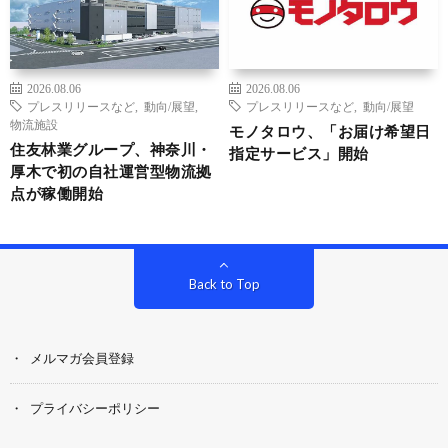
2026.08.06
2026.08.06
プレスリリースなど
,
動向/展望
,
プレスリリースなど
,
動向/展望
物流施設
モノタロウ、「お届け希望日
住友林業グループ、神奈川・
指定サービス」開始
厚木で初の自社運営型物流拠
点が稼働開始
Back to Top
メルマガ会員登録
プライバシーポリシー