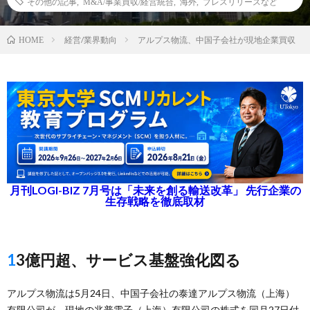
その他の記事
,
M&A/事業買収/経営統合
,
海外
,
プレスリリースなど
経営/業界動向
アルプス物流、中国子会社が現地企業買収
HOME
月刊LOGI-BIZ 7月号は「未来を創る輸送改革」 先行企業の
生存戦略を徹底取材
13億円超、サービス基盤強化図る
アルプス物流は5月24日、中国子会社の泰達アルプス物流（上海）
有限公司が、現地の兆普電子（上海）有限公司の株式を同月27日付