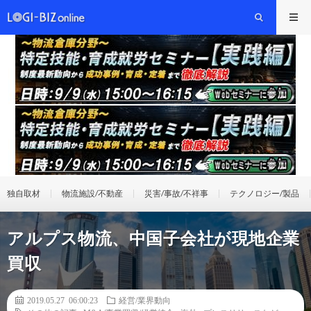
独自取材
物流施設/不動産
災害/事故/不祥事
テクノロジー/製品
アルプス物流、中国子会社が現地企業
買収
2019.05.27 06:00:23
経営/業界動向