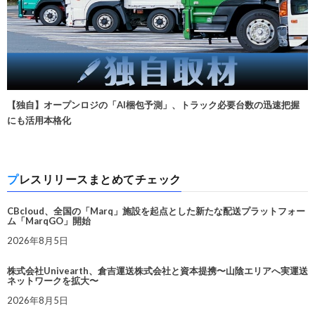
【独自】オープンロジの「AI梱包予測」、トラック必要台数の迅速把握
にも活用本格化
プレスリリースまとめてチェック
CBcloud、全国の「Marq」施設を起点とした新たな配送プラットフォー
ム「MarqGO」開始
2026年8月5日
株式会社Univearth、倉吉運送株式会社と資本提携〜山陰エリアへ実運送
ネットワークを拡大〜
2026年8月5日