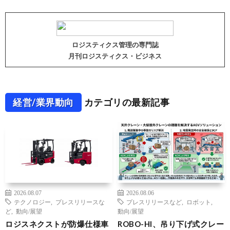
ロジスティクス管理の専門誌
月刊ロジスティクス・ビジネス
経営/業界動向
カテゴリの最新記事
2026.08.07
2026.08.06
テクノロジー
,
プレスリリースな
プレスリリースなど
,
ロボット
,
ど
,
動向/展望
動向/展望
ロジスネクストが防爆仕様車
ROBO-HI、吊り下げ式クレー