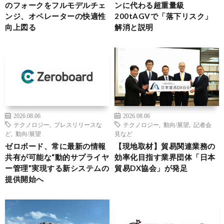
のフォークをフルモデルチェ
ンに代わる超重量級
ンジ、オペレーターの快適性
200tAGVで「落下リスク」
向上図る
解消と説明
2026.08.06
2026.08.06
テクノロジー
,
プレスリリースな
テクノロジー
,
動向/展望
,
記者会
ど
,
動向/展望
見など
ゼロボード、常に最新の情報
【現地取材】貿易関連業務の
共有が可能な“動的サプライヤ
効率化目指す業界団体「日本
ー管理”実現する新システムの
貿易DX協会」が発足
提供開始へ