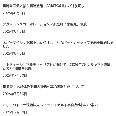
川崎重工業／ばら積運搬船「ARISTOS II」の引き渡し
2026年8月5日
フジトランスコーポレーション／新造船「蓉翔丸」就航
2026年8月5日
ネバーマイル：TGR Haas F1 Teamとのパートナーシップ契約を締結しま
した
2026年8月5日
【トドケール】マルチキャリア化に向けて、2026年7月よりヤマト運輸
とのAPI連携を開始
2026年7月30日
JR貨物／お盆休み期間の貨物列車の運転計画について
2026年7月30日
にしてつドイツ現地法人 シュツットガルト事務所移転のご案内
2026年7月30日