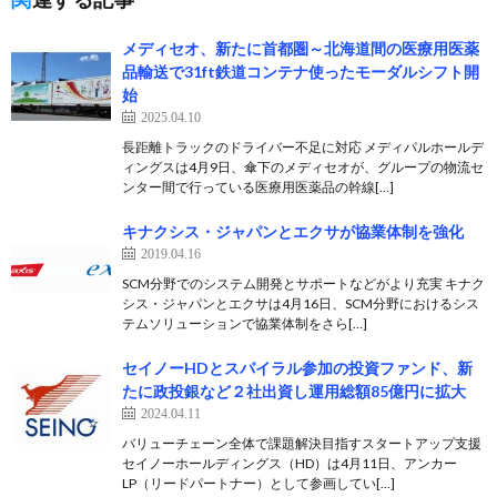
メディセオ、新たに首都圏～北海道間の医療用医薬
品輸送で31ft鉄道コンテナ使ったモーダルシフト開
始
2025.04.10
長距離トラックのドライバー不足に対応 メディパルホールデ
ィングスは4月9日、傘下のメディセオが、グループの物流セ
ンター間で行っている医療用医薬品の幹線[…]
キナクシス・ジャパンとエクサが協業体制を強化
2019.04.16
SCM分野でのシステム開発とサポートなどがより充実 キナク
シス・ジャパンとエクサは4月16日、SCM分野におけるシス
テムソリューションで協業体制をさら[…]
セイノーHDとスパイラル参加の投資ファンド、新
たに政投銀など２社出資し運用総額85億円に拡大
2024.04.11
バリューチェーン全体で課題解決目指すスタートアップ支援
セイノーホールディングス（HD）は4月11日、アンカー
LP（リードパートナー）として参画してい[…]