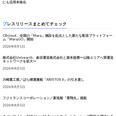
にも活用本格化
プレスリリースまとめてチェック
CBcloud、全国の「Marq」施設を起点とした新たな配送プラットフォー
ム「MarqGO」開始
2026年8月5日
株式会社Univearth、倉吉運送株式会社と資本提携〜山陰エリアへ実運送
ネットワークを拡大〜
2026年8月5日
川崎重工業／ばら積運搬船「ARISTOS II」の引き渡し
2026年8月5日
フジトランスコーポレーション／新造船「蓉翔丸」就航
2026年8月5日