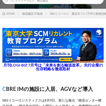
プレスリリースなど
,
物流施設
物流施設/不動産
SBSリコーロジ、横浜市で1.7万坪の新物流
HOME
月刊LOGI-BIZ 7月号は「未来を創る輸送改革」 先行企業の
生存戦略を徹底取材
CBRE IMの施設に入居、AGVなど導入
SBSリコーロジスティクスは8月9日、新たな拠点「物流センター横
浜福浦」（横浜市金沢区）を開設したと発表した。稼働開始は8月