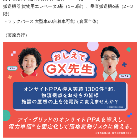
搬送機器 貨物用エレベータ3基（1～3階）、垂直搬送機6基（2～3
階）
トラックバース 大型車60台着車可能（倉庫全体）
（藤原秀行）