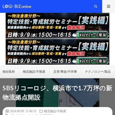
独自取材
物流施設/不動産
災害/事故/不祥事
テクノロジー/製品
SBSリコーロジ、横浜市で1.7万坪の新
物流拠点開設
2024.08.09 11:46:35
物流施設/不動産