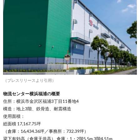
（プレスリリースより引用）
物流センター横浜福浦の概要
住所：横浜市金沢区福浦3丁目11番地4
構造：地上3階、鉄骨造、耐震構造
使用面積：
総面積 17,167.75坪
（倉庫：16,434.36坪／事務所：732.39坪）
梁下有効高（倉庫天井高） 倉庫：1・2階5.5m 3階4.51m