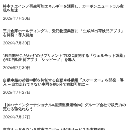
椿本チエイン／再生可能エネルギーを活用し、カーボンニュートラル実
現を加速
2026年7月30日
三井倉庫ホールディングス、受託物流業務に 「生成AI出荷検品アプリ」
を開発・導入開始
2026年7月30日
“独自開発こだわり”のサプリメントでD2C展開する「ウェルモット製薬」
がEC自動出荷アプリ「シッピーノ」を導入
2026年7月30日
自動車船の荷役中断を抑制する自動車移動用「スケーター」を開発・導
入 ～自力走行できない車両を約5分で移動可能に～
2026年7月27日
【㈱ハナインターナショナル×星清重機運輸㈱】グループ会社で販売力の
更なる強化ねらう
2026年7月27日
東京ミッドタウン八重洲でロボット配送サービスを本格始動