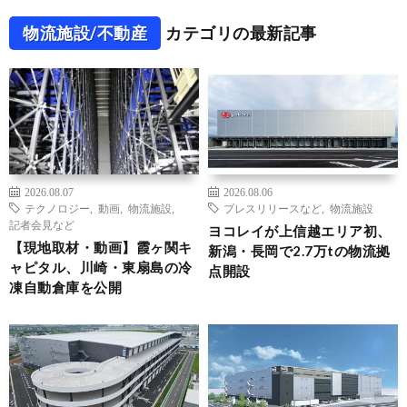
物流施設/不動産
カテゴリの最新記事
2026.08.07
2026.08.06
テクノロジー
,
動画
,
物流施設
,
プレスリリースなど
,
物流施設
記者会見など
ヨコレイが上信越エリア初、
【現地取材・動画】霞ヶ関キ
新潟・長岡で2.7万tの物流拠
ャピタル、川崎・東扇島の冷
点開設
凍自動倉庫を公開