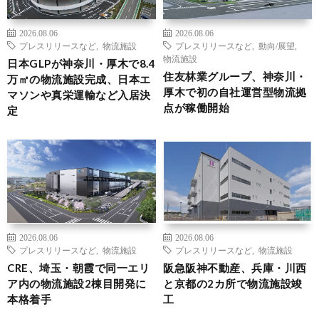
2026.08.06
2026.08.06
プレスリリースなど
,
物流施設
プレスリリースなど
,
動向/展望
,
物流施設
日本GLPが神奈川・厚木で8.4
住友林業グループ、神奈川・
万㎡の物流施設完成、日本エ
厚木で初の自社運営型物流拠
マソンや真栄運輸など入居決
点が稼働開始
定
2026.08.06
2026.08.06
プレスリリースなど
,
物流施設
プレスリリースなど
,
物流施設
CRE、埼玉・朝霞で同一エリ
阪急阪神不動産、兵庫・川西
ア内の物流施設2棟目開発に
と京都の2カ所で物流施設竣
本格着手
工