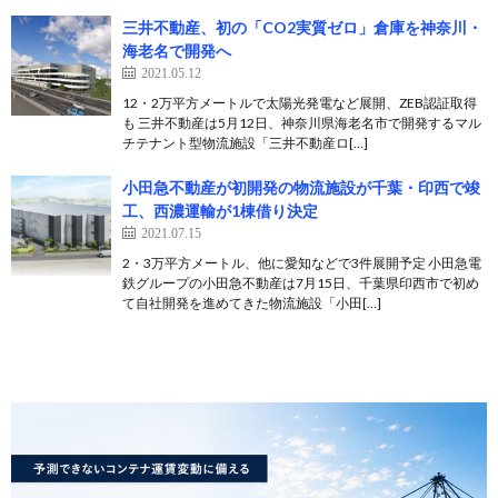
三井不動産、初の「CO2実質ゼロ」倉庫を神奈川・
海老名で開発へ
2021.05.12
12・2万平方メートルで太陽光発電など展開、ZEB認証取得
も 三井不動産は5月12日、神奈川県海老名市で開発するマル
チテナント型物流施設「三井不動産ロ[…]
小田急不動産が初開発の物流施設が千葉・印西で竣
工、西濃運輸が1棟借り決定
2021.07.15
2・3万平方メートル、他に愛知などで3件展開予定 小田急電
鉄グループの小田急不動産は7月15日、千葉県印西市で初め
て自社開発を進めてきた物流施設「小田[…]