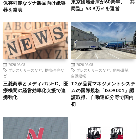
東京団地倉庫が60周年、「共
保存可能なツナ製品向け紙容
同型」53.8万㎡を運営
器を発表
2026.08.08
2026.08.08
プレスリリースなど
,
提携/合弁な
プレスリリースなど
,
動向/展望
,
ど
自動運転
三菱商事とメディパルHD、医
T2が品質マネジメントシステ
療機関の経営効率化支援で連
ムの国際規格「ISO9001」認
携強化
証取得、自動運転分野で国内
初