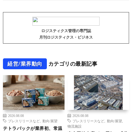
ロジスティクス管理の専門誌
月刊ロジスティクス・ビジネス
経営/業界動向
カテゴリの最新記事
2026.08.08
2026.08.08
プレスリリースなど
,
動向/展望
プレスリリースなど
,
動向/展望
,
物流施設
テトラパックが業界初、常温