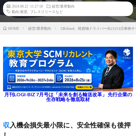
2024.08.22 11:27:18
経営/業界動向
動向/展望
,
プレスリリースなど
経営/業界動向
CBcloud、軽貨物ドライバー向けの1日車
HOME
月刊LOGI-BIZ 7月号は「未来を創る輸送改革」 先行企業の
生存戦略を徹底取材
収入機会損失最小限に、安全性確保も後押
し