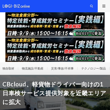
独自取材
物流施設/不動産
災害/事故/不祥事
テクノロジー/製品
CBcloud、軽貨物ドライバー向けの1
日車検サービス提供対象を近畿エリア
に拡大