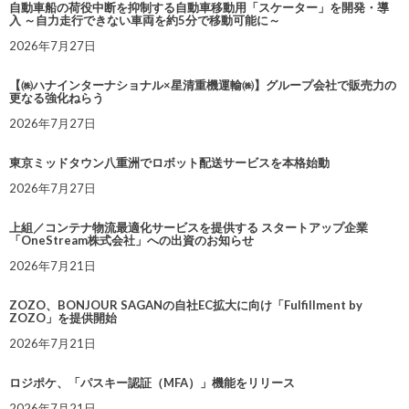
自動車船の荷役中断を抑制する自動車移動用「スケーター」を開発・導
入 ～自力走行できない車両を約5分で移動可能に～
2026年7月27日
【㈱ハナインターナショナル×星清重機運輸㈱】グループ会社で販売力の
更なる強化ねらう
2026年7月27日
東京ミッドタウン八重洲でロボット配送サービスを本格始動
2026年7月27日
上組／コンテナ物流最適化サービスを提供する スタートアップ企業
「OneStream株式会社」への出資のお知らせ
2026年7月21日
ZOZO、BONJOUR SAGANの自社EC拡大に向け「Fulfillment by
ZOZO」を提供開始
2026年7月21日
ロジポケ、「パスキー認証（MFA）」機能をリリース
2026年7月21日