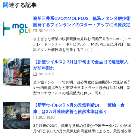
関連する記事
商船三井系CVCのMOL PLUS、低温メタン分解技術
開発するフィンランドのスタートアップに出資決定
2025.01.10
さまざまな産業の脱炭素推進見込む 商船三井系のCVC（コー
ポレートベンチャーキャピタル）、MOL PLUSは1月9日、低
温メタン分解技術を開発するフィ[…]
【新型ウイルス】3月は中旬まで全品目で運送収入
が前年割れ
2020.03.27
全ト協アンケートで判明、自公両党に金融機関への返済猶予
や公的融資拡充など要望 全日本トラック協会は3月26日、新
型コロナウイルスの感染拡大に伴い、同1[…]
【新型ウイルス】9月の景気判断DI、「運輸・倉
庫」は3カ月連続改善も依然水準は低く
2020.10.06
3月以来の20台、慎重な見極め必要か 帝国データバンクが10
月5日公表した9月の景気動向調査結果によると、景況感を示