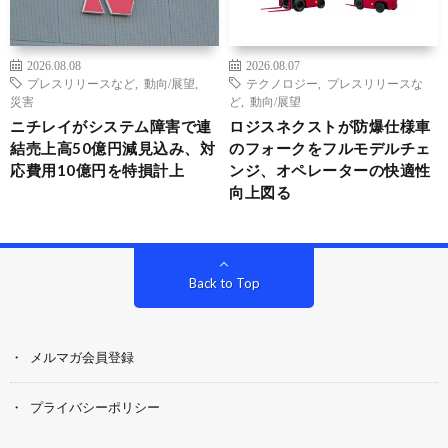
2026.08.08
2026.08.07
プレスリリースなど
,
動向/展望
,
テクノロジー
,
プレスリリースな
災害
ど
,
動向/展望
ニチレイがシステム障害で連
ロジスネクストが防爆仕様車
結売上高50億円減見込み、対
のフォークをフルモデルチェ
応費用10億円を特損計上
ンジ、オペレーターの快適性
向上図る
Back to Top
メルマガ会員登録
プライバシーポリシー