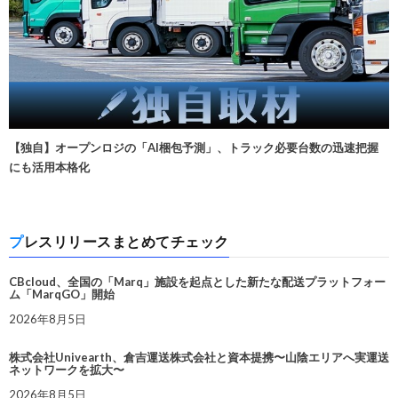
【独自】オープンロジの「AI梱包予測」、トラック必要台数の迅速把握
にも活用本格化
プレスリリースまとめてチェック
CBcloud、全国の「Marq」施設を起点とした新たな配送プラットフォー
ム「MarqGO」開始
2026年8月5日
株式会社Univearth、倉吉運送株式会社と資本提携〜山陰エリアへ実運送
ネットワークを拡大〜
2026年8月5日