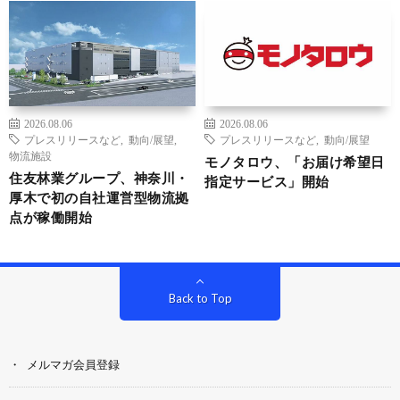
2026.08.06
2026.08.06
プレスリリースなど
,
動向/展望
,
プレスリリースなど
,
動向/展望
物流施設
モノタロウ、「お届け希望日
住友林業グループ、神奈川・
指定サービス」開始
厚木で初の自社運営型物流拠
点が稼働開始
Back to Top
メルマガ会員登録