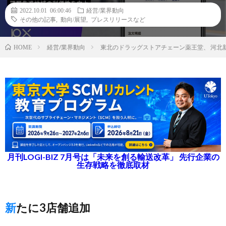
2022.10.01 06:00:46
経営/業界動向
その他の記事
,
動向/展望
,
プレスリリースなど
経営/業界動向
東北のドラッグストアチェーン薬王堂、 河北
HOME
月刊LOGI-BIZ 7月号は「未来を創る輸送改革」 先行企業の
生存戦略を徹底取材
新たに3店舗追加