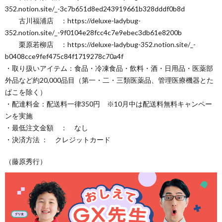
352.notion.site/_-3c7b651d8ed243919661b328dddf0b8d
古川福浦店 ：https://deluxe-ladybug-
352.notion.site/_-9f0104e28fcc4c7e9ebec3db61e8200b
栗原若柳店 ：https://deluxe-ladybug-352.notion.site/_-
b0408cce9fef475c84f1719278c70a4f
・取り扱いアイテム：食品・冷凍食品・飲料・酒・日用品・医薬部
外品など約20,000品目（第一・二・三類医薬品、管理医療機器とた
ばこを除く）
・配達料金：配送料一律350円 ※10月中は配送料無料キャンペー
ンを実施
・最低注文金額 ： なし
・決済方法 ： クレジットカード
（藤原秀行）