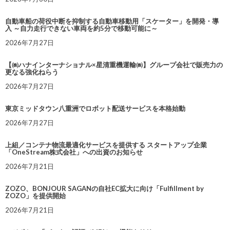
自動車船の荷役中断を抑制する自動車移動用「スケーター」を開発・導
入 ～自力走行できない車両を約5分で移動可能に～
2026年7月27日
【㈱ハナインターナショナル×星清重機運輸㈱】グループ会社で販売力の
更なる強化ねらう
2026年7月27日
東京ミッドタウン八重洲でロボット配送サービスを本格始動
2026年7月27日
上組／コンテナ物流最適化サービスを提供する スタートアップ企業
「OneStream株式会社」への出資のお知らせ
2026年7月21日
ZOZO、BONJOUR SAGANの自社EC拡大に向け「Fulfillment by
ZOZO」を提供開始
2026年7月21日