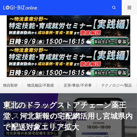
独自取材
物流施設/不動産
災害/事故/不祥事
テクノロジー/製品
東北のドラッグストアチェーン薬王
堂、 河北新報の宅配網活用し宮城県内
で配送対象エリア拡大