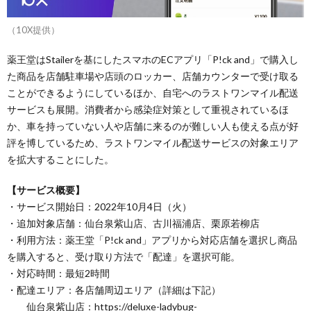
（10X提供）
薬王堂はStailerを基にしたスマホのECアプリ「P!ck and」で購入し
た商品を店舗駐車場や店頭のロッカー、店舗カウンターで受け取る
ことができるようにしているほか、自宅へのラストワンマイル配送
サービスも展開。消費者から感染症対策として重視されているほ
か、車を持っていない人や店舗に来るのが難しい人も使える点が好
評を博しているため、ラストワンマイル配送サービスの対象エリア
を拡大することにした。
【サービス概要】
・サービス開始日：2022年10月4日（火）
・追加対象店舗：仙台泉紫山店、古川福浦店、栗原若柳店
・利用方法：薬王堂「P!ck and」アプリから対応店舗を選択し商品
を購入すると、受け取り方法で「配達」を選択可能。
・対応時間：最短2時間
・配達エリア：各店舗周辺エリア（詳細は下記）
仙台泉紫山店：https://deluxe-ladybug-