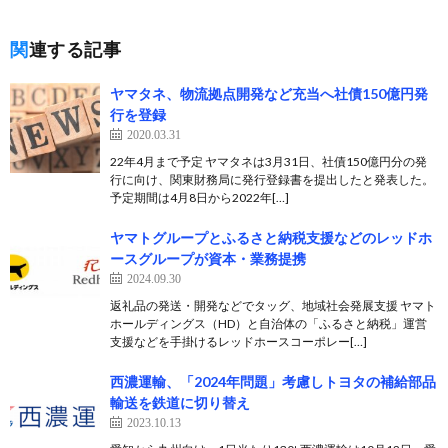
関連する記事
ヤマタネ、物流拠点開発など充当へ社債150億円発
行を登録
2020.03.31
22年4月まで予定 ヤマタネは3月31日、社債150億円分の発
行に向け、関東財務局に発行登録書を提出したと発表した。
予定期間は4月8日から2022年[…]
ヤマトグループとふるさと納税支援などのレッドホ
ースグループが資本・業務提携
2024.09.30
返礼品の発送・開発などでタッグ、地域社会発展支援 ヤマト
ホールディングス（HD）と自治体の「ふるさと納税」運営
支援などを手掛けるレッドホースコーポレー[…]
西濃運輸、「2024年問題」考慮しトヨタの補給部品
輸送を鉄道に切り替え
2023.10.13