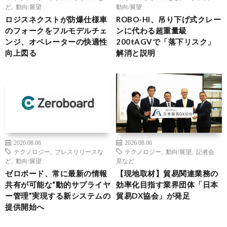
ど
,
動向/展望
動向/展望
ロジスネクストが防爆仕様車
ROBO-HI、吊り下げ式クレー
のフォークをフルモデルチェ
ンに代わる超重量級
ンジ、オペレーターの快適性
200tAGVで「落下リスク」
向上図る
解消と説明
2026.08.06
2026.08.06
テクノロジー
,
プレスリリースな
テクノロジー
,
動向/展望
,
記者会
ど
,
動向/展望
見など
ゼロボード、常に最新の情報
【現地取材】貿易関連業務の
共有が可能な“動的サプライヤ
効率化目指す業界団体「日本
ー管理”実現する新システムの
貿易DX協会」が発足
提供開始へ