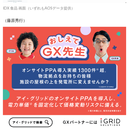
IDX 食品 画面（いずれもAOSデータ提供）
（藤原秀行）