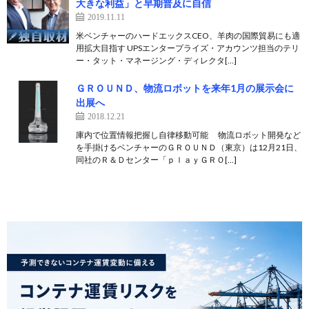
大きな利益」と早期普及に自信
2019.11.11
米ベンチャーのハードエックスCEO、羊肉の国際貿易にも適
用拡大目指す UPSエンタープライズ・アカウンツ担当のテリ
ー・タット・マネージング・ディレクタ[…]
ＧＲＯＵＮＤ、物流ロボットを来年1月の展示会に
出展へ
2018.12.21
庫内で位置情報把握し自律移動可能 物流ロボット開発など
を手掛けるベンチャーのＧＲＯＵＮＤ（東京）は12月21日、
同社のＲ＆Ｄセンター「ｐｌａｙＧＲＯ[…]