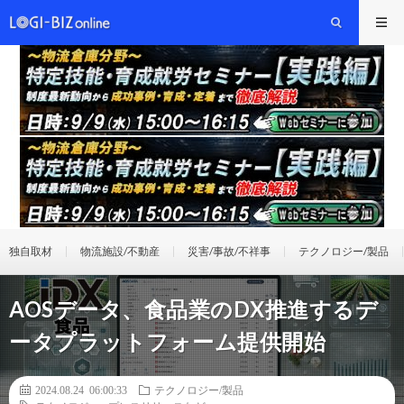
独自取材
物流施設/不動産
災害/事故/不祥事
テクノロジー/製品
AOSデータ、食品業のDX推進するデ
ータプラットフォーム提供開始
2024.08.24 06:00:33
テクノロジー/製品