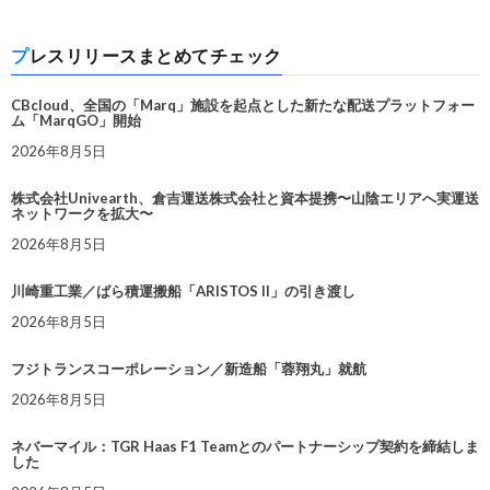
プレスリリースまとめてチェック
CBcloud、全国の「Marq」施設を起点とした新たな配送プラットフォー
ム「MarqGO」開始
2026年8月5日
株式会社Univearth、倉吉運送株式会社と資本提携〜山陰エリアへ実運送
ネットワークを拡大〜
2026年8月5日
川崎重工業／ばら積運搬船「ARISTOS II」の引き渡し
2026年8月5日
フジトランスコーポレーション／新造船「蓉翔丸」就航
2026年8月5日
ネバーマイル：TGR Haas F1 Teamとのパートナーシップ契約を締結しま
した