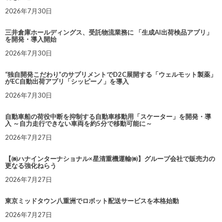
2026年7月30日
三井倉庫ホールディングス、受託物流業務に 「生成AI出荷検品アプリ」
を開発・導入開始
2026年7月30日
“独自開発こだわり”のサプリメントでD2C展開する「ウェルモット製薬」
がEC自動出荷アプリ「シッピーノ」を導入
2026年7月30日
自動車船の荷役中断を抑制する自動車移動用「スケーター」を開発・導
入 ～自力走行できない車両を約5分で移動可能に～
2026年7月27日
【㈱ハナインターナショナル×星清重機運輸㈱】グループ会社で販売力の
更なる強化ねらう
2026年7月27日
東京ミッドタウン八重洲でロボット配送サービスを本格始動
2026年7月27日