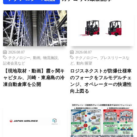
2026.08.07
2026.08.07
テクノロジー
,
動画
,
物流施設
,
テクノロジー
,
プレスリリースな
記者会見など
ど
,
動向/展望
【現地取材・動画】霞ヶ関キ
ロジスネクストが防爆仕様車
ャピタル、川崎・東扇島の冷
のフォークをフルモデルチェ
凍自動倉庫を公開
ンジ、オペレーターの快適性
向上図る