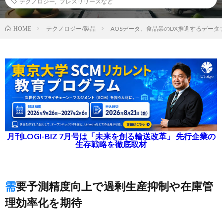
テクノロジー
,
プレスリリースなど
テクノロジー/製品
AOSデータ、食品業のDX推進するデー
HOME
月刊LOGI-BIZ 7月号は「未来を創る輸送改革」 先行企業の
生存戦略を徹底取材
需要予測精度向上で過剰生産抑制や在庫管
理効率化を期待