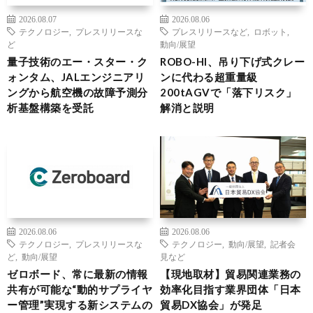
2026.08.07
2026.08.06
テクノロジー
,
プレスリリースな
プレスリリースなど
,
ロボット
,
ど
動向/展望
量子技術のエー・スター・ク
ROBO-HI、吊り下げ式クレー
ォンタム、JALエンジニアリ
ンに代わる超重量級
ングから航空機の故障予測分
200tAGVで「落下リスク」
析基盤構築を受託
解消と説明
2026.08.06
2026.08.06
テクノロジー
,
プレスリリースな
テクノロジー
,
動向/展望
,
記者会
ど
,
動向/展望
見など
ゼロボード、常に最新の情報
【現地取材】貿易関連業務の
共有が可能な“動的サプライヤ
効率化目指す業界団体「日本
ー管理”実現する新システムの
貿易DX協会」が発足