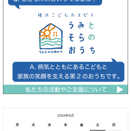
2026年8月
月
火
水
木
金
土
日