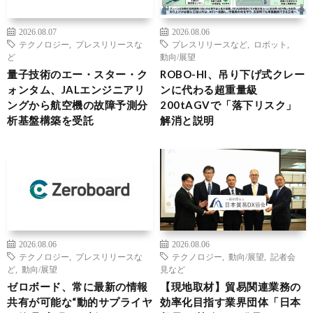
2026.08.07
2026.08.06
テクノロジー
,
プレスリリースな
プレスリリースなど
,
ロボット
,
ど
動向/展望
量子技術のエー・スター・ク
ROBO-HI、吊り下げ式クレー
ォンタム、JALエンジニアリ
ンに代わる超重量級
ングから航空機の故障予測分
200tAGVで「落下リスク」
析基盤構築を受託
解消と説明
2026.08.06
2026.08.06
テクノロジー
,
プレスリリースな
テクノロジー
,
動向/展望
,
記者会
ど
,
動向/展望
見など
ゼロボード、常に最新の情報
【現地取材】貿易関連業務の
共有が可能な“動的サプライヤ
効率化目指す業界団体「日本