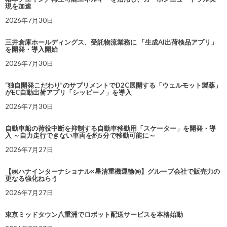
現を加速
2026年7月30日
三井倉庫ホールディングス、受託物流業務に 「生成AI出荷検品アプリ」
を開発・導入開始
2026年7月30日
“独自開発こだわり”のサプリメントでD2C展開する「ウェルモット製薬」
がEC自動出荷アプリ「シッピーノ」を導入
2026年7月30日
自動車船の荷役中断を抑制する自動車移動用「スケーター」を開発・導
入 ～自力走行できない車両を約5分で移動可能に～
2026年7月27日
【㈱ハナインターナショナル×星清重機運輸㈱】グループ会社で販売力の
更なる強化ねらう
2026年7月27日
東京ミッドタウン八重洲でロボット配送サービスを本格始動