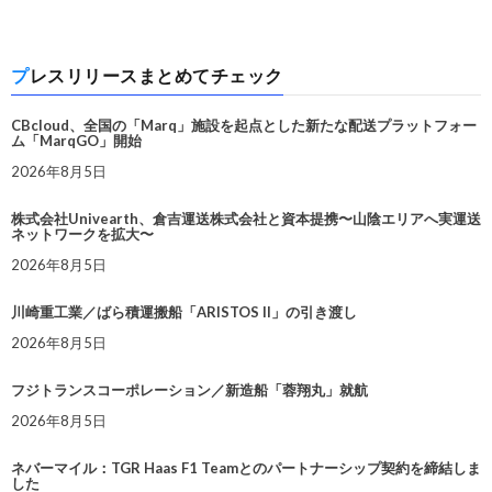
プレスリリースまとめてチェック
CBcloud、全国の「Marq」施設を起点とした新たな配送プラットフォー
ム「MarqGO」開始
2026年8月5日
株式会社Univearth、倉吉運送株式会社と資本提携〜山陰エリアへ実運送
ネットワークを拡大〜
2026年8月5日
川崎重工業／ばら積運搬船「ARISTOS II」の引き渡し
2026年8月5日
フジトランスコーポレーション／新造船「蓉翔丸」就航
2026年8月5日
ネバーマイル：TGR Haas F1 Teamとのパートナーシップ契約を締結しま
した