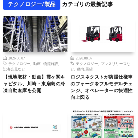
テクノロジー/製品
カテゴリの最新記事
2026.08.07
2026.08.07
テクノロジー
,
動画
,
物流施設
,
テクノロジー
,
プレスリリースな
記者会見など
ど
,
動向/展望
【現地取材・動画】霞ヶ関キ
ロジスネクストが防爆仕様車
ャピタル、川崎・東扇島の冷
のフォークをフルモデルチェ
凍自動倉庫を公開
ンジ、オペレーターの快適性
向上図る