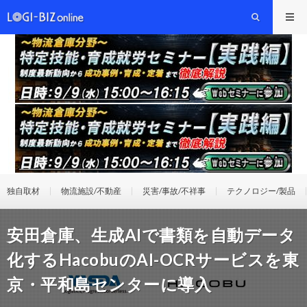
独自取材
物流施設/不動産
災害/事故/不祥事
テクノロジー/製品
安田倉庫、生成AIで書類を自動データ
化するHacobuのAI-OCRサービスを東
京・平和島センターに導入