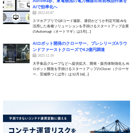
Automagi、東電物流の電力機器出荷前検品作業を
AIで効率化へ
2022.03.07
スマホアプリでQRコード撮影、適切かどうか判定可能 AIを
活用した各種ソリューションを手掛けるスタートアップ企業
のAutomagi（オートマギ）は3月[…]
AIロボット開発のクローサー、プレシリーズAラウ
ンドファーストクローズで4.2億円調達
2025.12.16
大手食品グループなどへ提供拡大、開発・販売体制強化も AI
ロボット開発を手掛けるスタートアップのCloser（クローサ
ー、茨城県つくば市）は12月16[…]