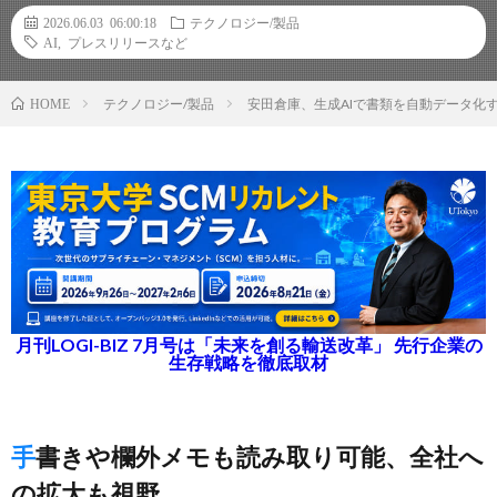
2026.06.03 06:00:18
テクノロジー/製品
AI
,
プレスリリースなど
テクノロジー/製品
安田倉庫、生成AIで書類を自動データ化する
HOME
月刊LOGI-BIZ 7月号は「未来を創る輸送改革」 先行企業の
生存戦略を徹底取材
手書きや欄外メモも読み取り可能、全社へ
の拡大も視野