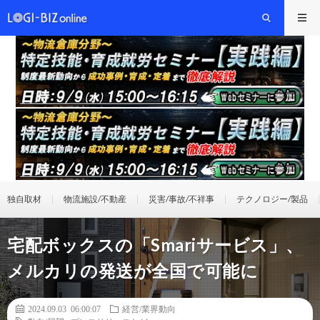
独自取材
物流施設/不動産
災害/事故/不祥事
テクノロジー/製品
宅配ボックスの「Smariサービス」、
メルカリの発送が全国で可能に
2024.09.03 06:00:07
経営/業界動向