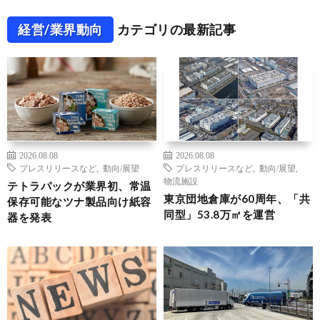
経営/業界動向
カテゴリの最新記事
2026.08.08
2026.08.08
プレスリリースなど
,
動向/展望
プレスリリースなど
,
動向/展望
,
物流施設
テトラパックが業界初、常温
東京団地倉庫が60周年、「共
保存可能なツナ製品向け紙容
同型」53.8万㎡を運営
器を発表