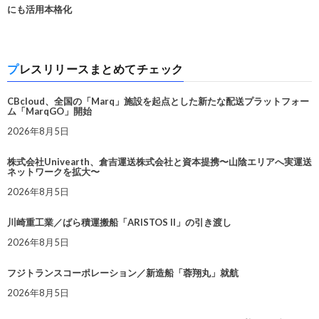
にも活用本格化
プレスリリースまとめてチェック
CBcloud、全国の「Marq」施設を起点とした新たな配送プラットフォー
ム「MarqGO」開始
2026年8月5日
株式会社Univearth、倉吉運送株式会社と資本提携〜山陰エリアへ実運送
ネットワークを拡大〜
2026年8月5日
川崎重工業／ばら積運搬船「ARISTOS II」の引き渡し
2026年8月5日
フジトランスコーポレーション／新造船「蓉翔丸」就航
2026年8月5日