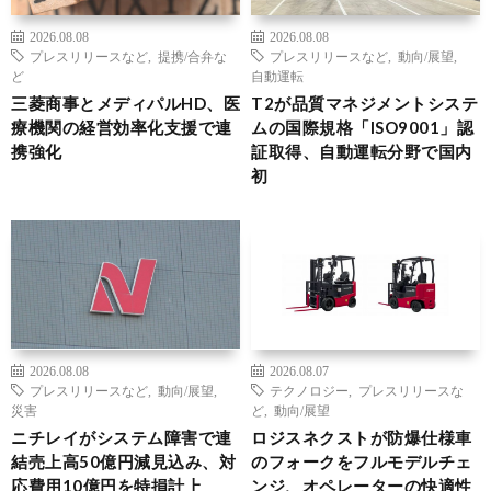
2026.08.08
2026.08.08
プレスリリースなど
,
提携/合弁な
プレスリリースなど
,
動向/展望
,
ど
自動運転
三菱商事とメディパルHD、医
T2が品質マネジメントシステ
療機関の経営効率化支援で連
ムの国際規格「ISO9001」認
携強化
証取得、自動運転分野で国内
初
2026.08.08
2026.08.07
プレスリリースなど
,
動向/展望
,
テクノロジー
,
プレスリリースな
災害
ど
,
動向/展望
ニチレイがシステム障害で連
ロジスネクストが防爆仕様車
結売上高50億円減見込み、対
のフォークをフルモデルチェ
応費用10億円を特損計上
ンジ、オペレーターの快適性