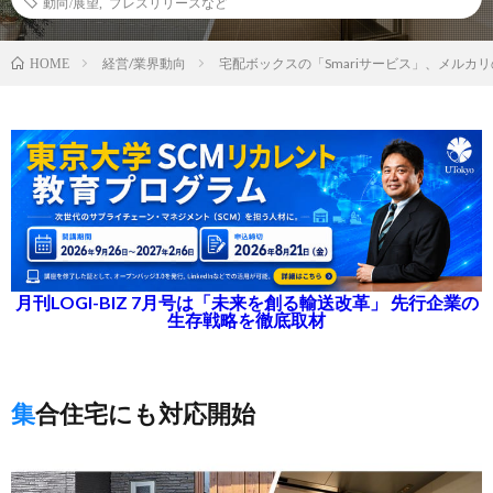
動向/展望
,
プレスリリースなど
経営/業界動向
宅配ボックスの「Smariサービス」、メルカ
HOME
月刊LOGI-BIZ 7月号は「未来を創る輸送改革」 先行企業の
生存戦略を徹底取材
集合住宅にも対応開始