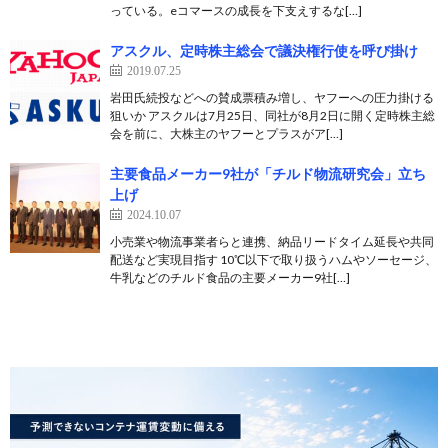
っている。eコマースの成長を下支えするな[…]
アスクル、定時株主総会で議決権行使を呼び掛け
2019.07.25
岩田氏続投などへの賛成票積み増し、ヤフーへの圧力掛ける
狙いか アスクルは7月25日、同社が8月2日に開く定時株主総
会を前に、大株主のヤフーとプラスがア[…]
主要食品メーカー9社が「チルド物流研究会」立ち
上げ
2024.10.07
小売業や物流事業者らと連携、納品リードタイム延長や共同
配送など実現目指す 10℃以下で取り扱うハムやソーセージ、
牛乳などのチルド食品の主要メーカー9社[…]