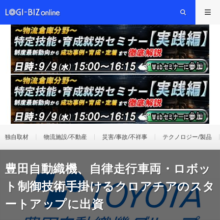
独自取材
物流施設/不動産
災害/事故/不祥事
テクノロジー/製品
豊田自動織機、自律走行車両・ロボッ
ト制御技術手掛けるクロアチアのスタ
ートアップに出資