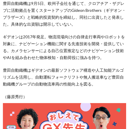
豊田自動織機は9月5日、欧州子会社を通じて、クロアチア・ザグレ
ブに活動拠点を置くスタートアップのGideon Brothers（ギデオン・
ブラザーズ）と戦略的投資契約を締結し、同社に出資したと発表し
た。具体的な出資額は開示していない。
ギデオンは2017年発足。物流現場向けの自律走行車両やロボットを
対象に、ナビゲーション機能に関する先進技術を開発・提供してい
る。カメラセンサーによる自己位置推定などのナビゲーション技術
やAIを組み合わせた物体検知・自動荷役に強みを持つ。
豊田自動織機はギデオンの最新ソフトウェア構造や人工知能アルゴ
リズムを活用し、自動運転フォークリフトや無人搬送車など豊田自
動織機グループの自動物流車両の性能向上を図る。
（藤原秀行）