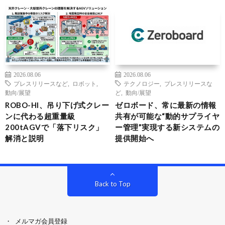
2026.08.06
2026.08.06
プレスリリースなど
,
ロボット
,
テクノロジー
,
プレスリリースな
動向/展望
ど
,
動向/展望
ROBO-HI、吊り下げ式クレー
ゼロボード、常に最新の情報
ンに代わる超重量級
共有が可能な“動的サプライヤ
200tAGVで「落下リスク」
ー管理”実現する新システムの
解消と説明
提供開始へ
Back to Top
メルマガ会員登録