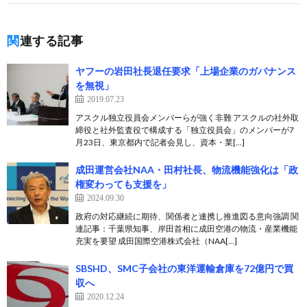
関連する記事
ヤフーの岩田社長退任要求「上場企業のガバナンス
を無視」
2019.07.23
アスクル独立役員会メンバーらが強く非難 アスクルの社外取
締役と社外監査役で構成する「独立役員会」のメンバーが7
月23日、東京都内で記者会見し、資本・業[…]
成田運営会社NAA・田村社長、物流機能強化は「政
権変わっても支援を」
2024.09.30
政府の対応継続に期待、関係者と連携し推進図る意向強調 関
連記事：千葉県知事、岸田首相に成田空港の物流・産業機能
充実を要望 成田国際空港株式会社（NAA[…]
SBSHD、SMC子会社の東洋運輸倉庫を72億円で買
収へ
2020.12.24