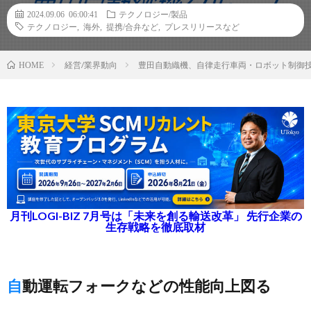
2024.09.06 06:00:41
テクノロジー/製品
テクノロジー
,
海外
,
提携/合弁など
,
プレスリリースなど
経営/業界動向
豊田自動織機、自律走行車両・ロボット制御
HOME
月刊LOGI-BIZ 7月号は「未来を創る輸送改革」 先行企業の
生存戦略を徹底取材
自動運転フォークなどの性能向上図る