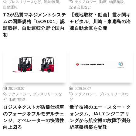
プレスリリースなど
,
動向/展望
,
テクノロジー
,
動画
,
物流施設
,
自動運転
記者会見など
T2が品質マネジメントシステ
【現地取材・動画】霞ヶ関キ
ムの国際規格「ISO9001」認
ャピタル、川崎・東扇島の冷
証取得、自動運転分野で国内
凍自動倉庫を公開
初
2026.08.07
2026.08.07
テクノロジー
,
プレスリリースな
テクノロジー
,
プレスリリースな
ど
,
動向/展望
ど
ロジスネクストが防爆仕様車
量子技術のエー・スター・ク
のフォークをフルモデルチェ
ォンタム、JALエンジニアリ
ンジ、オペレーターの快適性
ングから航空機の故障予測分
向上図る
析基盤構築を受託