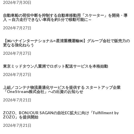
2026年7月30日
自動車船の荷役中断を抑制する自動車移動用「スケーター」を開発・導
入 ～自力走行できない車両を約5分で移動可能に～
2026年7月27日
【㈱ハナインターナショナル×星清重機運輸㈱】グループ会社で販売力の
更なる強化ねらう
2026年7月27日
東京ミッドタウン八重洲でロボット配送サービスを本格始動
2026年7月27日
上組／コンテナ物流最適化サービスを提供する スタートアップ企業
「OneStream株式会社」への出資のお知らせ
2026年7月21日
ZOZO、BONJOUR SAGANの自社EC拡大に向け「Fulfillment by
ZOZO」を提供開始
2026年7月21日