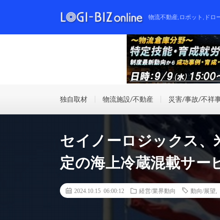
物流不動産,ロボット,ドロ
独自取材
物流施設/不動産
災害/事故/不祥
セイノーロジックス、
定の海上冷蔵混載サービ
2024.10.15 06:00:12
経営/業界動向
動向/展望
,