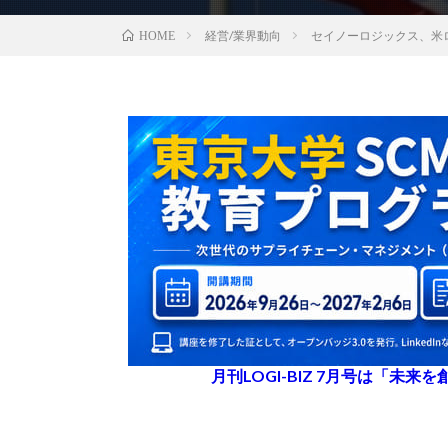
経営/業界動向
セイノーロジックス、米
HOME
月刊LOGI-BIZ 7月号は「未