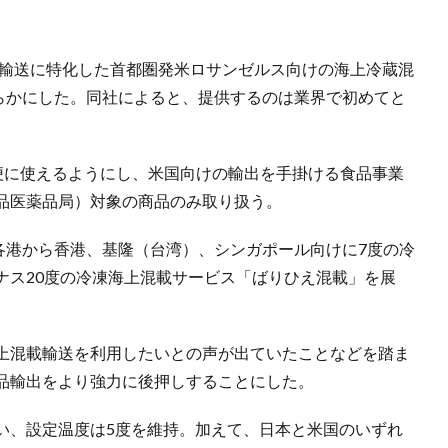
品輸送に特化した首都圏発米ロサンゼルス向けの海上冷蔵混
明らかにした。同社によると、提供するのは業界で初めてと
簡便に使えるようにし、米国向けの輸出を手掛ける食品事業
食品医薬品局）対象の商品のみ取り扱う。
各港から香港、基隆（台湾）、シンガポール向けに7度の冷
ナス20度の冷凍海上混載サービス「ばりひえ混載」を展
上混載輸送を利用したいとの声が出ていたことなどを踏ま
品輸出をより強力に後押しすることにした。
い、設定温度は5度を維持。加えて、日本と米国のいずれ