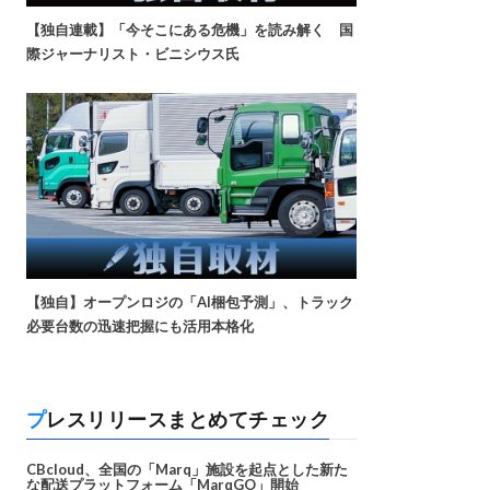
【独自連載】「今そこにある危機」を読み解く 国
際ジャーナリスト・ビニシウス氏
【独自】オープンロジの「AI梱包予測」、トラック
必要台数の迅速把握にも活用本格化
プレスリリースまとめてチェック
CBcloud、全国の「Marq」施設を起点とした新た
な配送プラットフォーム「MarqGO」開始