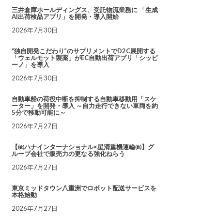
三井倉庫ホールディングス、受託物流業務に 「生成
AI出荷検品アプリ」を開発・導入開始
2026年7月30日
“独自開発こだわり”のサプリメントでD2C展開する
「ウェルモット製薬」がEC自動出荷アプリ「シッピ
ーノ」を導入
2026年7月30日
自動車船の荷役中断を抑制する自動車移動用「スケ
ーター」を開発・導入 ～自力走行できない車両を約
5分で移動可能に～
2026年7月27日
【㈱ハナインターナショナル×星清重機運輸㈱】グ
ループ会社で販売力の更なる強化ねらう
2026年7月27日
東京ミッドタウン八重洲でロボット配送サービスを
本格始動
2026年7月27日