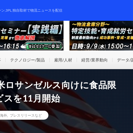
ーン,3PL,独自取材で物流ニュースを配信
事
テクノロジー/製品
雇用/人材
経営/業界動向
データ/
米ロサンゼルス向けに食品限
スを11月開始
海外
,
プレスリリースなど