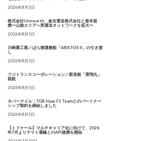
2026年8月5日
株式会社Univearth、倉吉運送株式会社と資本提
携〜山陰エリアへ実運送ネットワークを拡大〜
2026年8月5日
川崎重工業／ばら積運搬船「ARISTOS II」の引き渡
し
2026年8月5日
フジトランスコーポレーション／新造船「蓉翔丸」
就航
2026年8月5日
ネバーマイル：TGR Haas F1 Teamとのパートナー
シップ契約を締結しました
2026年8月5日
【トドケール】マルチキャリア化に向けて、2026
年7月よりヤマト運輸とのAPI連携を開始
2026年7月30日