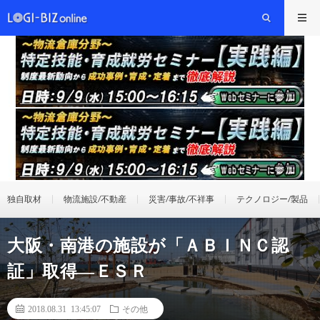
独自取材
物流施設/不動産
災害/事故/不祥事
テクノロジー/製品
大阪・南港の施設が「ＡＢＩＮＣ認
証」取得―ＥＳＲ
2018.08.31 13:45:07
その他