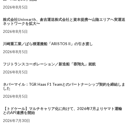
2026年8月5日
株式会社Univearth、倉吉運送株式会社と資本提携〜山陰エリアへ実運送
ネットワークを拡大〜
2026年8月5日
川崎重工業／ばら積運搬船「ARISTOS II」の引き渡し
2026年8月5日
フジトランスコーポレーション／新造船「蓉翔丸」就航
2026年8月5日
ネバーマイル：TGR Haas F1 Teamとのパートナーシップ契約を締結しま
した
2026年8月5日
【トドケール】マルチキャリア化に向けて、2026年7月よりヤマト運輸
とのAPI連携を開始
2026年7月30日