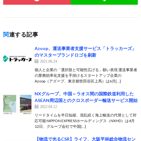
関連する記事
Azoop、運送事業者支援サービス「トラッカーズ」
のマスターブランドロゴを刷新
2021.06.24
個人と企業の「選択肢と可能性広げる」願い表現 運送事業者
の業務効率化支援を手掛けるスタートアップ企業の
Azoop（アズープ、東京都世田谷区上馬）は6月[…]
NXグループ、中国～ラオス間の国際鉄道利用した
ASEAN周辺国とのクロスボーダー輸送サービス開始
2022.04.12
リードタイムを半日短縮、混乱続く海上輸送の代替として対
応可能 NIPPON EXPRESSホールディングス（NXHD）は4月
12日、グループ会社で中国[…]
【物流で光るCSR】ライフ、大阪平林総合物流セン