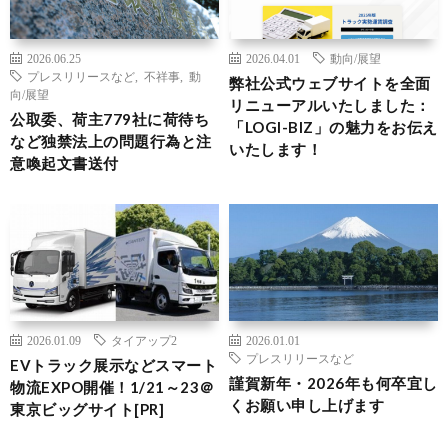
2026.06.25
2026.04.01
動向/展望
プレスリリースなど
,
不祥事
,
動
弊社公式ウェブサイトを全面
向/展望
リニューアルいたしました：
公取委、荷主779社に荷待ち
「LOGI-BIZ」の魅力をお伝え
など独禁法上の問題行為と注
いたします！
意喚起文書送付
2026.01.09
タイアップ2
2026.01.01
プレスリリースなど
EVトラック展示などスマート
謹賀新年・2026年も何卒宜し
物流EXPO開催！1/21～23＠
くお願い申し上げます
東京ビッグサイト[PR]