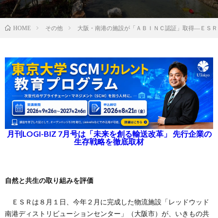
その他
大阪・南港の施設が「ＡＢＩＮＣ認証」取得―ＥＳＲ
HOME
月刊LOGI-BIZ 7月号は「未来を創る輸送改革」 先行企業の
生存戦略を徹底取材
自然と共生の取り組みを評価
ＥＳＲは８月１日、今年２月に完成した物流施設「レッドウッド
南港ディストリビューションセンター」（大阪市）が、いきもの共