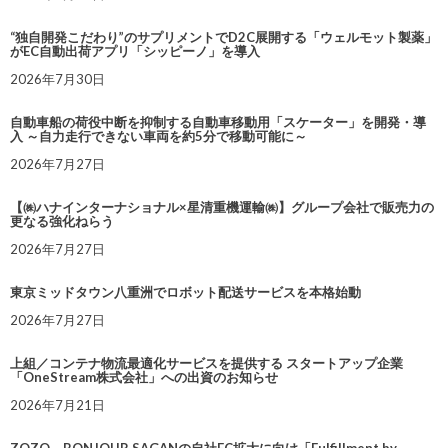
“独自開発こだわり”のサプリメントでD2C展開する「ウェルモット製薬」
がEC自動出荷アプリ「シッピーノ」を導入
2026年7月30日
自動車船の荷役中断を抑制する自動車移動用「スケーター」を開発・導
入 ～自力走行できない車両を約5分で移動可能に～
2026年7月27日
【㈱ハナインターナショナル×星清重機運輸㈱】グループ会社で販売力の
更なる強化ねらう
2026年7月27日
東京ミッドタウン八重洲でロボット配送サービスを本格始動
2026年7月27日
上組／コンテナ物流最適化サービスを提供する スタートアップ企業
「OneStream株式会社」への出資のお知らせ
2026年7月21日