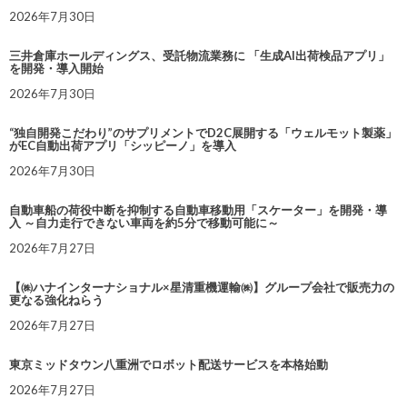
2026年7月30日
三井倉庫ホールディングス、受託物流業務に 「生成AI出荷検品アプリ」
を開発・導入開始
2026年7月30日
“独自開発こだわり”のサプリメントでD2C展開する「ウェルモット製薬」
がEC自動出荷アプリ「シッピーノ」を導入
2026年7月30日
自動車船の荷役中断を抑制する自動車移動用「スケーター」を開発・導
入 ～自力走行できない車両を約5分で移動可能に～
2026年7月27日
【㈱ハナインターナショナル×星清重機運輸㈱】グループ会社で販売力の
更なる強化ねらう
2026年7月27日
東京ミッドタウン八重洲でロボット配送サービスを本格始動
2026年7月27日