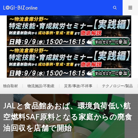
独自取材
物流施設/不動産
災害/事故/不祥事
テクノロジー/製品
JALと食品館あおば、環境負荷低い航
空燃料SAF原料となる家庭からの廃食
油回収を店舗で開始