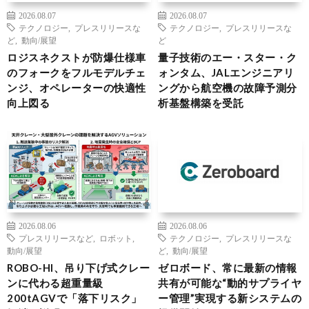
2026.08.07
2026.08.07
テクノロジー
,
プレスリリースな
テクノロジー
,
プレスリリースな
ど
,
動向/展望
ど
ロジスネクストが防爆仕様車
量子技術のエー・スター・ク
のフォークをフルモデルチェ
ォンタム、JALエンジニアリ
ンジ、オペレーターの快適性
ングから航空機の故障予測分
向上図る
析基盤構築を受託
2026.08.06
2026.08.06
プレスリリースなど
,
ロボット
,
テクノロジー
,
プレスリリースな
動向/展望
ど
,
動向/展望
ROBO-HI、吊り下げ式クレー
ゼロボード、常に最新の情報
ンに代わる超重量級
共有が可能な“動的サプライヤ
200tAGVで「落下リスク」
ー管理”実現する新システムの