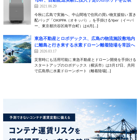
2021.06.29
今秋に広島で実施へ、中山間地で住民の買い物支援狙い 置き
配バッグ「OKIPPA（オキッパ）」を手掛けるYper（イーパ
ー、東京都渋谷区南平台町）は6月[…]
東急不動産とロボデックス、広島の物流施設敷地内
に離島と行き来する水素ドローン離着陸場を常設へ
2026.03.17
災害時にも活用可能に 東急不動産とドローン開発を手掛ける
スタートアップのロボデックス（横浜市）は3月17日、共同
で広島県に水素ドローンポート（離着陸場[…]