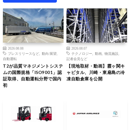
2026.08.08
2026.08.07
プレスリリースなど
,
動向/展望
,
テクノロジー
,
動画
,
物流施設
,
自動運転
記者会見など
T2が品質マネジメントシステ
【現地取材・動画】霞ヶ関キ
ムの国際規格「ISO9001」認
ャピタル、川崎・東扇島の冷
証取得、自動運転分野で国内
凍自動倉庫を公開
初