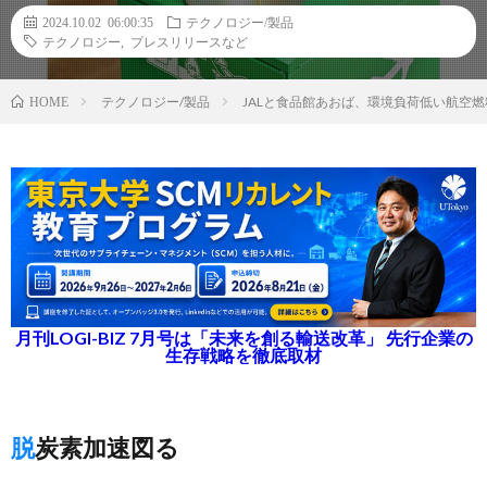
2024.10.02 06:00:35
テクノロジー/製品
テクノロジー
,
プレスリリースなど
テクノロジー/製品
JALと食品館あおば、環境負荷低い航空
HOME
月刊LOGI-BIZ 7月号は「未来を創る輸送改革」 先行企業の
生存戦略を徹底取材
脱炭素加速図る