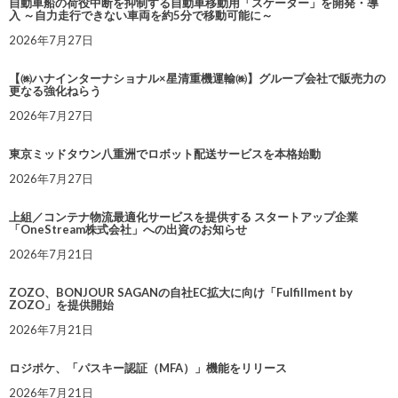
自動車船の荷役中断を抑制する自動車移動用「スケーター」を開発・導
入 ～自力走行できない車両を約5分で移動可能に～
2026年7月27日
【㈱ハナインターナショナル×星清重機運輸㈱】グループ会社で販売力の
更なる強化ねらう
2026年7月27日
東京ミッドタウン八重洲でロボット配送サービスを本格始動
2026年7月27日
上組／コンテナ物流最適化サービスを提供する スタートアップ企業
「OneStream株式会社」への出資のお知らせ
2026年7月21日
ZOZO、BONJOUR SAGANの自社EC拡大に向け「Fulfillment by
ZOZO」を提供開始
2026年7月21日
ロジポケ、「パスキー認証（MFA）」機能をリリース
2026年7月21日