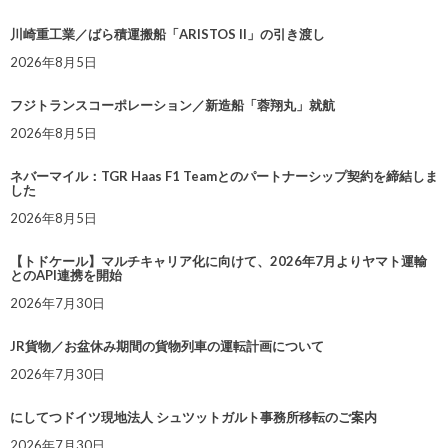
川崎重工業／ばら積運搬船「ARISTOS II」の引き渡し
2026年8月5日
フジトランスコーポレーション／新造船「蓉翔丸」就航
2026年8月5日
ネバーマイル：TGR Haas F1 Teamとのパートナーシップ契約を締結しま
した
2026年8月5日
【トドケール】マルチキャリア化に向けて、2026年7月よりヤマト運輸
とのAPI連携を開始
2026年7月30日
JR貨物／お盆休み期間の貨物列車の運転計画について
2026年7月30日
にしてつドイツ現地法人 シュツットガルト事務所移転のご案内
2026年7月30日