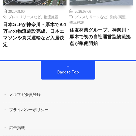
2026.08.06
2026.08.06
プレスリリースなど
,
物流施設
プレスリリースなど
,
動向/展望
,
物流施設
日本GLPが神奈川・厚木で8.4
住友林業グループ、神奈川・
万㎡の物流施設完成、日本エ
厚木で初の自社運営型物流拠
マソンや真栄運輸など入居決
点が稼働開始
定
Back to Top
メルマガ会員登録
プライバシーポリシー
広告掲載