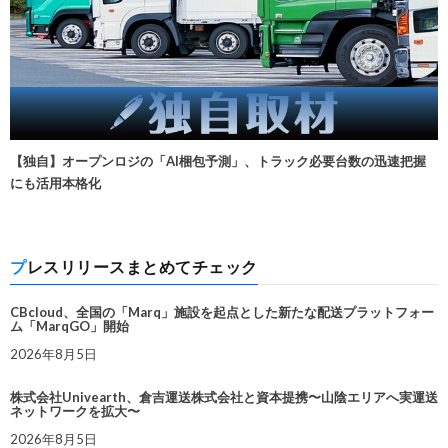
【独自】オープンロジの「AI梱包予測」、トラック必要台数の迅速把握
にも活用本格化
プレスリリースまとめてチェック
CBcloud、全国の「Marq」施設を起点とした新たな配送プラットフォー
ム「MarqGO」開始
2026年8月5日
株式会社Univearth、倉吉運送株式会社と資本提携〜山陰エリアへ実運送
ネットワークを拡大〜
2026年8月5日