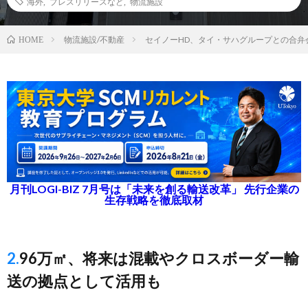
海外
,
プレスリリースなど
,
物流施設
物流施設/不動産
セイノーHD、タイ・サハグループとの合弁
HOME
月刊LOGI-BIZ 7月号は「未来を創る輸送改革」 先行企業の
生存戦略を徹底取材
2.96万㎡、将来は混載やクロスボーダー輸
送の拠点として活用も