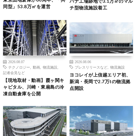
パナ工場跡地で3.1万㎡のマル
同型」53.8万㎡を運営
チ型物流施設着工
2026.08.07
2026.08.06
テクノロジー
,
動画
,
物流施設
,
プレスリリースなど
,
物流施設
記者会見など
ヨコレイが上信越エリア初、
【現地取材・動画】霞ヶ関キ
新潟・長岡で2.7万tの物流拠
ャピタル、川崎・東扇島の冷
点開設
凍自動倉庫を公開