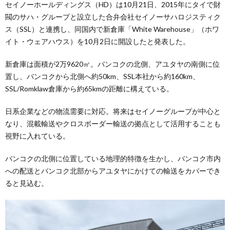
セイノーホールディングス（HD）は10月21日、2015年にタイで財
閥のサハ・グループと設立した合弁会社セイノーサハロジスティク
ス（SSL）と連携し、同国内で新倉庫「White Warehouse」（ホワ
イト・ウェアハウス）を10月2日に開設したと発表した。
新倉庫は面積が2万9620㎡。バンコクの北側、アユタヤの南側に位
置し、バンコクから北側へ約50km、SSL本社から約160km、
SSL/Romklaw倉庫から約65kmの距離に構えている。
日系企業などの物流需要に対応。将来はセイノーグループが中心と
なり、混載輸送やクロスボーダー輸送の拠点として活用することも
視野に入れている。
バンコクの北側に位置している地理的特徴を生かし、バンコク市内
への配送とバンコク北部からアユタヤにかけての輸送をカバーでき
ると見込む。