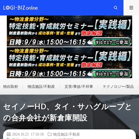
独自取材
物流施設/不動産
災害/事故/不祥事
テクノロジー/製品
セイノーHD、タイ・サハグループと
の合弁会社が新倉庫開設
2024.10.21 17:16:18
物流施設/不動産