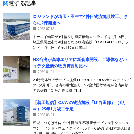
関連する記事
ロジランドが埼玉・羽生で4件目物流施設竣工、さ
らに2棟開発へ
2023.07.18
トーエイ物流が1棟借りし満床稼働 ロジランドは7月18日、
埼玉県羽生市で4棟目となる物流施設「LOGI LAND（ロジラ
ンド）羽生Ⅳ」が6月30日に竣[…]
NX台湾が高雄エリアに新倉庫開設、半導体などハ
イテク産業の物流需要対応へ
2026.04.04
24時間体制でサービス提供 NIPPON EXPRESSホールディング
スは4月3日、台湾の現地法人、NX台湾国際物流が台湾南部
の高雄市に新たな物流拠点[…]
【着工短信】C&Wの物流施設「LF谷田部」（8万
㎡）25年1月竣工予定
2023.08.01
茨城・つくば市内で2件目 米系不動産サービス大手クッシュ
マン・アンド・ウェイクフィールド（C&W）の日本法人は8
月1日、茨城県つくば市で物流[…]