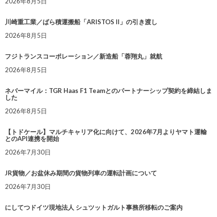
2026年8月5日
川崎重工業／ばら積運搬船「ARISTOS II」の引き渡し
2026年8月5日
フジトランスコーポレーション／新造船「蓉翔丸」就航
2026年8月5日
ネバーマイル：TGR Haas F1 Teamとのパートナーシップ契約を締結しま
した
2026年8月5日
【トドケール】マルチキャリア化に向けて、2026年7月よりヤマト運輸
とのAPI連携を開始
2026年7月30日
JR貨物／お盆休み期間の貨物列車の運転計画について
2026年7月30日
にしてつドイツ現地法人 シュツットガルト事務所移転のご案内