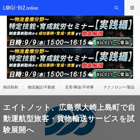
独自取材
物流施設/不動産
災害/事故/不祥事
テクノロジー/製品
エイトノット、広島県大崎上島町で自
動運航型旅客・貨物輸送サービスを試
験展開へ