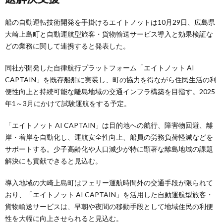
船の自動運転技術開発を手掛けるエイトノットは10月29日、広島県
大崎上島町と自動運航型旅客・貨物輸送サービス導入と効果検証な
どの業務に関して連携すると発表した。
同社が開発した自律航行プラットフォーム「エイトノット AI
CAPTAIN」を既存船舶に実装し、町の協力を得ながら住民生活の利
便性向上と持続可能な離島地域の交通インフラ構築を目指す。2025
年1～3月にかけて試験運航をする予定。
「エイトノット AI CAPTAIN」は目的地への航行、障害物回避、離
岸・着岸を自動化し、運航安全性向上、船員の労務負荷軽減などを
サポートする。少子高齢化や人口減少が特に顕著な離島地域の課題
解決にも貢献できると見込む。
導入地域の大崎上島町はフェリー運航時間外の交通手段が限られて
おり、「エイトノット AI CAPTAIN」を活用した自動運航型旅客・
貨物輸送サービスは、早朝や夜間の移動手段として地域住民の利便
性を大幅に向上させられると見込む。