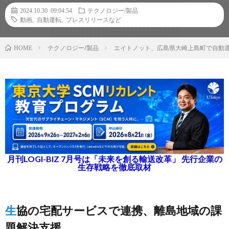
2024.10.30 09:04:54
テクノロジー/製品
動画
,
自動運転
,
プレスリリースなど
テクノロジー/製品
エイトノット、広島県大崎上島町で自動
HOME
月刊LOGI-BIZ 7月号は「未来を創る輸送改革」 先行企業の
生存戦略を徹底取材
生協の宅配サービスで連携、離島地域の課
題解決支援