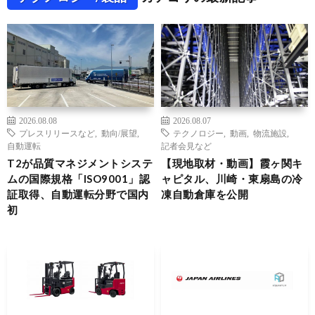
2026.08.08
2026.08.07
プレスリリースなど
,
動向/展望
,
テクノロジー
,
動画
,
物流施設
,
自動運転
記者会見など
T2が品質マネジメントシステ
【現地取材・動画】霞ヶ関キ
ムの国際規格「ISO9001」認
ャピタル、川崎・東扇島の冷
証取得、自動運転分野で国内
凍自動倉庫を公開
初