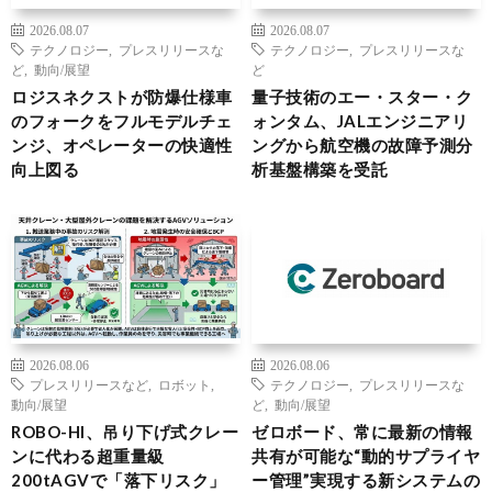
2026.08.07
2026.08.07
テクノロジー
,
プレスリリースな
テクノロジー
,
プレスリリースな
ど
,
動向/展望
ど
ロジスネクストが防爆仕様車
量子技術のエー・スター・ク
のフォークをフルモデルチェ
ォンタム、JALエンジニアリ
ンジ、オペレーターの快適性
ングから航空機の故障予測分
向上図る
析基盤構築を受託
2026.08.06
2026.08.06
プレスリリースなど
,
ロボット
,
テクノロジー
,
プレスリリースな
動向/展望
ど
,
動向/展望
ROBO-HI、吊り下げ式クレー
ゼロボード、常に最新の情報
ンに代わる超重量級
共有が可能な“動的サプライヤ
200tAGVで「落下リスク」
ー管理”実現する新システムの