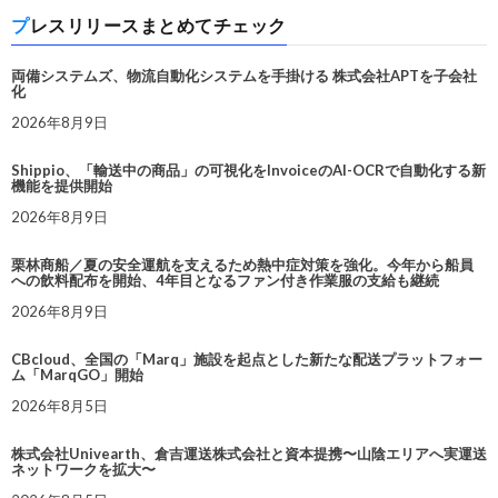
プレスリリースまとめてチェック
両備システムズ、物流自動化システムを手掛ける 株式会社APTを子会社
化
2026年8月9日
Shippio、「輸送中の商品」の可視化をInvoiceのAI-OCRで自動化する新
機能を提供開始
2026年8月9日
栗林商船／夏の安全運航を支えるため熱中症対策を強化。今年から船員
への飲料配布を開始、4年目となるファン付き作業服の支給も継続
2026年8月9日
CBcloud、全国の「Marq」施設を起点とした新たな配送プラットフォー
ム「MarqGO」開始
2026年8月5日
株式会社Univearth、倉吉運送株式会社と資本提携〜山陰エリアへ実運送
ネットワークを拡大〜