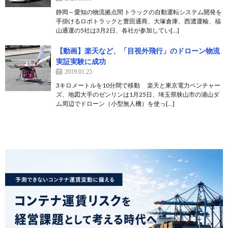
静岡～愛知の物流拠点間 トラックの自動運転システム開発を
手掛けるロボトラックと豊田通商、大塚倉庫、西濃運輸、福
山通運の5社は3月2日、各社が参加してい[…]
【動画】楽天など、「目視外飛行」のドローン物流
実証実験に成功
2019.01.25
3キロメートルを10分間で移動 楽天と東京電力ベンチャー
ズ、地図大手のゼンリンは1月25日、埼玉県狭山市の浦山ダ
ム周辺でドローン（小型無人機）を使っ[…]