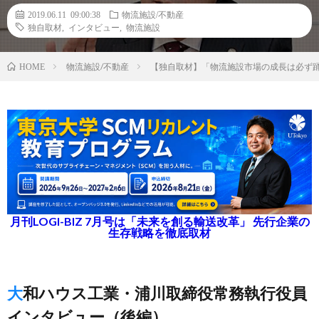
2019.06.11 09:00:38
物流施設/不動産
独自取材
,
インタビュー
,
物流施設
物流施設/不動産
【独自取材】「物流施設市場の成長は必ず
HOME
月刊LOGI-BIZ 7月号は「未来を創る輸送改革」 先行企業の
生存戦略を徹底取材
大和ハウス工業・浦川取締役常務執行役員
インタビュー（後編）