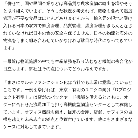
「併せて、国や民間企業などは高品質な農水産物の輸出を増やそう
と取り組んでいます。そうした状況を考えれば、穀物も含めて温度
管理が不要な食品はほとんどありませんから、輸入元の現地と受け
入れる日本の双方で鮮度管理、品質管理、温度管理がきちんとなさ
れていなければ日本の食の安全を保てません。日本の物流と海外の
物流をうまく組み合わせていかなければ駄目な時代になってきてい
ます」
―最近は物流施設の中でも生産業務を取り込むなど機能の複合化が
目立ちます。御社はその点についてどうお考えですか。
「まさにマルチファンクション化は当社でも非常に意識していると
ころです。一例を挙げれば、東京・有明のユニクロ向け『Dプロジ
ェクト有明Ⅰ』は店舗のバックヤード機能を備えるとともに、オー
ダーに合わせた流通加工も担う高機能型物流センターとして稼働し
ています。オフィス機能も備え、従来の倉庫、店舗、オフィスの垣
根を越えた未来志向の拠点と位置付けています。他にもさまざまな
ケースに対応してきています」