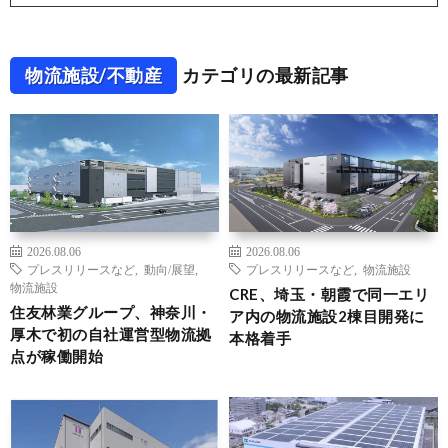
物流施設/不動産
カテゴリの最新記事
2026.08.06
2026.08.06
プレスリリースなど
,
動向/展望
,
プレスリリースなど
,
物流施設
物流施設
CRE、埼玉・朝霞で同一エリ
住友林業グループ、神奈川・
ア内の物流施設2棟目開発に
厚木で初の自社運営型物流拠
本格着手
点が稼働開始