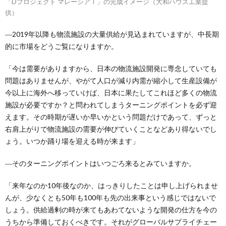
「Dプロジェクト マレーシアⅠ」の完成イメージ（大和ハウス工業提
供）
―2019年以降も物流施設の大量供給が見込まれていますが、中長期
的に市場をどうご覧になりますか。
「今は需要がありますから、日本の物流施設開発に専念していても
問題はありませんが、やがて人口が減り内需が縮小して生産設備が
今以上に海外へ移っていけば、日本に果たしてこれほど多くの物流
施設が必要ですか？と問われてしまうターニングポイントを必ず迎
えます。その時期が遅いか早いかという問題だけであって、ずっと
右肩上がりで物流施設の需要が伸びていくことなどあり得ないでし
ょう。いつか踊り場を迎える時が来ます」
―そのターニングポイントはいつごろ来るとみていますか。
「来年なのか10年後なのか、はっきりしたことは申し上げられませ
んが、少なくとも50年も100年も先の出来事という感じではないで
しょう。供給過剰の時が来てもあわてないような開発の仕方を今の
うちから準備しておくべきです。それがグローバルサプライチェー