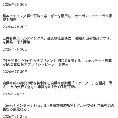
2026年7月30日
椿本チエイン／再生可能エネルギーを活用し、カーボンニュートラル実
現を加速
2026年7月30日
三井倉庫ホールディングス、受託物流業務に 「生成AI出荷検品アプリ」
を開発・導入開始
2026年7月30日
“独自開発こだわり”のサプリメントでD2C展開する「ウェルモット製薬」
がEC自動出荷アプリ「シッピーノ」を導入
2026年7月30日
自動車船の荷役中断を抑制する自動車移動用「スケーター」を開発・導
入 ～自力走行できない車両を約5分で移動可能に～
2026年7月27日
【㈱ハナインターナショナル×星清重機運輸㈱】グループ会社で販売力の
更なる強化ねらう
2026年7月27日