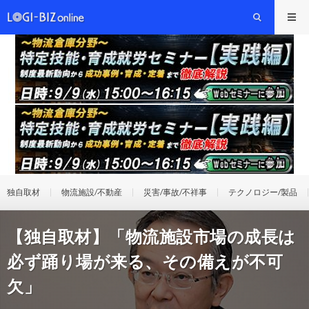
独自取材
物流施設/不動産
災害/事故/不祥事
テクノロジー/製品
【独自取材】「物流施設市場の成長は
必ず踊り場が来る、その備えが不可
欠」