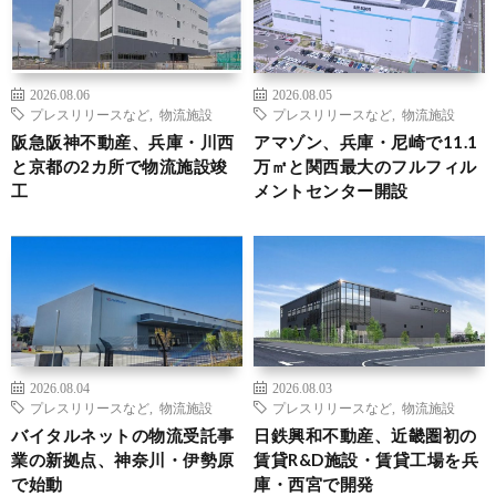
2026.08.06
2026.08.05
プレスリリースなど
,
物流施設
プレスリリースなど
,
物流施設
阪急阪神不動産、兵庫・川西
アマゾン、兵庫・尼崎で11.1
と京都の2カ所で物流施設竣
万㎡と関西最大のフルフィル
工
メントセンター開設
2026.08.04
2026.08.03
プレスリリースなど
,
物流施設
プレスリリースなど
,
物流施設
バイタルネットの物流受託事
日鉄興和不動産、近畿圏初の
業の新拠点、神奈川・伊勢原
賃貸R&D施設・賃貸工場を兵
で始動
庫・西宮で開発