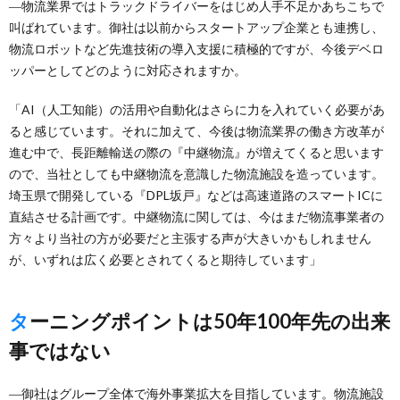
―物流業界ではトラックドライバーをはじめ人手不足かあちこちで
叫ばれています。御社は以前からスタートアップ企業とも連携し、
物流ロボットなど先進技術の導入支援に積極的ですが、今後デベロ
ッパーとしてどのように対応されますか。
「AI（人工知能）の活用や自動化はさらに力を入れていく必要があ
ると感じています。それに加えて、今後は物流業界の働き方改革が
進む中で、長距離輸送の際の『中継物流』が増えてくると思います
ので、当社としても中継物流を意識した物流施設を造っています。
埼玉県で開発している『DPL坂戸』などは高速道路のスマートICに
直結させる計画です。中継物流に関しては、今はまだ物流事業者の
方々より当社の方が必要だと主張する声が大きいかもしれません
が、いずれは広く必要とされてくると期待しています」
ターニングポイントは50年100年先の出来
事ではない
―御社はグループ全体で海外事業拡大を目指しています。物流施設