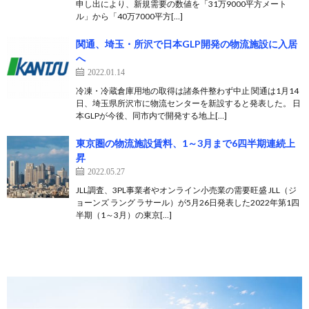
申し出により、新規需要の数値を「31万9000平方メート
ル」から「40万7000平方[…]
関通、埼玉・所沢で日本GLP開発の物流施設に入居
へ
2022.01.14
冷凍・冷蔵倉庫用地の取得は諸条件整わず中止 関通は1月14
日、埼玉県所沢市に物流センターを新設すると発表した。 日
本GLPが今後、同市内で開発する地上[…]
東京圏の物流施設賃料、1～3月まで6四半期連続上
昇
2022.05.27
JLL調査、3PL事業者やオンライン小売業の需要旺盛 JLL（ジ
ョーンズ ラング ラサール）が5月26日発表した2022年第1四
半期（1～3月）の東京[…]