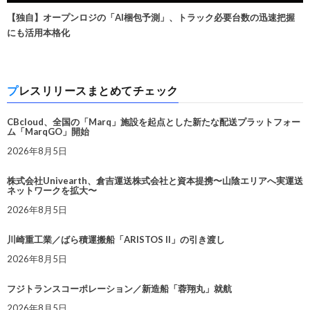
【独自】オープンロジの「AI梱包予測」、トラック必要台数の迅速把握
にも活用本格化
プレスリリースまとめてチェック
CBcloud、全国の「Marq」施設を起点とした新たな配送プラットフォー
ム「MarqGO」開始
2026年8月5日
株式会社Univearth、倉吉運送株式会社と資本提携〜山陰エリアへ実運送
ネットワークを拡大〜
2026年8月5日
川崎重工業／ばら積運搬船「ARISTOS II」の引き渡し
2026年8月5日
フジトランスコーポレーション／新造船「蓉翔丸」就航
2026年8月5日