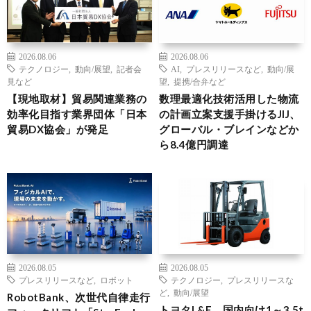
2026.08.06
2026.08.06
テクノロジー
,
動向/展望
,
記者会
AI
,
プレスリリースなど
,
動向/展
見など
望
,
提携/合弁など
【現地取材】貿易関連業務の
数理最適化技術活用した物流
効率化目指す業界団体「日本
の計画立案支援手掛けるJIJ、
貿易DX協会」が発足
グローバル・ブレインなどか
ら8.4億円調達
2026.08.05
2026.08.05
プレスリリースなど
,
ロボット
テクノロジー
,
プレスリリースな
ど
,
動向/展望
RobotBank、次世代自律走行
トヨタL&F、国内向け1～3.5t