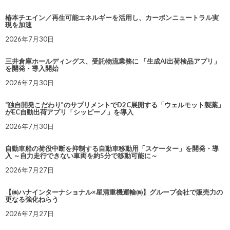
椿本チエイン／再生可能エネルギーを活用し、カーボンニュートラル実
現を加速
2026年7月30日
三井倉庫ホールディングス、受託物流業務に 「生成AI出荷検品アプリ」
を開発・導入開始
2026年7月30日
“独自開発こだわり”のサプリメントでD2C展開する「ウェルモット製薬」
がEC自動出荷アプリ「シッピーノ」を導入
2026年7月30日
自動車船の荷役中断を抑制する自動車移動用「スケーター」を開発・導
入 ～自力走行できない車両を約5分で移動可能に～
2026年7月27日
【㈱ハナインターナショナル×星清重機運輸㈱】グループ会社で販売力の
更なる強化ねらう
2026年7月27日