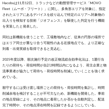
Hacobuは11月12日、トラックなどの動態管理サービス「MOVO
Fleet（ムーボ・フリート）」に関し、多角形エリアを対象に、指定
されたエリアにあるデバイスを絞り込んで特定のエリアへ対象物の
出入りを検知する技術「ジオフェンス」を駆使した判定を行う機能
を実装したと発表した。
同社は新機能を使うことで、工場敷地内など、従来の円形の場所で
はエリア同士が重なり合う可能性のある近接地点でも、より正確な
到着・出発実績を取得できると見込む。
2025年度以降、順次施行予定の改正物流総合効率化法は、1運行当
たりの荷待ち・荷役時間が合計2時間以内になるよう、荷主企業と物
流事業者が協力して荷待ち・荷役時間を削減していくことを強く求
めている。
順守するには受け渡し場所ごとの荷待ち・荷役時間を集計し、時間
削減余地を検討することが不可欠なため、新機能を開発した。事前
の地点登録により、その地点に着荷したか否かを自動判定し、配送
完了時間や、その地点滞在時間を記録できるようにしている。