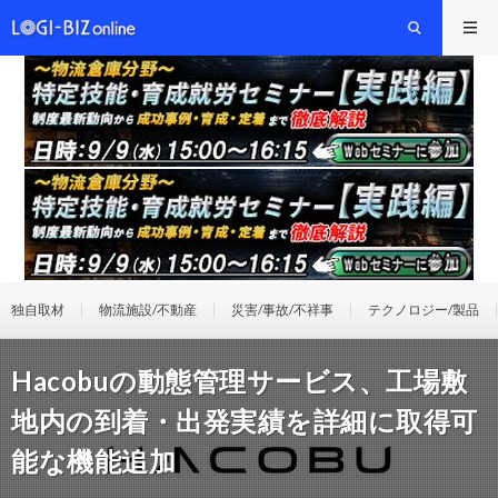
独自取材
物流施設/不動産
災害/事故/不祥事
テクノロジー/製品
Hacobuの動態管理サービス、工場敷
地内の到着・出発実績を詳細に取得可
能な機能追加