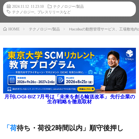
2024.11.12 11:23:10
テクノロジー/製品
テクノロジー
,
プレスリリースなど
テクノロジー/製品
Hacobuの動態管理サービス、工場敷
HOME
月刊LOGI-BIZ 7月号は「未来を創る輸送改革」 先行企業の
生存戦略を徹底取材
「荷待ち・荷役2時間以内」順守後押し