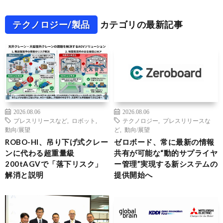
テクノロジー/製品
カテゴリの最新記事
2026.08.06
2026.08.06
プレスリリースなど
,
ロボット
,
テクノロジー
,
プレスリリースな
動向/展望
ど
,
動向/展望
ROBO-HI、吊り下げ式クレー
ゼロボード、常に最新の情報
ンに代わる超重量級
共有が可能な“動的サプライヤ
200tAGVで「落下リスク」
ー管理”実現する新システムの
解消と説明
提供開始へ