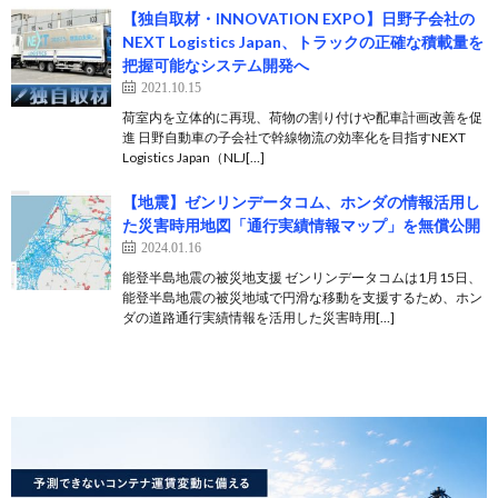
【独自取材・INNOVATION EXPO】日野子会社の
NEXT Logistics Japan、トラックの正確な積載量を
把握可能なシステム開発へ
2021.10.15
荷室内を立体的に再現、荷物の割り付けや配車計画改善を促
進 日野自動車の子会社で幹線物流の効率化を目指すNEXT
Logistics Japan（NLJ[…]
【地震】ゼンリンデータコム、ホンダの情報活用し
た災害時用地図「通行実績情報マップ」を無償公開
2024.01.16
能登半島地震の被災地支援 ゼンリンデータコムは1月15日、
能登半島地震の被災地域で円滑な移動を支援するため、ホン
ダの道路通行実績情報を活用した災害時用[…]