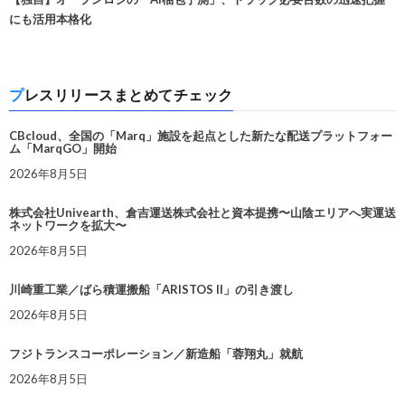
にも活用本格化
プレスリリースまとめてチェック
CBcloud、全国の「Marq」施設を起点とした新たな配送プラットフォー
ム「MarqGO」開始
2026年8月5日
株式会社Univearth、倉吉運送株式会社と資本提携〜山陰エリアへ実運送
ネットワークを拡大〜
2026年8月5日
川崎重工業／ばら積運搬船「ARISTOS II」の引き渡し
2026年8月5日
フジトランスコーポレーション／新造船「蓉翔丸」就航
2026年8月5日