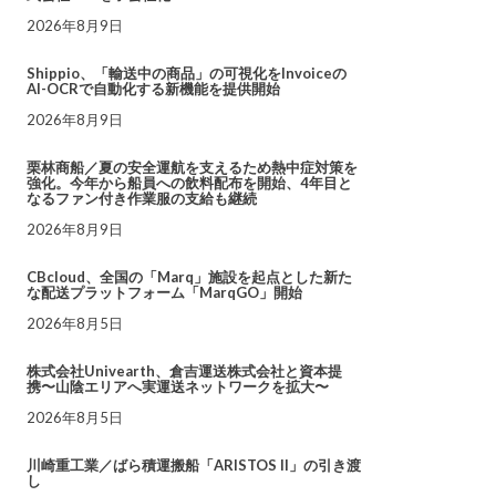
2026年8月9日
Shippio、「輸送中の商品」の可視化をInvoiceの
AI-OCRで自動化する新機能を提供開始
2026年8月9日
栗林商船／夏の安全運航を支えるため熱中症対策を
強化。今年から船員への飲料配布を開始、4年目と
なるファン付き作業服の支給も継続
2026年8月9日
CBcloud、全国の「Marq」施設を起点とした新た
な配送プラットフォーム「MarqGO」開始
2026年8月5日
株式会社Univearth、倉吉運送株式会社と資本提
携〜山陰エリアへ実運送ネットワークを拡大〜
2026年8月5日
川崎重工業／ばら積運搬船「ARISTOS II」の引き渡
し