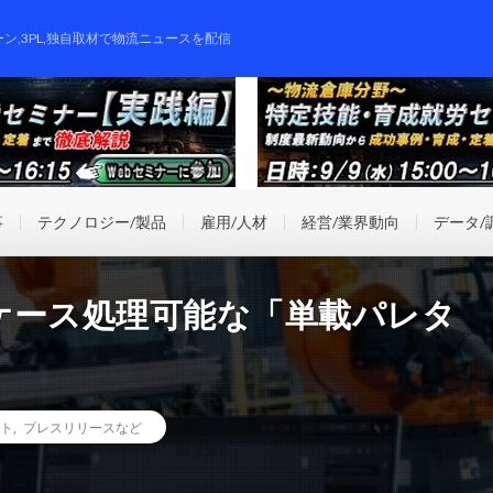
ーン,3PL,独自取材で物流ニュースを配信
事
テクノロジー/製品
雇用/人材
経営/業界動向
データ/
00ケース処理可能な「単載パレタ
ト
,
プレスリリースなど