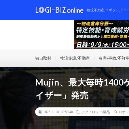
物流不動産,ロボット,ドロ
独自取材
物流施設/不動産
災害/事故/不祥
Mujin、最大毎時14
イザー」発売
2025.11.20 08:59:40
テクノロジー/製品
ロボッ