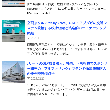
海外展開加速へ 防災・危機管理支援のSaaSを手掛ける
Spectee（スペクティ）は10月23日、リードインベスターの
NVenture Capital[…]
空飛ぶクルマのSkyDrive、UAE・アブダビの交通シ
ステム統括する政府組織と戦略的パートナーシップ
締結
2025.11.18
商用運航実現目指す 「空飛ぶクルマ」の開発・製造・販売を
手掛けるSkyDriveは11月18日、アラブ首長国連邦（UAE）の
アブダビ首長国で交通システ[…]
JリートのGLP投資法人、神奈川・相模原でスポンサ
ー開発の「アルファリンク」ブランド物流施設購入
の優先交渉権取得
2023.02.20
13.8万㎡、22年11月竣工 JリートのGLP投資法人の資産運用
を担っているGLPジャパン・アドバイザーズは2月20日、物
件供給スポンサーの日本GL[…]