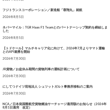
フジトランスコーポレーション／新造船「蓉翔丸」就航
2026年8月5日
ネバーマイル：TGR Haas F1 Teamとのパートナーシップ契約を締結しま
した
2026年8月5日
【トドケール】マルチキャリア化に向けて、2026年7月よりヤマト運輸
とのAPI連携を開始
2026年7月30日
JR貨物／お盆休み期間の貨物列車の運転計画について
2026年7月30日
にしてつドイツ現地法人 シュツットガルト事務所移転のご案内
2026年7月30日
NCA／日本発国際航空貨物燃油サーチャージ適用額のお知らせ（2026年
8月1日適用 改定）