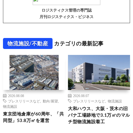
ロジスティクス管理の専門誌
月刊ロジスティクス・ビジネス
物流施設/不動産
カテゴリの最新記事
2026.08.08
2026.08.07
プレスリリースなど
,
動向/展望
,
プレスリリースなど
,
物流施設
物流施設
大和ハウス、大阪・茨木の旧
東京団地倉庫が60周年、「共
パナ工場跡地で3.1万㎡のマル
同型」53.8万㎡を運営
チ型物流施設着工