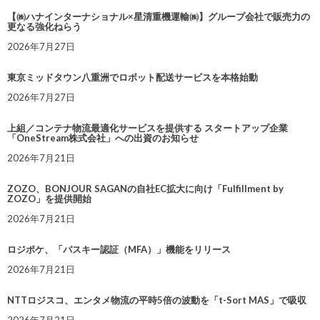
【㈱ハナインターナショナル×星清重機運輸㈱】グループ会社で販売力の
更なる強化ねらう
2026年7月27日
東京ミッドタウン八重洲でロボット配送サービスを本格始動
2026年7月27日
上組／コンテナ物流最適化サービスを提供する スタートアップ企業
「OneStream株式会社」への出資のお知らせ
2026年7月21日
ZOZO、BONJOUR SAGANの自社EC拡大に向け「Fulfillment by
ZOZO」を提供開始
2026年7月21日
ロジポケ、「パスキー認証（MFA）」機能をリリース
2026年7月21日
NTTロジスコ、エンタメ物流の平時5倍の波動を「t-Sort MAS」で吸収