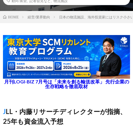
動向/展望
,
記者会見など
,
物流施設
経営/業界動向
日本の物流施設、海外投資家にはリスク小さ
HOME
月刊LOGI-BIZ 7月号は「未来を創る輸送改革」 先行企業の
生存戦略を徹底取材
JLL・内藤リサーチディレクターが指摘、
25年も資金流入予想