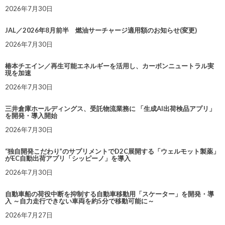
2026年7月30日
JAL／2026年8月前半 燃油サーチャージ適用額のお知らせ(変更)
2026年7月30日
椿本チエイン／再生可能エネルギーを活用し、カーボンニュートラル実
現を加速
2026年7月30日
三井倉庫ホールディングス、受託物流業務に 「生成AI出荷検品アプリ」
を開発・導入開始
2026年7月30日
“独自開発こだわり”のサプリメントでD2C展開する「ウェルモット製薬」
がEC自動出荷アプリ「シッピーノ」を導入
2026年7月30日
自動車船の荷役中断を抑制する自動車移動用「スケーター」を開発・導
入 ～自力走行できない車両を約5分で移動可能に～
2026年7月27日