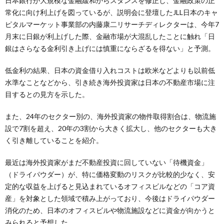
日本銀行が大規模な金融緩和からスタンスを修正し、金融政策の正
常化に向け利上げを図っているが、説明会に登壇したJLL日本のキャ
ピタルマーケット事業部の内藤康二リサーチディレクターは、今年7
月末に日銀が利上げした際、金融市場が大混乱したことに触れ「日
銀はさらなる金利引き上げには慎重にならざるを得ない」と予測。
低金利の結果、日本の資金借り入れコストは欧米などよりも以前低
水準なことなどから、引き続き海外投資家は日本の不動産市場に注
目するとの見方を示した。
また、24年のセクター別の、海外投資家の物件取得割合は、物流施
設で7割を超え、20年の3割から大きく拡大し、他のセクターも大き
く引き離していることを紹介。
最近は海外投資家がまだ不動産投資に回していない「待機資金」
（ドライパウダー）が、特に価格変動のリスクが比較的少なく、安
定的な収益を上げると見込まれているオフィスビルなどの「コア資
産」を対象とした領域で積み上がっており、今後はドライパウダー
消化のため、日本のオフィスビルや物流施設などに資金が向かうと
みられると予想した。