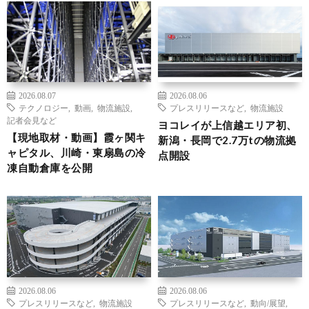
2026.08.07
2026.08.06
テクノロジー
,
動画
,
物流施設
,
プレスリリースなど
,
物流施設
記者会見など
ヨコレイが上信越エリア初、
【現地取材・動画】霞ヶ関キ
新潟・長岡で2.7万tの物流拠
ャピタル、川崎・東扇島の冷
点開設
凍自動倉庫を公開
2026.08.06
2026.08.06
プレスリリースなど
,
物流施設
プレスリリースなど
,
動向/展望
,