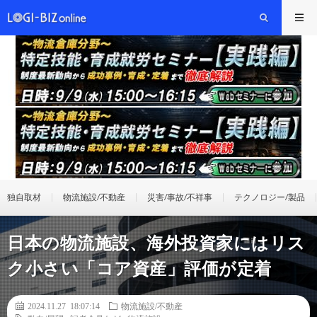
独自取材
物流施設/不動産
災害/事故/不祥事
テクノロジー/製品
日本の物流施設、海外投資家にはリス
ク小さい「コア資産」評価が定着
2024.11.27 18:07:14
物流施設/不動産