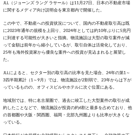
JLL（ジョーンズ ラング ラサール）は11月27日、日本の不動産市場
に関するメディア向け説明会を東京都内で開催した。
この中で、不動産への投資状況について、国内の不動産取引高は既
に2023年通年の規模を上回り、2024年としては約10年ぶりに5兆円
に到達する可能性が大きいと指摘。物流施設は大型の取引案件が減
って金額は前年から縮小しているが、取引自体は活発化しており、
25年も海外投資家から優良な案件への投資が見込まれると展望し
た。
JLLによると、セクター別の取引高の比率を見た場合、24年の第1～
3四半期累計（1～9月）では、物流施設が2割弱で、23年からは下が
っているものの、オフィスビルやホテルに次ぐ位置にある。
地域別では、特に名古屋圏で、過去に竣工した大型案件の取引が成
約したことなどで、物流施設が投資の約6割と最多を占めており、他
の首都圏や大阪・関西圏、福岡・北部九州圏よりも比率が大きくな
っている。