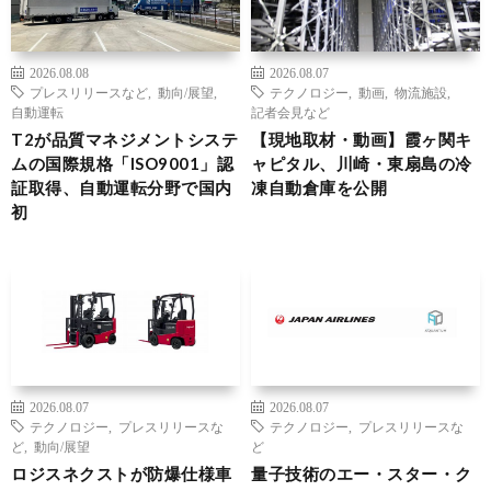
2026.08.08
2026.08.07
プレスリリースなど
,
動向/展望
,
テクノロジー
,
動画
,
物流施設
,
自動運転
記者会見など
T2が品質マネジメントシステ
【現地取材・動画】霞ヶ関キ
ムの国際規格「ISO9001」認
ャピタル、川崎・東扇島の冷
証取得、自動運転分野で国内
凍自動倉庫を公開
初
2026.08.07
2026.08.07
テクノロジー
,
プレスリリースな
テクノロジー
,
プレスリリースな
ど
,
動向/展望
ど
ロジスネクストが防爆仕様車
量子技術のエー・スター・ク