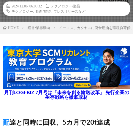
2024.12.06 06:00:32
テクノロジー/製品
テクノロジー
,
動向/展望
,
プレスリリースなど
経営/業界動向
イーコス、カクヤスに廃食用油を環境負荷低い
HOME
月刊LOGI-BIZ 7月号は「未来を創る輸送改革」 先行企業の
生存戦略を徹底取材
配達と同時に回収、5カ月で20t達成