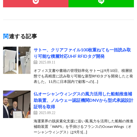
関連する記事
サトー、クリアファイル100枚重ねても一括読み取
り可能な積層対応UHF RFIDタグ開発
2025.09.11
オフィス文書や書籍の管理効率化 サトーは9月10日、積層状
態でも高精度に読み取り可能な新型RFIDタグを開発したと発
表した。11月に日本国内で顧客への[…]
仏オーシャンウィングスの風力活用した船舶推進補
助装置、ノルウェー認証機関DNVから型式承認設計
証明を取得
2025.09.22
海運業界の脱炭素化支援に追い風 風力を活用した船舶の推進
補助装置「WAPS」を手掛けるフランスのOcean Wings（オ
ーシャンウィングス）は9月1[…]