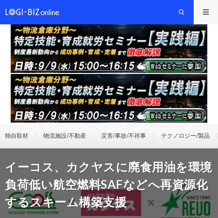
独自取材
物流施設/不動産
災害/事故/不祥事
テクノロジー/製品
イーコス、カクヤスに廃食用油を環境
負荷低い航空燃料SAFなどへ再資源化
するスキーム構築支援