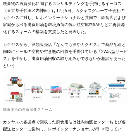
廃棄物の再資源化に関するコンサルティングを手掛けるイーコス
（東京都千代田区内神田）は12月5日、カクヤスグループ子会社の
カクヤスに対し、レボインターナショナルと共同で、飲食店および
家庭から出る廃食用油を環境負荷の低い航空燃料SAFなどに再資源
化するスキームの構築を支援したと発表した。
カクヤスから、酒類販売店「なんでも酒やカクヤス」で商品配達と
同時にビールの空樽や空き瓶の回収を手掛けている「2Way型サービ
ス」を生かし、廃食用油回収の取り組みができないか相談があった
という。
廃食用油の再資源化スキーム
カクヤスの各拠点で回収した廃食用油は社内物流センターおよび各
配送センターに集約し、レボインターナショナルが引き取ってい