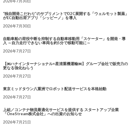
2026年7月30日
“独自開発こだわり”のサプリメントでD2C展開する「ウェルモット製薬」
がEC自動出荷アプリ「シッピーノ」を導入
2026年7月30日
自動車船の荷役中断を抑制する自動車移動用「スケーター」を開発・導
入 ～自力走行できない車両を約5分で移動可能に～
2026年7月27日
【㈱ハナインターナショナル×星清重機運輸㈱】グループ会社で販売力の
更なる強化ねらう
2026年7月27日
東京ミッドタウン八重洲でロボット配送サービスを本格始動
2026年7月27日
上組／コンテナ物流最適化サービスを提供する スタートアップ企業
「OneStream株式会社」への出資のお知らせ
2026年7月21日