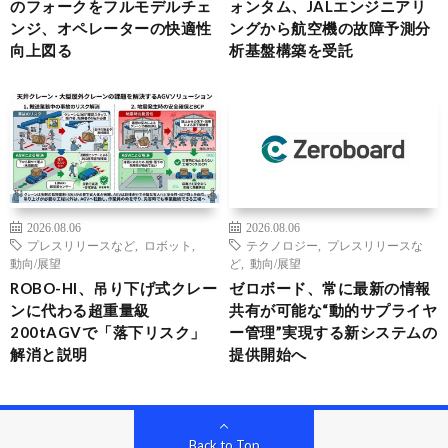
のフォークをフルモデルチェ
ォンタム、JALエンジニアリ
ンジ、オペレーターの快適性
ングから航空機の故障予測分
向上図る
析基盤構築を受託
2026.08.06
2026.08.06
プレスリリースなど
,
ロボット
,
テクノロジー
,
プレスリリースな
動向/展望
ど
,
動向/展望
ROBO-HI、吊り下げ式クレー
ゼロボード、常に最新の情報
ンに代わる超重量級
共有が可能な“動的サプライヤ
200tAGVで「落下リスク」
ー管理”実現する新システムの
解消と説明
提供開始へ
Back to Top