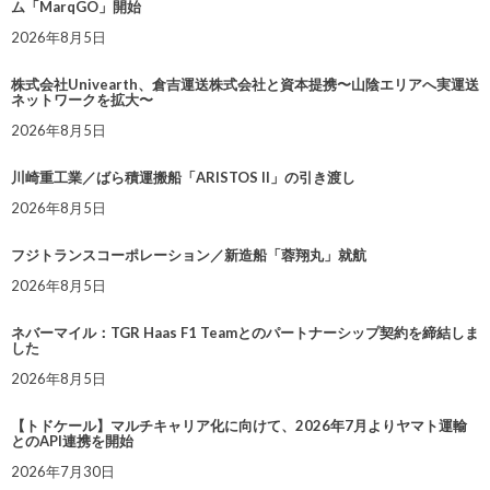
ム「MarqGO」開始
2026年8月5日
株式会社Univearth、倉吉運送株式会社と資本提携〜山陰エリアへ実運送
ネットワークを拡大〜
2026年8月5日
川崎重工業／ばら積運搬船「ARISTOS II」の引き渡し
2026年8月5日
フジトランスコーポレーション／新造船「蓉翔丸」就航
2026年8月5日
ネバーマイル：TGR Haas F1 Teamとのパートナーシップ契約を締結しま
した
2026年8月5日
【トドケール】マルチキャリア化に向けて、2026年7月よりヤマト運輸
とのAPI連携を開始
2026年7月30日