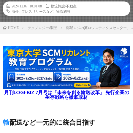
2024.12.07 10:01:08
物流施設/不動産
海外
,
プレスリリースなど
,
物流施設
テクノロジー/製品
郵船ロジの英ロジスティクスセンター、
HOME
月刊LOGI-BIZ 7月号は「未来を創る輸送改革」 先行企業の
生存戦略を徹底取材
輸配送など一元的に統合目指す