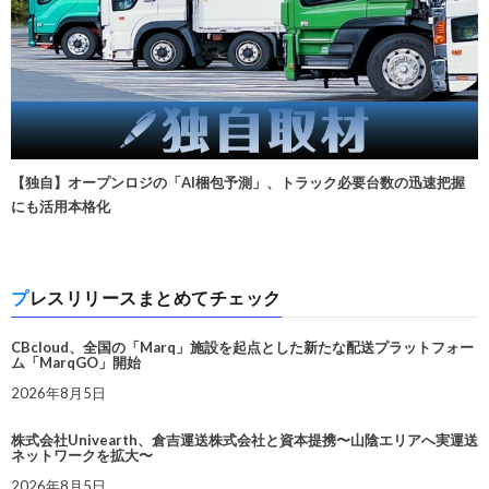
【独自】オープンロジの「AI梱包予測」、トラック必要台数の迅速把握
にも活用本格化
プレスリリースまとめてチェック
CBcloud、全国の「Marq」施設を起点とした新たな配送プラットフォー
ム「MarqGO」開始
2026年8月5日
株式会社Univearth、倉吉運送株式会社と資本提携〜山陰エリアへ実運送
ネットワークを拡大〜
2026年8月5日