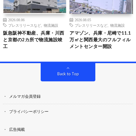
2026.08.06
2026.08.05
プレスリリースなど
,
物流施設
プレスリリースなど
,
物流施設
阪急阪神不動産、兵庫・川西
アマゾン、兵庫・尼崎で11.1
と京都の2カ所で物流施設竣
万㎡と関西最大のフルフィル
工
メントセンター開設
Back to Top
メルマガ会員登録
プライバシーポリシー
広告掲載