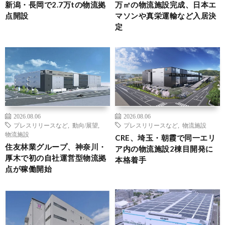
新潟・長岡で2.7万tの物流拠
万㎡の物流施設完成、日本エ
点開設
マソンや真栄運輸など入居決
定
2026.08.06
2026.08.06
プレスリリースなど
,
動向/展望
,
プレスリリースなど
,
物流施設
物流施設
CRE、埼玉・朝霞で同一エリ
住友林業グループ、神奈川・
ア内の物流施設2棟目開発に
厚木で初の自社運営型物流拠
本格着手
点が稼働開始