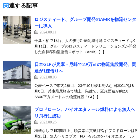
関連する記事
ロジスティード、グループ開発のAMRを物流センタ
ーに導入
2024.09.11
千葉・柏で16台、人の歩行距離削減可能 ロジスティードは9
月11日、グループのロジスティードソリューションズが開発
した自律移動型協働ロボット（AMR）[…]
日本GLPが兵庫・尼崎で2.9万㎡の物流施設開発、関
通が1棟借りへ
2022.08.08
公表ベースで市内5棟目、23年10月竣工見込む 日本GLPは8
月8日、兵庫県尼崎市で地上 階建て、延床面積が約2万
8800平方メートルの物流施設「GL[…]
プロドローン、バイオエタノール燃料による無人ヘ
リ飛行に成功
2023.09.25
積載なしで1時間以上、脱炭素に貢献目指す プロドローンは9
月25日、無人ヘリコプターPDH-GS120をバイオエタノール