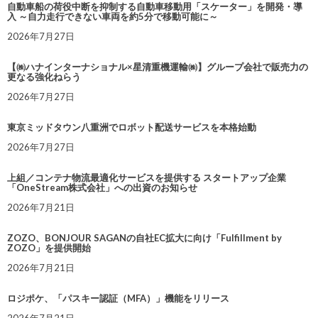
自動車船の荷役中断を抑制する自動車移動用「スケーター」を開発・導
入 ～自力走行できない車両を約5分で移動可能に～
2026年7月27日
【㈱ハナインターナショナル×星清重機運輸㈱】グループ会社で販売力の
更なる強化ねらう
2026年7月27日
東京ミッドタウン八重洲でロボット配送サービスを本格始動
2026年7月27日
上組／コンテナ物流最適化サービスを提供する スタートアップ企業
「OneStream株式会社」への出資のお知らせ
2026年7月21日
ZOZO、BONJOUR SAGANの自社EC拡大に向け「Fulfillment by
ZOZO」を提供開始
2026年7月21日
ロジポケ、「パスキー認証（MFA）」機能をリリース
2026年7月21日