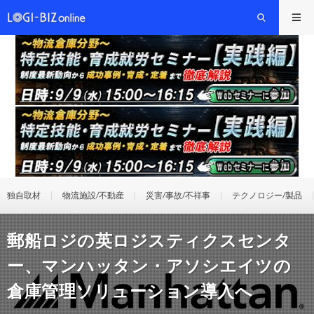
独自取材
物流施設/不動産
災害/事故/不祥事
テクノロジー/製品
郵船ロジの英ロジスティクスセンタ
ー、マンハッタン・アソシエイツの
倉庫管理ソリューション導入へ