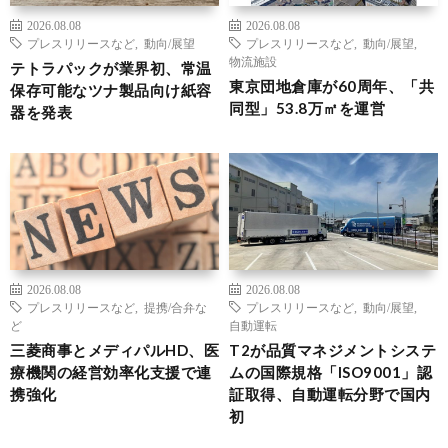
2026.08.08
2026.08.08
プレスリリースなど
,
動向/展望
プレスリリースなど
,
動向/展望
,
物流施設
テトラパックが業界初、常温
東京団地倉庫が60周年、「共
保存可能なツナ製品向け紙容
同型」53.8万㎡を運営
器を発表
2026.08.08
2026.08.08
プレスリリースなど
,
提携/合弁な
プレスリリースなど
,
動向/展望
,
ど
自動運転
三菱商事とメディパルHD、医
T2が品質マネジメントシステ
療機関の経営効率化支援で連
ムの国際規格「ISO9001」認
携強化
証取得、自動運転分野で国内
初