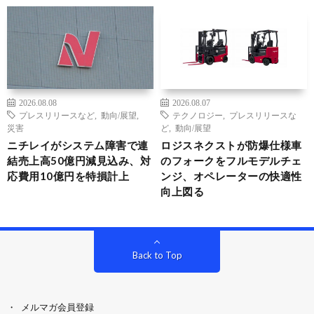
2026.08.08
2026.08.07
プレスリリースなど
,
動向/展望
,
テクノロジー
,
プレスリリースな
災害
ど
,
動向/展望
ニチレイがシステム障害で連
ロジスネクストが防爆仕様車
結売上高50億円減見込み、対
のフォークをフルモデルチェ
応費用10億円を特損計上
ンジ、オペレーターの快適性
向上図る
Back to Top
メルマガ会員登録