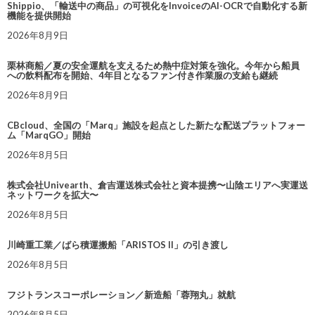
Shippio、「輸送中の商品」の可視化をInvoiceのAI-OCRで自動化する新
機能を提供開始
2026年8月9日
栗林商船／夏の安全運航を支えるため熱中症対策を強化。今年から船員
への飲料配布を開始、4年目となるファン付き作業服の支給も継続
2026年8月9日
CBcloud、全国の「Marq」施設を起点とした新たな配送プラットフォー
ム「MarqGO」開始
2026年8月5日
株式会社Univearth、倉吉運送株式会社と資本提携〜山陰エリアへ実運送
ネットワークを拡大〜
2026年8月5日
川崎重工業／ばら積運搬船「ARISTOS II」の引き渡し
2026年8月5日
フジトランスコーポレーション／新造船「蓉翔丸」就航
2026年8月5日