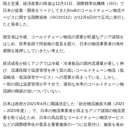
国土交通、経済産業の両省は12月11日、国際標準化機構（ISO）で
日本が提案・開発をリードしてきたBtoBのコールドチェーン物流サ
ービスに関する国際規格（ISO31512）が12月6日付で正式に発行し
たと発表した。
国交省は今後、コールドチェーン物流の需要が旺盛なアジア諸国を
はじめ、世界各国で同規格の普及を図り、日本の物流事業者の海外
展開を後押ししていきたい考えだ。
経済成長が続くアジアでは冷蔵・冷凍食品の国内流通量が著しく伸
び、流通段階で温度管理を伴う質の高いコールドチェーン物流（低
温輸送・低温保管サービス）への需要が高まっている。しかし、
一部の国は温度管理が不十分で、適切な水準のコールドチェーン物
流網の構築が追いついていない。
日本は政府が2021年6月に閣議決定した「総合物流施策大綱（2021
～2025年度）」で、日本の物流事業者が高まるアジア諸国の物流需
要を取り込むため、日本の高品質なコールドチェーン物流サービス
などの国際標準化や普及を重要施策の一つに位置付け、施策を進め