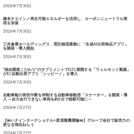
2026年7月30日
椿本チエイン／再生可能エネルギーを活用し、カーボンニュートラル実
現を加速
2026年7月30日
三井倉庫ホールディングス、受託物流業務に 「生成AI出荷検品アプリ」
を開発・導入開始
2026年7月30日
“独自開発こだわり”のサプリメントでD2C展開する「ウェルモット製薬」
がEC自動出荷アプリ「シッピーノ」を導入
2026年7月30日
自動車船の荷役中断を抑制する自動車移動用「スケーター」を開発・導
入 ～自力走行できない車両を約5分で移動可能に～
2026年7月27日
【㈱ハナインターナショナル×星清重機運輸㈱】グループ会社で販売力の
更なる強化ねらう
2026年7月27日