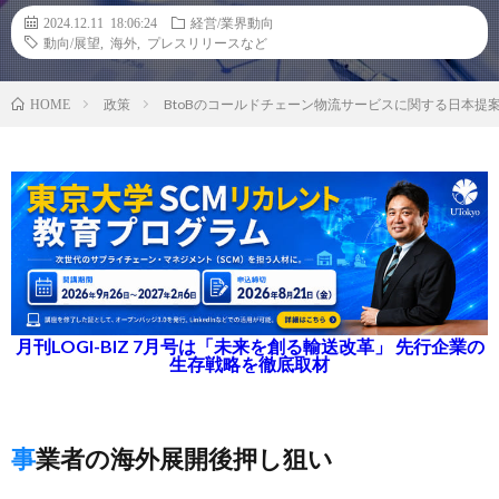
2024.12.11 18:06:24
経営/業界動向
動向/展望
,
海外
,
プレスリリースなど
政策
BtoBのコールドチェーン物流サービスに関する日本提案の
HOME
月刊LOGI-BIZ 7月号は「未来を創る輸送改革」 先行企業の
生存戦略を徹底取材
事業者の海外展開後押し狙い