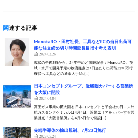
関連する記事
MonotaRO・田村社長、工具などECの当日出荷可
能な注文締め切り時間延長目指す考え表明
2024.02.26
現状の午後3時から、24年中めど 関連記事：MonotaRO、茨
城・水戸で開発予定の物流拠点は1日当たり出荷能力30万行
確保へ 工具などの通販大手Mo[…]
日本コンセプトグループ、近畿圏カバーする営業所
を大阪に開設
2024.04.04
高圧ガス事業の拡大図る 日本コンセプトと子会社の日コン外
航ガスタンクケミカルは4月4日、近畿エリアをカバーする営
業拠点「大阪営業所」を4月6日付で開設[…]
先端半導体の輸出規制、7月23日施行
2023.05.24