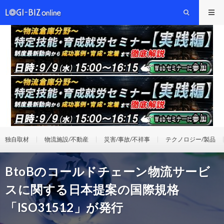
独自取材
物流施設/不動産
災害/事故/不祥事
テクノロジー/製品
BtoBのコールドチェーン物流サービ
スに関する日本提案の国際規格
「ISO31512」が発行