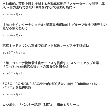
自動車船の荷役中断を抑制する自動車移動用「スケーター」を開発・導
入 ～自力走行できない車両を約5分で移動可能に～
2026年7月27日
【㈱ハナインターナショナル×星清重機運輸㈱】グループ会社で販売力の
更なる強化ねらう
2026年7月27日
東京ミッドタウン八重洲でロボット配送サービスを本格始動
2026年7月27日
上組／コンテナ物流最適化サービスを提供する スタートアップ企業
「OneStream株式会社」への出資のお知らせ
2026年7月21日
ZOZO、BONJOUR SAGANの自社EC拡大に向け「Fulfillment by
ZOZO」を提供開始
2026年7月21日
ロジポケ、「パスキー認証（MFA）」機能をリリース