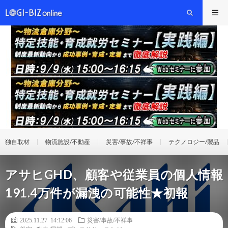
独自取材
物流施設/不動産
災害/事故/不祥事
テクノロジー/製品
アサヒGHD、顧客や従業員の個人情報
191.4万件が漏洩の可能性★初報
2025.11.27 14:12:06
災害/事故/不祥事