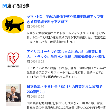
関連する記事
ヤマトHD、宅配の単価下落や業務委託費アップ響
き通期業績予想を下方修正
2024.02.05
前期から減収減益に ヤマトホールディングス（HD）は2月5
日、2024年3月期の連結業績予想を下方修正した。 営業収益
（売上高に相当）は従来値の1兆7[…]
アイリスオーヤマが赤ちゃん用紙おむつ事業に参
入、トラックに飲料水と混載し積載効率最大化図る
2024.11.28
王子ネピアの生産設備一部取得、静岡・裾野の向上で25年に
生産開始予定 アイリスオーヤマは11月27日、王子ネピアか
ら11月21日付で国内赤ちゃん用おむ[…]
日立物流・中谷社長「SGHとの協業効果は通期で
200億円に」
2018.10.29
国内順調も海外向けは目立った成果なく「出遅れ感」認識
日立物流の中谷康夫社長は10月26日に開いた2018年9月中間