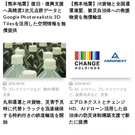
【熊本地震】復旧・復興支援
【熊本地震】JR貨物と全国通
へ高精度3次元点群データと
運連盟、被災自治体への救援
Google Photorealistic 3D
物資を無償輸送
Tilesを活用した空間情報を無
償提供
2026.08.04
2026.08.03
プレスリリースなど
,
動向/展望
,
AI
,
ドローン
,
プレスリリースな
災害
ど
,
提携/合弁など
,
災害
丸和通運とJR貨物、災害予見
エアロネクストとチェンジ
時に代替トラックを迅速確保
HD、AIドローン活用した自
する特約付きの鉄道輸送を開
治体の防災体制構築支援で新
始
たに提携