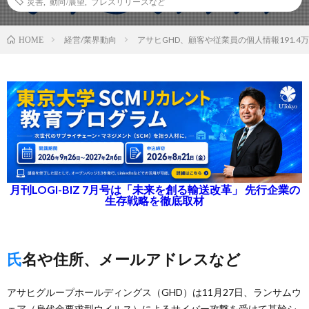
災害
,
動向/展望
,
プレスリリースなど
経営/業界動向
アサヒGHD、顧客や従業員の個人情報191.
HOME
月刊LOGI-BIZ 7月号は「未来を創る輸送改革」 先行企業の
生存戦略を徹底取材
氏名や住所、メールアドレスなど
アサヒグループホールディングス（GHD）は11月27日、ランサムウ
ェア（身代金要求型ウイルス）によるサイバー攻撃を受けて基幹シ