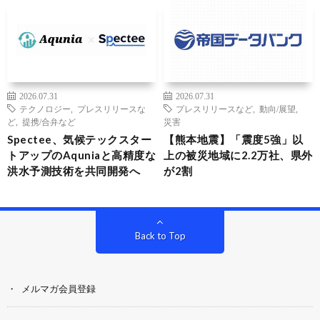
2026.07.31
2026.07.31
テクノロジー
,
プレスリリースな
プレスリリースなど
,
動向/展望
,
ど
,
提携/合弁など
災害
Spectee、気候テックスター
【熊本地震】「震度5強」以
トアップのAquniaと高精度な
上の被災地域に2.2万社、県外
洪水予測技術を共同開発へ
が2割
Back to Top
メルマガ会員登録