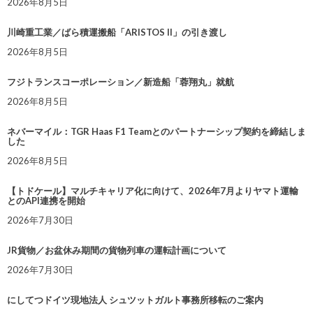
2026年8月5日
川崎重工業／ばら積運搬船「ARISTOS II」の引き渡し
2026年8月5日
フジトランスコーポレーション／新造船「蓉翔丸」就航
2026年8月5日
ネバーマイル：TGR Haas F1 Teamとのパートナーシップ契約を締結しま
した
2026年8月5日
【トドケール】マルチキャリア化に向けて、2026年7月よりヤマト運輸
とのAPI連携を開始
2026年7月30日
JR貨物／お盆休み期間の貨物列車の運転計画について
2026年7月30日
にしてつドイツ現地法人 シュツットガルト事務所移転のご案内