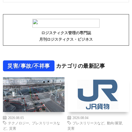
ロジスティクス管理の専門誌
月刊ロジスティクス・ビジネス
災害/事故/不祥事
カテゴリの最新記事
2026.08.05
2026.08.04
テクノロジー
,
プレスリリースな
プレスリリースなど
,
動向/展望
,
ど
,
災害
災害