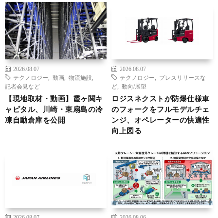
2026.08.07
2026.08.07
テクノロジー
,
動画
,
物流施設
,
テクノロジー
,
プレスリリースな
記者会見など
ど
,
動向/展望
【現地取材・動画】霞ヶ関キ
ロジスネクストが防爆仕様車
ャピタル、川崎・東扇島の冷
のフォークをフルモデルチェ
凍自動倉庫を公開
ンジ、オペレーターの快適性
向上図る
2026.08.07
2026.08.06