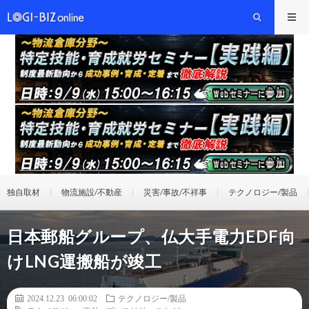
独自取材
物流施設/不動産
災害/事故/不祥事
テクノロジー/製品
日本郵船グループ、仏大手電力EDF向
けLNG運搬船が竣工
2024.12.23 06:00:02
テクノロジー/製品