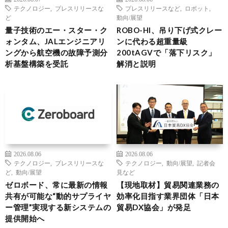
テクノロジー
,
プレスリリースな
プレスリリースなど
,
ロボット
,
ど
動向/展望
量子技術のエー・スター・ク
ROBO-HI、吊り下げ式クレー
ォンタム、JALエンジニアリ
ンに代わる超重量級
ングから航空機の故障予測分
200tAGVで「落下リスク」
析基盤構築を受託
解消と説明
2026.08.06
2026.08.06
テクノロジー
,
プレスリリースな
テクノロジー
,
動向/展望
,
記者会
ど
,
動向/展望
見など
ゼロボード、常に最新の情報
【現地取材】貿易関連業務の
共有が可能な“動的サプライヤ
効率化目指す業界団体「日本
ー管理”実現する新システムの
貿易DX協会」が発足
提供開始へ