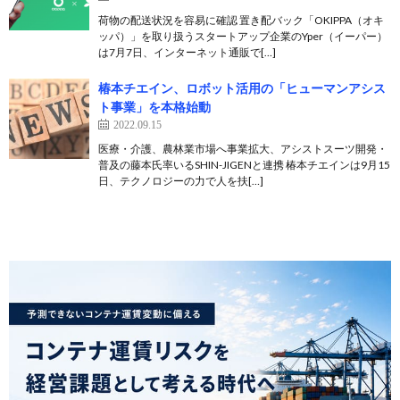
荷物の配送状況を容易に確認 置き配バック「OKIPPA（オキ
ッパ）」を取り扱うスタートアップ企業のYper（イーパー）
は7月7日、インターネット通販で[…]
椿本チエイン、ロボット活用の「ヒューマンアシス
ト事業」を本格始動
2022.09.15
医療・介護、農林業市場へ事業拡大、アシストスーツ開発・
普及の藤本氏率いるSHIN-JIGENと連携 椿本チエインは9月15
日、テクノロジーの力で人を扶[…]