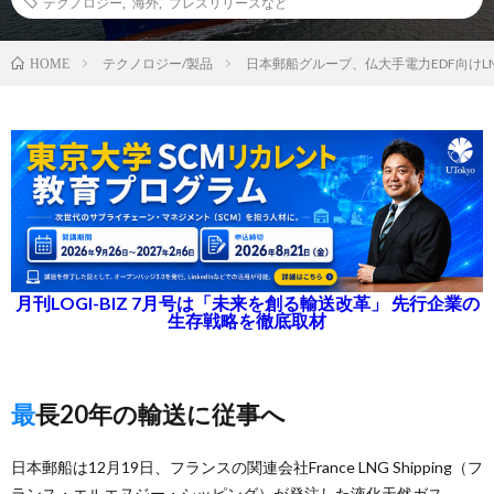
テクノロジー
,
海外
,
プレスリリースなど
テクノロジー/製品
日本郵船グループ、仏大手電力EDF向けL
HOME
月刊LOGI-BIZ 7月号は「未来を創る輸送改革」 先行企業の
生存戦略を徹底取材
最長20年の輸送に従事へ
日本郵船は12月19日、フランスの関連会社France LNG Shipping（フ
ランス・エルエヌジー・シッピング）が発注した液化天然ガス