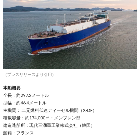
（プレスリリースより引用）
本船概要
全長：約297.2メートル
型幅：約46.4メートル
主機関： 二元燃料低速ディーゼル機関（X-DF）
積載容量：約174,000㎥・メンブレン型
建造造船所：現代三湖重工業株式会社（韓国）
船籍：フランス