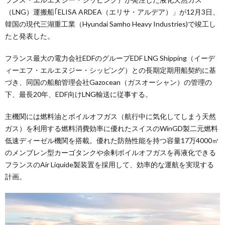
（LNG）運搬船｢ELISA ARDEA（エリサ・アルデア）」が12月3日、
韓国の現代三湖重工業（Hyundai Samho Heavy Industries)で竣工し
たと発表した。
フランス最大の電力会社EDFのグループEDF LNG Shipping（イーデ
ィーエフ・エルエヌジー・シッピング）との長期定期用船契約に基
づき、同国の船舶管理会社Gazocean（ガスオーシャン）の管理の
下、最長20年、EDF向けLNG輸送に従事する。
主機関には燃料油とボイルオフガス（航行中に気化してしまう天然
ガス）を利用する燃料消費効率に優れたスイスのWinGD製二元燃料
低速ディーゼル機関を搭載。優れた防熱性能を持つ容量17万4000㎥
のメンブレン型カーゴタンクや余剰ボイルオフガスを再液化できる
フランスのAir Liquide製装置を採用して、効率的な運航を実現する
計画。