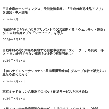
三井倉庫ホールディングス、受託物流業務に 「生成AI出荷検品アプリ」
を開発・導入開始
2026年7月30日
“独自開発こだわり”のサプリメントでD2C展開する「ウェルモット製薬」
がEC自動出荷アプリ「シッピーノ」を導入
2026年7月30日
自動車船の荷役中断を抑制する自動車移動用「スケーター」を開発・導
入 ～自力走行できない車両を約5分で移動可能に～
2026年7月27日
【㈱ハナインターナショナル×星清重機運輸㈱】グループ会社で販売力の
更なる強化ねらう
2026年7月27日
東京ミッドタウン八重洲でロボット配送サービスを本格始動
2026年7月27日
上組／コンテナ物流最適化サービスを提供する スタートアップ企業