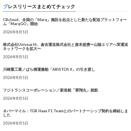
プレスリリースまとめてチェック
CBcloud、全国の「Marq」施設を起点とした新たな配送プラットフォー
ム「MarqGO」開始
2026年8月5日
株式会社Univearth、倉吉運送株式会社と資本提携〜山陰エリアへ実運送
ネットワークを拡大〜
2026年8月5日
川崎重工業／ばら積運搬船「ARISTOS II」の引き渡し
2026年8月5日
フジトランスコーポレーション／新造船「蓉翔丸」就航
2026年8月5日
ネバーマイル：TGR Haas F1 Teamとのパートナーシップ契約を締結しま
した
2026年8月5日