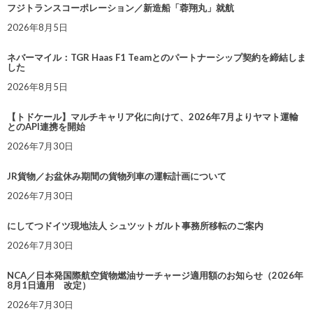
フジトランスコーポレーション／新造船「蓉翔丸」就航
2026年8月5日
ネバーマイル：TGR Haas F1 Teamとのパートナーシップ契約を締結しま
した
2026年8月5日
【トドケール】マルチキャリア化に向けて、2026年7月よりヤマト運輸
とのAPI連携を開始
2026年7月30日
JR貨物／お盆休み期間の貨物列車の運転計画について
2026年7月30日
にしてつドイツ現地法人 シュツットガルト事務所移転のご案内
2026年7月30日
NCA／日本発国際航空貨物燃油サーチャージ適用額のお知らせ（2026年
8月1日適用 改定）
2026年7月30日