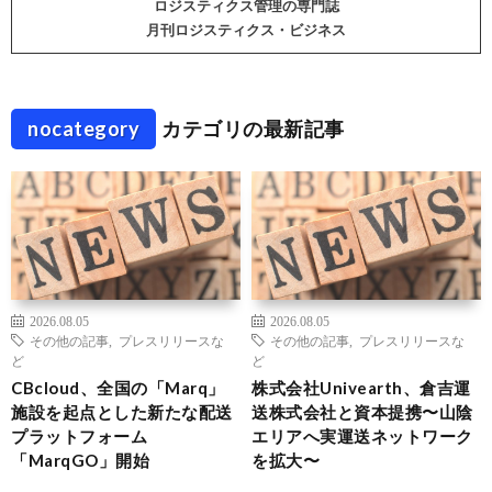
ロジスティクス管理の専門誌
月刊ロジスティクス・ビジネス
nocategory
カテゴリの最新記事
2026.08.05
2026.08.05
その他の記事
,
プレスリリースな
その他の記事
,
プレスリリースな
ど
ど
CBcloud、全国の「Marq」
株式会社Univearth、倉吉運
施設を起点とした新たな配送
送株式会社と資本提携〜山陰
プラットフォーム
エリアへ実運送ネットワーク
「MarqGO」開始
を拡大〜