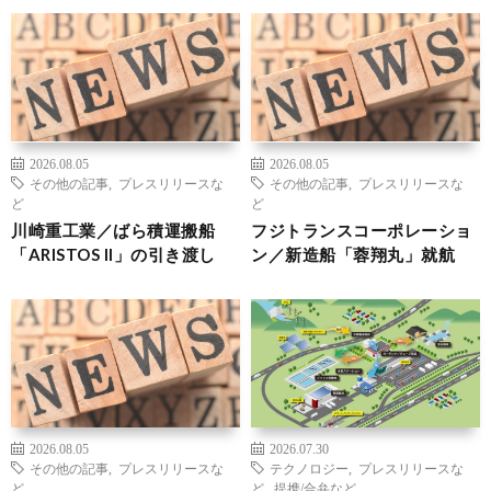
2026.08.05
2026.08.05
その他の記事
,
プレスリリースな
その他の記事
,
プレスリリースな
ど
ど
川崎重工業／ばら積運搬船
フジトランスコーポレーショ
「ARISTOS II」の引き渡し
ン／新造船「蓉翔丸」就航
2026.08.05
2026.07.30
その他の記事
,
プレスリリースな
テクノロジー
,
プレスリリースな
ど
ど
,
提携/合弁など