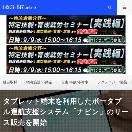
独自取材
物流施設/不動産
災害/事故/不祥事
テクノロジー/製品
タブレット端末を利用したポータブ
ル運航支援システム「ナビン」のリー
ス販売を開始