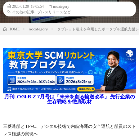
2025.01.20 19:05:54
nocategory
その他の記事
,
プレスリリースなど
nocategory
タブレット端末を利用したポータブル運航支援シ
HOME
月刊LOGI-BIZ 7月号は「未来を創る輸送改革」 先行企業の
生存戦略を徹底取材
三菱造船とTPFC、デジタル技術で内航海運の安全運航と船員のスト
レス軽減の実現へ