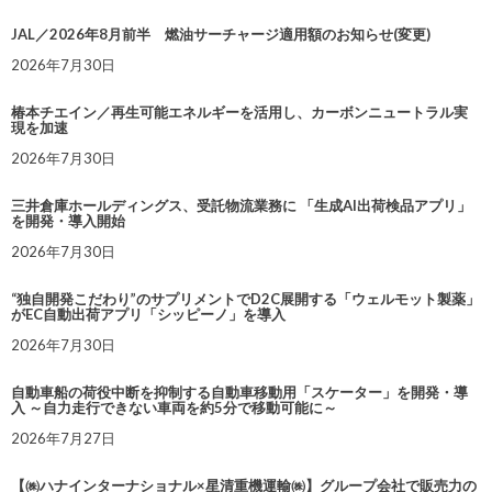
JAL／2026年8月前半 燃油サーチャージ適用額のお知らせ(変更)
2026年7月30日
椿本チエイン／再生可能エネルギーを活用し、カーボンニュートラル実
現を加速
2026年7月30日
三井倉庫ホールディングス、受託物流業務に 「生成AI出荷検品アプリ」
を開発・導入開始
2026年7月30日
“独自開発こだわり”のサプリメントでD2C展開する「ウェルモット製薬」
がEC自動出荷アプリ「シッピーノ」を導入
2026年7月30日
自動車船の荷役中断を抑制する自動車移動用「スケーター」を開発・導
入 ～自力走行できない車両を約5分で移動可能に～
2026年7月27日
【㈱ハナインターナショナル×星清重機運輸㈱】グループ会社で販売力の