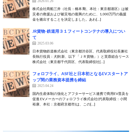
2026.01.26
株式会社商船三井（社長：橋本 剛、本社：東京都港区）は被
災者の救援および被災地の復興のために、1,000万円の義援
金を拠出することを決定しました。あわ[…]
JR貨物-鉄道用３１フィートコンテナの導入につい
て
2025.03.06
日本貨物鉄道株式会社（東京都渋谷区、代表取締役社長兼社
長執行役員：犬飼 新、以下 「ＪＲ貨物」）と芙蓉総合リース
株式会社（東京都千代田区、代表取締役社[…]
フォロフライ、ASF社と日本初となるEVスタートア
ップ間の業務資本提携を締結
2025.04.24
国内生産体制の強化とアフターサービス連携で商用EV普及を
促進 EVメーカーのフォロフライ株式会社(代表取締役：小間
裕康、本社：京都府京都市)は、この[…]