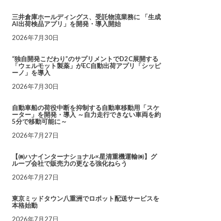
三井倉庫ホールディングス、受託物流業務に 「生成
AI出荷検品アプリ」を開発・導入開始
2026年7月30日
“独自開発こだわり”のサプリメントでD2C展開する
「ウェルモット製薬」がEC自動出荷アプリ「シッピ
ーノ」を導入
2026年7月30日
自動車船の荷役中断を抑制する自動車移動用「スケ
ーター」を開発・導入 ～自力走行できない車両を約
5分で移動可能に～
2026年7月27日
【㈱ハナインターナショナル×星清重機運輸㈱】グ
ループ会社で販売力の更なる強化ねらう
2026年7月27日
東京ミッドタウン八重洲でロボット配送サービスを
本格始動
2026年7月27日