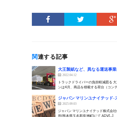
関連する記事
大王製紙など、異なる運送事業
2022.04.12
トラックドライバーの負担軽減図る 
ンは4月、商品を積載する荷台（コンテ
ジャパン マリンユナイテッド-スエ
2025.09.03
ジャパン マリンユナイテッド株式会社(本
所(熊本県玉名郡長洲町)にて ADV[…]