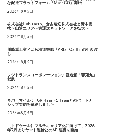
な配送プラットフォーム「MarqGO」開始
2026年8月5日
株式会社Univearth、倉吉運送株式会社と資本提
携〜山陰エリアへ実運送ネットワークを拡大〜
2026年8月5日
川崎重工業／ばら積運搬船「ARISTOS II」の引き渡
し
2026年8月5日
フジトランスコーポレーション／新造船「蓉翔丸」
就航
2026年8月5日
ネバーマイル：TGR Haas F1 Teamとのパートナー
シップ契約を締結しました
2026年8月5日
【トドケール】マルチキャリア化に向けて、2026
年7月よりヤマト運輸とのAPI連携を開始