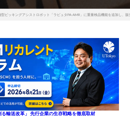
型ピッキングアシストロボット「ラピュタPA-AMR」に重量検品機能を追加し、販
来を創る輸送改革」 先行企業の生存戦略を徹底取材