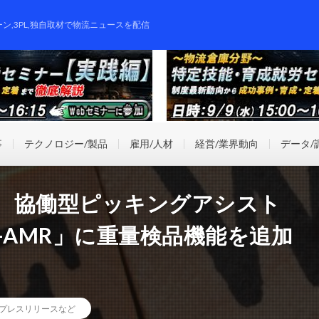
ーン,3PL,独自取材で物流ニュースを配信
事
テクノロジー/製品
雇用/人材
経営/業界動向
データ/
、協働型ピッキングアシスト
-AMR」に重量検品機能を追加
プレスリリースなど