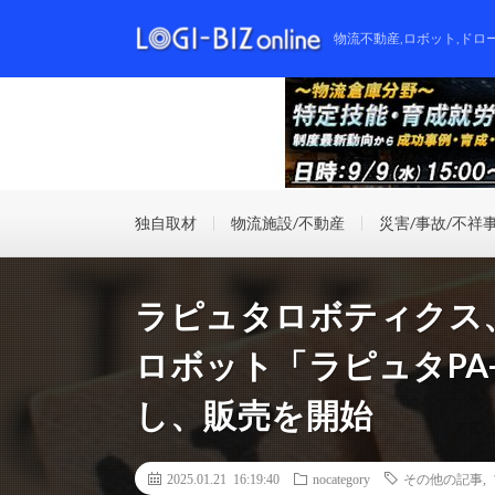
物流不動産,ロボット,ドロ
独自取材
物流施設/不動産
災害/事故/不祥
ラピュタロボティクス
ロボット「ラピュタPA
し、販売を開始
2025.01.21 16:19:40
nocategory
その他の記事
,