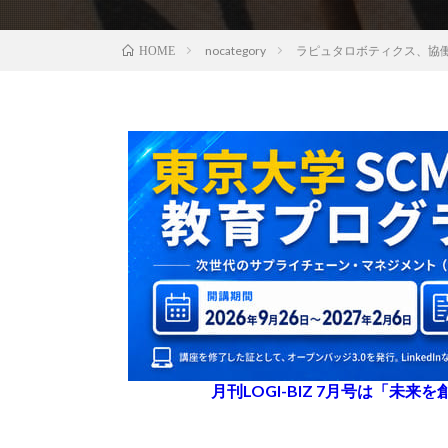
nocategory
ラピュタロボティクス、協働
HOME
月刊LOGI-BIZ 7月号は「未