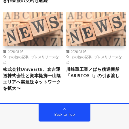
き作業服の支給も継続
2026.08.05
2026.08.05
その他の記事
,
プレスリリースな
その他の記事
,
プレスリリースな
ど
ど
株式会社Univearth、倉吉運
川崎重工業／ばら積運搬船
送株式会社と資本提携〜山陰
「ARISTOS II」の引き渡し
エリアへ実運送ネットワーク
を拡大〜
Back to Top