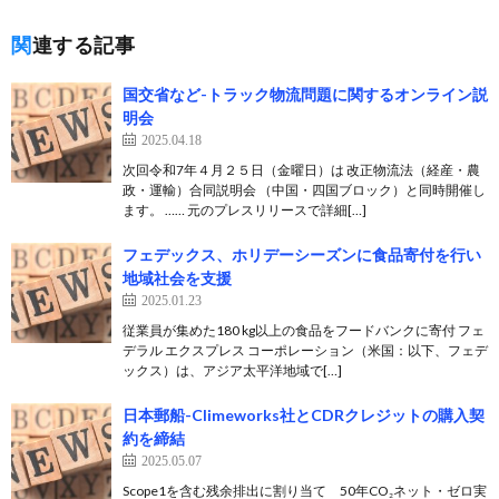
関連する記事
国交省など-トラック物流問題に関するオンライン説
明会
2025.04.18
次回令和7年４月２５日（金曜日）は 改正物流法（経産・農
政・運輸）合同説明会 （中国・四国ブロック）と同時開催し
ます。 …… 元のプレスリリースで詳細[…]
フェデックス、ホリデーシーズンに食品寄付を行い
地域社会を支援
2025.01.23
従業員が集めた180 kg以上の食品をフードバンクに寄付 フェ
デラル エクスプレス コーポレーション（米国：以下、フェデ
ックス）は、アジア太平洋地域で[…]
日本郵船-Climeworks社とCDRクレジットの購入契
約を締結
2025.05.07
Scope1を含む残余排出に割り当て 50年CO₂ネット・ゼロ実