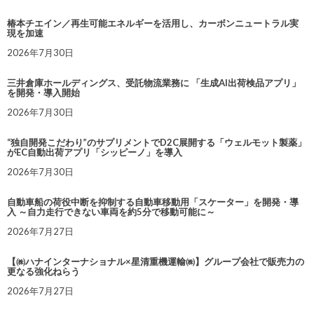
椿本チエイン／再生可能エネルギーを活用し、カーボンニュートラル実
現を加速
2026年7月30日
三井倉庫ホールディングス、受託物流業務に 「生成AI出荷検品アプリ」
を開発・導入開始
2026年7月30日
“独自開発こだわり”のサプリメントでD2C展開する「ウェルモット製薬」
がEC自動出荷アプリ「シッピーノ」を導入
2026年7月30日
自動車船の荷役中断を抑制する自動車移動用「スケーター」を開発・導
入 ～自力走行できない車両を約5分で移動可能に～
2026年7月27日
【㈱ハナインターナショナル×星清重機運輸㈱】グループ会社で販売力の
更なる強化ねらう
2026年7月27日