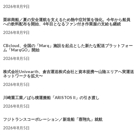
2026年8月9日
栗林商船／夏の安全運航を支えるため熱中症対策を強化。今年から船員
への飲料配布を開始、4年目となるファン付き作業服の支給も継続
2026年8月9日
CBcloud、全国の「Marq」施設を起点とした新たな配送プラットフォー
ム「MarqGO」開始
2026年8月5日
株式会社Univearth、倉吉運送株式会社と資本提携〜山陰エリアへ実運送
ネットワークを拡大〜
2026年8月5日
川崎重工業／ばら積運搬船「ARISTOS II」の引き渡し
2026年8月5日
フジトランスコーポレーション／新造船「蓉翔丸」就航
2026年8月5日