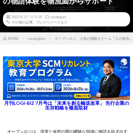
の物語体験を物流面からサポート
2025.01.23 11:51:28
nocategory
その他の記事
,
プレスリリースなど
nocategory
オープンロジ、人気の謎解きゲーム『人の財布』
HOME
月刊LOGI-BIZ 7月号は「未来を創る輸送改革」 先行企業の
生存戦略を徹底取材
オープンロジは、現実と仮想の間の曖昧な領域に物語を紡ぎ出す