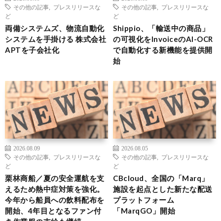
その他の記事
,
プレスリリースな
その他の記事
,
プレスリリースな
ど
ど
両備システムズ、物流自動化
Shippio、「輸送中の商品」
システムを手掛ける 株式会社
の可視化をInvoiceのAI-OCR
APTを子会社化
で自動化する新機能を提供開
始
2026.08.09
2026.08.05
その他の記事
,
プレスリリースな
その他の記事
,
プレスリリースな
ど
ど
栗林商船／夏の安全運航を支
CBcloud、全国の「Marq」
えるため熱中症対策を強化。
施設を起点とした新たな配送
今年から船員への飲料配布を
プラットフォーム
開始、4年目となるファン付
「MarqGO」開始