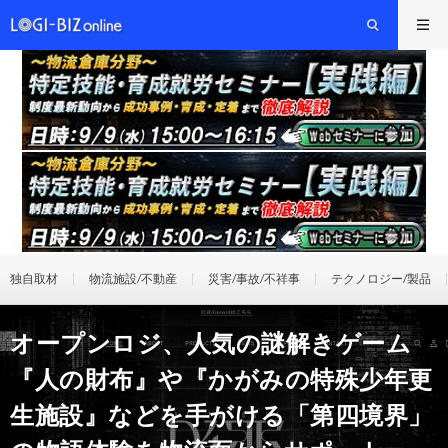
独自取材
物流施設/不動産
災害/事故/不祥事
テクノロジー/製品
オープンロジ、人気の謎解きゲーム
『人の財布』や『かがみの特殊少年更
生施設』などを手がける「第四境界」