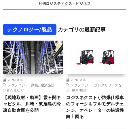
月刊ロジスティクス・ビジネス
テクノロジー/製品
カテゴリの最新記事
2026.08.07
2026.08.07
テクノロジー
,
動画
,
物流施設
,
テクノロジー
,
プレスリリースな
記者会見など
ど
,
動向/展望
【現地取材・動画】霞ヶ関キ
ロジスネクストが防爆仕様車
ャピタル、川崎・東扇島の冷
のフォークをフルモデルチェ
凍自動倉庫を公開
ンジ、オペレーターの快適性
向上図る