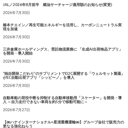
JAL／2026年8月前半 燃油サーチャージ適用額のお知らせ(変更)
2026年7月30日
椿本チエイン／再生可能エネルギーを活用し、カーボンニュートラル実
現を加速
2026年7月30日
三井倉庫ホールディングス、受託物流業務に 「生成AI出荷検品アプリ」
を開発・導入開始
2026年7月30日
“独自開発こだわり”のサプリメントでD2C展開する「ウェルモット製薬」
がEC自動出荷アプリ「シッピーノ」を導入
2026年7月30日
自動車船の荷役中断を抑制する自動車移動用「スケーター」を開発・導
入 ～自力走行できない車両を約5分で移動可能に～
2026年7月27日
【㈱ハナインターナショナル×星清重機運輸㈱】グループ会社で販売力の
更なる強化ねらう