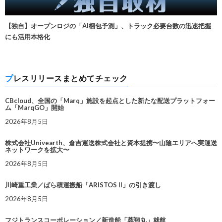
【独自】オープンロジの「AI梱包予測」、トラック必要台数の迅速把握
にも活用本格化
プレスリリースまとめてチェック
CBcloud、全国の「Marq」施設を起点とした新たな配送プラットフォー
ム「MarqGO」開始
2026年8月5日
株式会社Univearth、倉吉運送株式会社と資本提携〜山陰エリアへ実運送
ネットワークを拡大〜
2026年8月5日
川崎重工業／ばら積運搬船「ARISTOS II」の引き渡し
2026年8月5日
フジトランスコーポレーション／新造船「蓉翔丸」就航