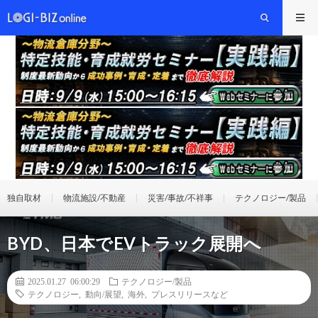
独自取材
物流施設/不動産
災害/事故/不祥事
テクノロジー/製品
BYD、日本でEVトラック展開へ
2025.01.27 06:00:29
テクノロジー/製品
テクノロジー
,
動向/展望
,
海外
,
プレスリリースなど