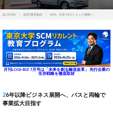
経営/業界動向
BYD、日本でEVトラック展開へ
HOME
月刊LOGI-BIZ 7月号は「未来を創る輸送改革」 先行企業の
生存戦略を徹底取材
26年以降ビジネス展開へ、バスと両輪で
事業拡大目指す