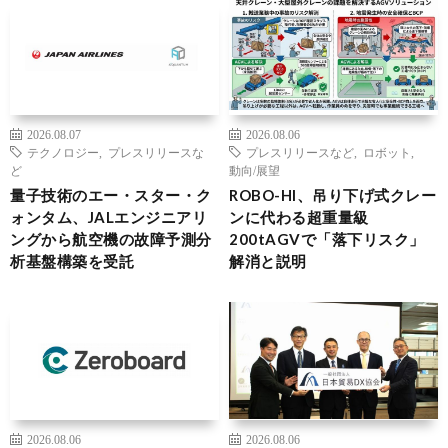
2026.08.07
2026.08.06
テクノロジー
,
プレスリリースな
プレスリリースなど
,
ロボット
,
ど
動向/展望
量子技術のエー・スター・ク
ROBO-HI、吊り下げ式クレー
ォンタム、JALエンジニアリ
ンに代わる超重量級
ングから航空機の故障予測分
200tAGVで「落下リスク」
析基盤構築を受託
解消と説明
2026.08.06
2026.08.06