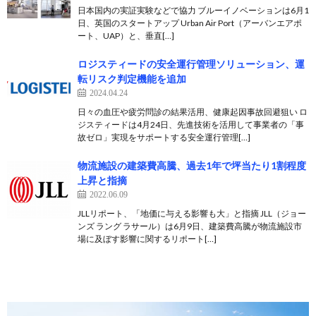
日本国内の実証実験などで協力 ブルーイノベーションは6月1
日、英国のスタートアップ Urban Air Port（アーバンエアポ
ート、UAP）と、垂直[…]
ロジスティードの安全運行管理ソリューション、運
転リスク判定機能を追加
2024.04.24
日々の血圧や疲労問診の結果活用、健康起因事故回避狙い ロ
ジスティードは4月24日、先進技術を活用して事業者の「事
故ゼロ」実現をサポートする安全運行管理[…]
物流施設の建築費高騰、過去1年で坪当たり1割程度
上昇と指摘
2022.06.09
JLLリポート、「地価に与える影響も大」と指摘 JLL（ジョー
ンズ ラング ラサール）は6月9日、建築費高騰が物流施設市
場に及ぼす影響に関するリポート[…]