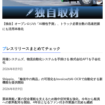
【独自】オープンロジの「AI梱包予測」、トラック必要台数の迅速把握
にも活用本格化
プレスリリースまとめてチェック
両備システムズ、物流自動化システムを手掛ける 株式会社APTを子会社
化
2026年8月9日
Shippio、「輸送中の商品」の可視化をInvoiceのAI-OCRで自動化する新
機能を提供開始
2026年8月9日
栗林商船／夏の安全運航を支えるため熱中症対策を強化。今年から船員
への飲料配布を開始、4年目となるファン付き作業服の支給も継続