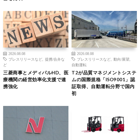
2026.08.08
2026.08.08
プレスリリースなど
,
提携/合弁な
プレスリリースなど
,
動向/展望
,
ど
自動運転
三菱商事とメディパルHD、医
T2が品質マネジメントシステ
療機関の経営効率化支援で連
ムの国際規格「ISO9001」認
携強化
証取得、自動運転分野で国内
初