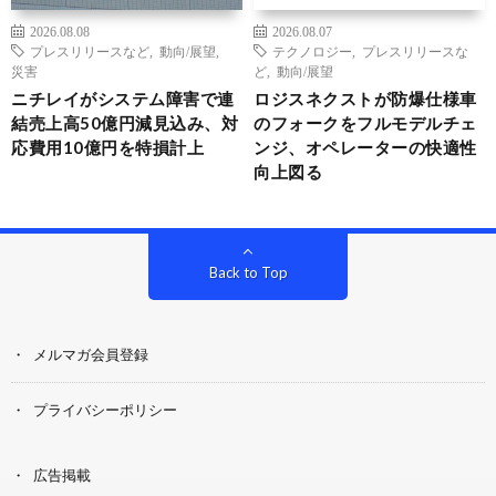
2026.08.08
2026.08.07
プレスリリースなど
,
動向/展望
,
テクノロジー
,
プレスリリースな
災害
ど
,
動向/展望
ニチレイがシステム障害で連
ロジスネクストが防爆仕様車
結売上高50億円減見込み、対
のフォークをフルモデルチェ
応費用10億円を特損計上
ンジ、オペレーターの快適性
向上図る
Back to Top
メルマガ会員登録
プライバシーポリシー
広告掲載