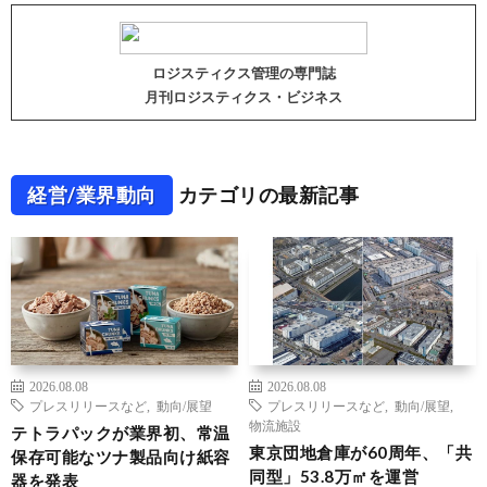
ロジスティクス管理の専門誌
月刊ロジスティクス・ビジネス
経営/業界動向
カテゴリの最新記事
2026.08.08
2026.08.08
プレスリリースなど
,
動向/展望
プレスリリースなど
,
動向/展望
,
物流施設
テトラパックが業界初、常温
東京団地倉庫が60周年、「共
保存可能なツナ製品向け紙容
同型」53.8万㎡を運営
器を発表