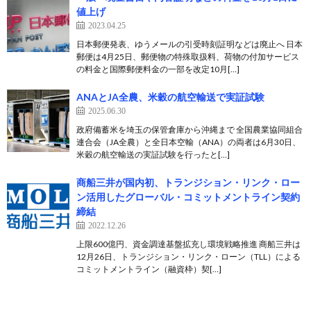
値上げ
2023.04.25
日本郵便発表、ゆうメールの引受時刻証明などは廃止へ 日本
郵便は4月25日、郵便物の特殊取扱料、荷物の付加サービス
の料金と国際郵便料金の一部を改定10月[…]
ANAとJA全農、米穀の航空輸送で実証試験
2025.06.30
政府備蓄米を埼玉の保管倉庫から沖縄まで 全国農業協同組合
連合会（JA全農）と全日本空輸（ANA）の両者は6月30日、
米穀の航空輸送の実証試験を行ったと[…]
商船三井が国内初、トランジション・リンク・ロー
ン活用したグローバル・コミットメントライン契約
締結
2022.12.26
上限600億円、資金調達基盤拡充し環境戦略推進 商船三井は
12月26日、トランジション・リンク・ローン（TLL）による
コミットメントライン（融資枠）契[…]