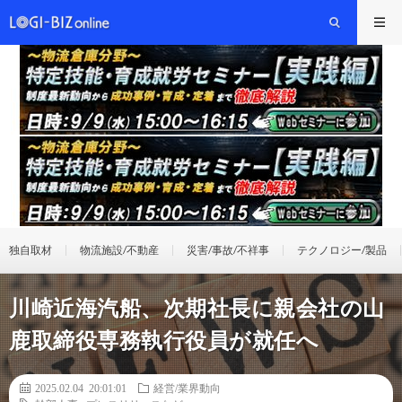
独自取材
物流施設/不動産
災害/事故/不祥事
テクノロジー/製品
川崎近海汽船、次期社長に親会社の山
鹿取締役専務執行役員が就任へ
2025.02.04 20:01:01
経営/業界動向