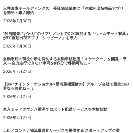
三井倉庫ホールディングス、受託物流業務に 「生成AI出荷検品アプリ」
を開発・導入開始
2026年7月30日
“独自開発こだわり”のサプリメントでD2C展開する「ウェルモット製薬」
がEC自動出荷アプリ「シッピーノ」を導入
2026年7月30日
自動車船の荷役中断を抑制する自動車移動用「スケーター」を開発・導
入 ～自力走行できない車両を約5分で移動可能に～
2026年7月27日
【㈱ハナインターナショナル×星清重機運輸㈱】グループ会社で販売力の
更なる強化ねらう
2026年7月27日
東京ミッドタウン八重洲でロボット配送サービスを本格始動
2026年7月27日
上組／コンテナ物流最適化サービスを提供する スタートアップ企業