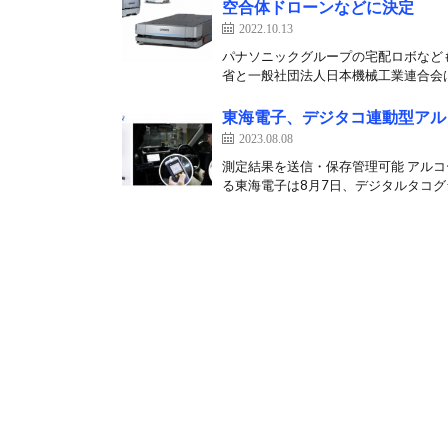
空合体ドローンなどに決定
2022.10.13
パナソニックグループの宅配ロボなど
省と一般社団法人日本機械工業連合会は1
東海電子、デジタコ連動型アル
2023.08.08
測定結果を送信・保存管理可能 アルコ
る東海電子は8月7日、デジタルタコグラ