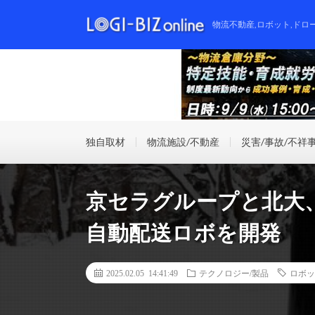
物流不動産,ロボット,ドロ
独自取材
物流施設/不動産
災害/事故/不祥
京セラグループと北大
自動配送ロボを開発
2025.02.05 14:41:49
テクノロジー/製品
ロボッ