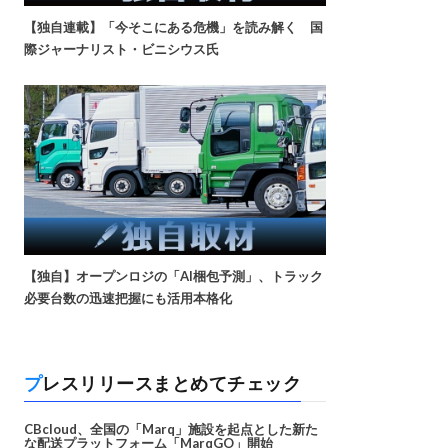
【独自連載】「今そこにある危機」を読み解く 国
際ジャーナリスト・ビニシウス氏
【独自】オープンロジの「AI梱包予測」、トラック
必要台数の迅速把握にも活用本格化
プレスリリースまとめてチェック
CBcloud、全国の「Marq」施設を起点とした新た
な配送プラットフォーム「MarqGO」開始