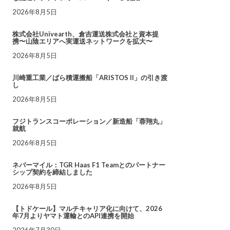
2026年8月5日
株式会社Univearth、倉吉運送株式会社と資本提
携〜山陰エリアへ実運送ネットワークを拡大〜
2026年8月5日
川崎重工業／ばら積運搬船「ARISTOS II」の引き渡
し
2026年8月5日
フジトランスコーポレーション／新造船「蓉翔丸」
就航
2026年8月5日
ネバーマイル：TGR Haas F1 Teamとのパートナー
シップ契約を締結しました
2026年8月5日
【トドケール】マルチキャリア化に向けて、2026
年7月よりヤマト運輸とのAPI連携を開始
2026年7月30日