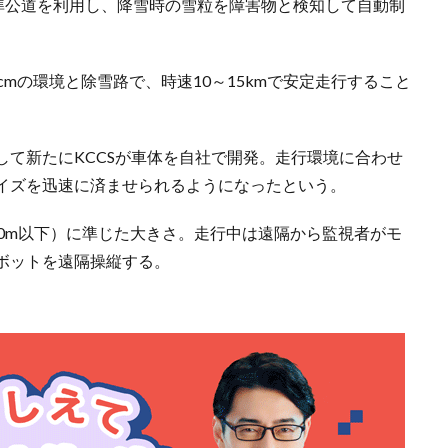
の準公道を利用し、降雪時の雪粒を障害物と検知して自動制
。
mの環境と除雪路で、時速10～15kmで安定走行すること
て新たにKCCSが車体を自社で開発。走行環境に合わせ
イズを迅速に済ませられるようになったという。
さ2.0m以下）に準じた大きさ。走行中は遠隔から監視者がモ
ボットを遠隔操縦する。