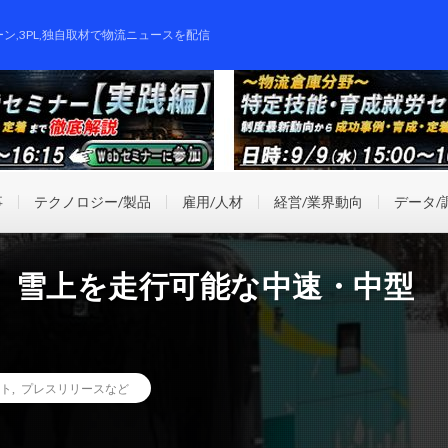
ーン,3PL,独自取材で物流ニュースを配信
事
テクノロジー/製品
雇用/人材
経営/業界動向
データ/
、雪上を走行可能な中速・中型
ト
,
プレスリリースなど