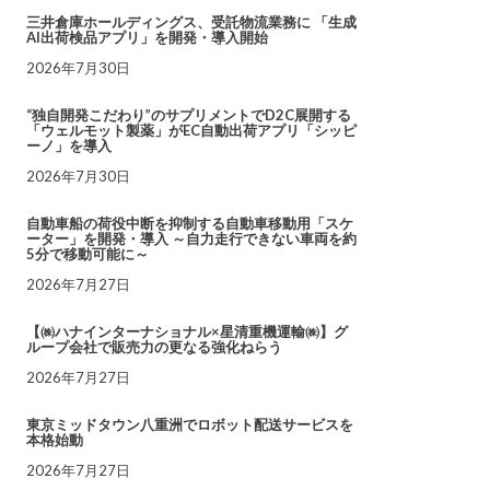
三井倉庫ホールディングス、受託物流業務に 「生成
AI出荷検品アプリ」を開発・導入開始
2026年7月30日
“独自開発こだわり”のサプリメントでD2C展開する
「ウェルモット製薬」がEC自動出荷アプリ「シッピ
ーノ」を導入
2026年7月30日
自動車船の荷役中断を抑制する自動車移動用「スケ
ーター」を開発・導入 ～自力走行できない車両を約
5分で移動可能に～
2026年7月27日
【㈱ハナインターナショナル×星清重機運輸㈱】グ
ループ会社で販売力の更なる強化ねらう
2026年7月27日
東京ミッドタウン八重洲でロボット配送サービスを
本格始動
2026年7月27日