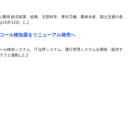
も獲得 経済産業、総務、文部科学、厚生労働、農林水産、国土交通の各
0月12日、[…]
コール検知器をリニューアル発売へ
ール検知システム、IT点呼システム、運行管理システムを開発・販売す
フと連動し[…]