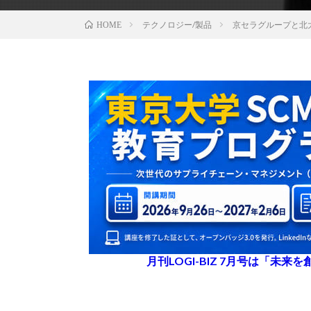
テクノロジー/製品
京セラグループと北
HOME
月刊LOGI-BIZ 7月号は「未