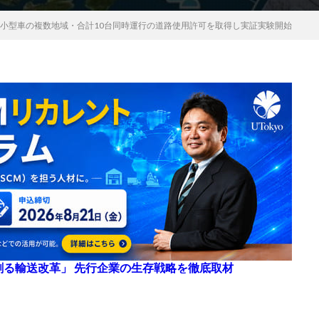
型小型車の複数地域・合計10台同時運行の道路使用許可を取得し実証実験開始
来を創る輸送改革」 先行企業の生存戦略を徹底取材