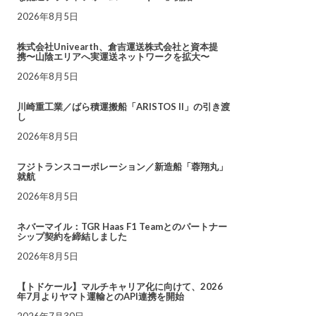
2026年8月5日
株式会社Univearth、倉吉運送株式会社と資本提
携〜山陰エリアへ実運送ネットワークを拡大〜
2026年8月5日
川崎重工業／ばら積運搬船「ARISTOS II」の引き渡
し
2026年8月5日
フジトランスコーポレーション／新造船「蓉翔丸」
就航
2026年8月5日
ネバーマイル：TGR Haas F1 Teamとのパートナー
シップ契約を締結しました
2026年8月5日
【トドケール】マルチキャリア化に向けて、2026
年7月よりヤマト運輸とのAPI連携を開始
2026年7月30日