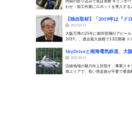
内箱の折り込みで実証実験 キリンホー
わせ・加工作業にロボットを導入すると発
【独自取材】「2019年は『ド
2019.03.11
大阪万博の25年に都市部飛行アピール
2019」、過去最大規模で13日開幕 ドロ
SkyDriveと南海電気鉄道
2022.04.15
沿線地域の魅力向上目指す、事業スキーム
両エリアで、長い滑走路が不要で垂直離