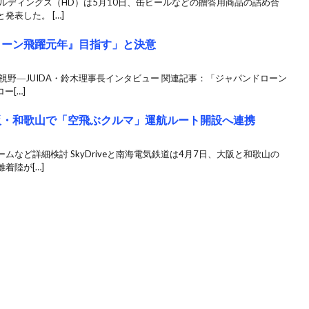
ルディングス（HD）は5月10日、缶ビールなどの贈答用商品の詰め合
表した。 […]
ローン飛躍元年』目指す」と決意
視野―JUIDA・鈴木理事長インタビュー 関連記事：「ジャパンドローン
ー[…]
、大阪・和歌山で「空飛ぶクルマ」運航ルート開設へ連携
など詳細検討 SkyDriveと南海電気鉄道は4月7日、大阪と和歌山の
着陸が[…]