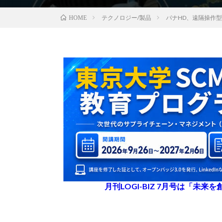
テクノロジー/製品
パナHD、遠隔操作
HOME
月刊LOGI-BIZ 7月号は「未