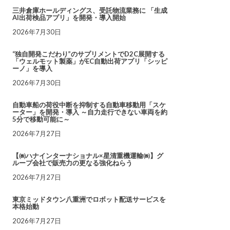
三井倉庫ホールディングス、受託物流業務に 「生成
AI出荷検品アプリ」を開発・導入開始
2026年7月30日
“独自開発こだわり”のサプリメントでD2C展開する
「ウェルモット製薬」がEC自動出荷アプリ「シッピ
ーノ」を導入
2026年7月30日
自動車船の荷役中断を抑制する自動車移動用「スケ
ーター」を開発・導入 ～自力走行できない車両を約
5分で移動可能に～
2026年7月27日
【㈱ハナインターナショナル×星清重機運輸㈱】グ
ループ会社で販売力の更なる強化ねらう
2026年7月27日
東京ミッドタウン八重洲でロボット配送サービスを
本格始動
2026年7月27日