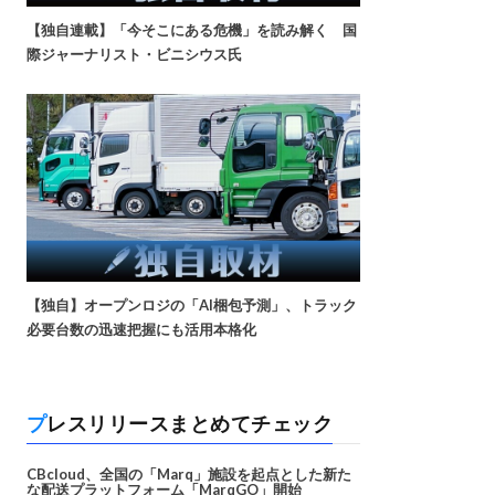
【独自連載】「今そこにある危機」を読み解く 国
際ジャーナリスト・ビニシウス氏
【独自】オープンロジの「AI梱包予測」、トラック
必要台数の迅速把握にも活用本格化
プレスリリースまとめてチェック
CBcloud、全国の「Marq」施設を起点とした新た
な配送プラットフォーム「MarqGO」開始