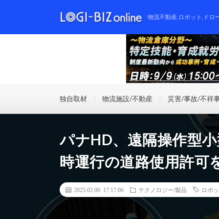
物流不動産,ロボット,ドロ
独自取材
物流施設/不動産
災害/事故/不祥
パナHD、遠隔操作型小
時運行の道路使用許可
2025.02.06 17:17:06
テクノロジー/製品
ロボッ