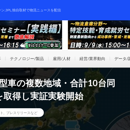
ーン,3PL,独自取材で物流ニュースを配信
事
テクノロジー/製品
雇用/人材
経営/業界動向
データ/
型車の複数地域・合計10台同
を取得し実証実験開始
ト
,
プレスリリースなど