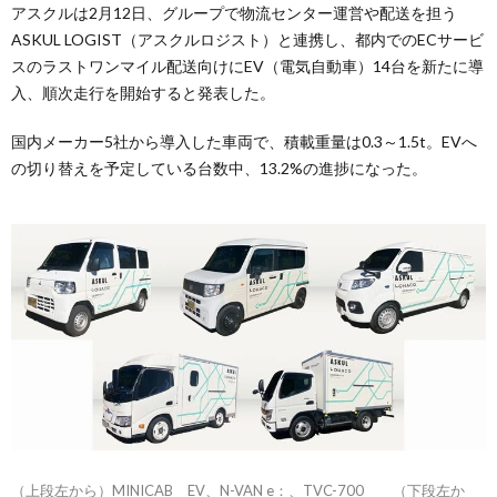
アスクルは2月12日、グループで物流センター運営や配送を担う
ASKUL LOGIST（アスクルロジスト）と連携し、都内でのECサービ
スのラストワンマイル配送向けにEV（電気自動車）14台を新たに導
入、順次走行を開始すると発表した。
国内メーカー5社から導入した車両で、積載重量は0.3～1.5t。EVへ
の切り替えを予定している台数中、13.2%の進捗になった。
（上段左から）MINICAB EV、N-VAN e：、TVC-700 （下段左か