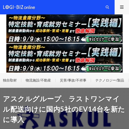
独自取材
物流施設/不動産
災害/事故/不祥事
テクノロジー/製品
アスクルグループ、ラストワンマイ
ル配送向けに国内5社のEV14台を新た
に導入