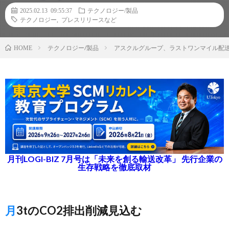
2025.02.13 09:55:37
テクノロジー/製品
テクノロジー
,
プレスリリースなど
テクノロジー/製品
アスクルグループ、ラストワンマイル配送
HOME
月刊LOGI-BIZ 7月号は「未来を創る輸送改革」 先行企業の
生存戦略を徹底取材
月3tのCO2排出削減見込む