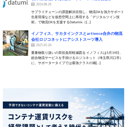
2024.08.26
サプライチェーンの課題解決目指し、物流DXを強力サポート
生産現場などを仮想空間上に再現する「デジタルツイン技
術」で物流DXを支援するDatumix（[…]
イノフィス、サカタインクスとartience合弁の物流
会社ロジコネットにアシストスーツ導入
2025.05.20
重量物取り扱いの荷役負荷軽減図る イノフィスは5月19日、
総合物流サービスを手掛けるロジコネット（埼玉県川口市）
に、サポータータイプでは最強クラスの補[…]