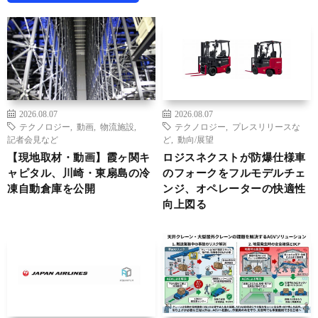
2026.08.07
2026.08.07
テクノロジー
,
動画
,
物流施設
,
テクノロジー
,
プレスリリースな
記者会見など
ど
,
動向/展望
【現地取材・動画】霞ヶ関キ
ロジスネクストが防爆仕様車
ャピタル、川崎・東扇島の冷
のフォークをフルモデルチェ
凍自動倉庫を公開
ンジ、オペレーターの快適性
向上図る