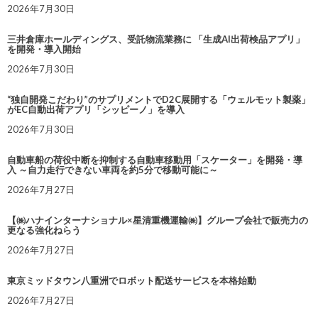
2026年7月30日
三井倉庫ホールディングス、受託物流業務に 「生成AI出荷検品アプリ」
を開発・導入開始
2026年7月30日
“独自開発こだわり”のサプリメントでD2C展開する「ウェルモット製薬」
がEC自動出荷アプリ「シッピーノ」を導入
2026年7月30日
自動車船の荷役中断を抑制する自動車移動用「スケーター」を開発・導
入 ～自力走行できない車両を約5分で移動可能に～
2026年7月27日
【㈱ハナインターナショナル×星清重機運輸㈱】グループ会社で販売力の
更なる強化ねらう
2026年7月27日
東京ミッドタウン八重洲でロボット配送サービスを本格始動
2026年7月27日