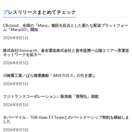
プレスリリースまとめてチェック
CBcloud、全国の「Marq」施設を起点とした新たな配送プラットフォー
ム「MarqGO」開始
2026年8月5日
株式会社Univearth、倉吉運送株式会社と資本提携〜山陰エリアへ実運送
ネットワークを拡大〜
2026年8月5日
川崎重工業／ばら積運搬船「ARISTOS II」の引き渡し
2026年8月5日
フジトランスコーポレーション／新造船「蓉翔丸」就航
2026年8月5日
ネバーマイル：TGR Haas F1 Teamとのパートナーシップ契約を締結しま
した
2026年8月5日