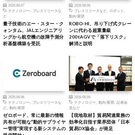
2026.08.07
2026.08.06
テクノロジー
,
プレスリリースな
プレスリリースなど
,
ロボット
,
ど
動向/展望
量子技術のエー・スター・ク
ROBO-HI、吊り下げ式クレー
ォンタム、JALエンジニアリ
ンに代わる超重量級
ングから航空機の故障予測分
200tAGVで「落下リスク」
析基盤構築を受託
解消と説明
2026.08.06
2026.08.06
テクノロジー
,
プレスリリースな
テクノロジー
,
動向/展望
,
記者会
ど
,
動向/展望
見など
ゼロボード、常に最新の情報
【現地取材】貿易関連業務の
共有が可能な“動的サプライヤ
効率化目指す業界団体「日本
ー管理”実現する新システムの
貿易DX協会」が発足