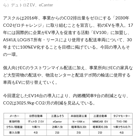
ら）デュトロZ EV、eCanter
アスクルは2016年、事業からのCO2排出量をゼロにする「2030年
CO2ゼロチャレンジ」に取り組むことを宣言し、初のEVを導入。17
年には国際的に企業がEV導入を促進する活動「EV100」に加盟し、
ASKUL LOGIST所有・リースにより使用する配送車両について、30
年までに100%EV化することを目標に掲げている。今回の導入もそ
の一環。
個人向けECのラストワンマイル配送に加え、事業所向けECの家具な
ど大型荷物の配送や、物流センターと配送デポ間の輸送に使用する
車両もEVに切り替えていく。
今回選定したEV14台の導入により、内燃機関車9台の削減となり、
CO2は3025.9kg-CO2/月の削減を見込んでいる。