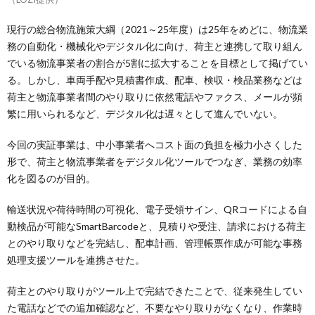
現行の総合物流施策大綱（2021～25年度）は25年をめどに、物流業
務の自動化・機械化やデジタル化に向け、荷主と連携して取り組ん
でいる物流事業者の割合が5割に拡大することを目標として掲げてい
る。しかし、車両手配や見積書作成、配車、検収・検品業務などは
荷主と物流事業者間のやり取りに依然電話やファクス、メールが頻
繁に用いられるなど、デジタル化は遅々として進んでいない。
今回の実証事業は、中小事業者へコスト面の負担を極力小さくした
形で、荷主と物流事業者をデジタル化ツールでつなぎ、業務の効率
化を図るのが目的。
輸送状況や荷待時間の可視化、電子受領サイン、QRコードによる自
動検品が可能なSmartBarcodeと、見積りや受注、請求における荷主
とのやり取りなどを完結し、配車計画、管理帳票作成が可能な事務
処理支援ツールを連携させた。
荷主とのやり取りがツール上で完結できたことで、従来発生してい
た電話などでの追加確認など、不要なやり取りがなくなり、作業時