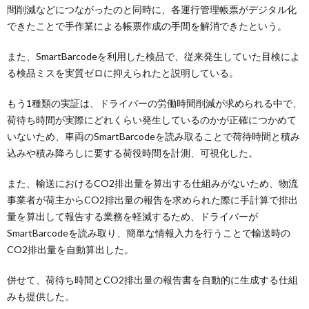
間削減などにつながったのと同時に、各運行管理帳票がデジタル化
できたことで手作業による帳票作成の手間を解消できたという。
また、SmartBarcodeを利用した検品で、従来発生していた目検によ
る検品ミスを実質ゼロに抑えられたと説明している。
もう1種類の実証は、ドライバーの労働時間削減が求められる中で、
荷待ち時間が実際にどれくらい発生しているのかが正確につかめて
いないため、車両のSmartBarcodeを読み取ることで荷待時間と積み
込みや積み降ろしに要する荷役時間を計測、可視化した。
また、輸送におけるCO2排出量を算出する仕組みがないため、物流
事業者が荷主からCO2排出量の報告を求められた際に手計算で排出
量を算出して報告する業務を軽減するため、ドライバーが
SmartBarcodeを読み取り、簡単な情報入力を行うことで輸送時の
CO2排出量を自動算出した。
併せて、荷待ち時間とCO2排出量の報告書を自動的に生成する仕組
みも提供した。