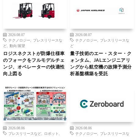
2026.08.07
2026.08.07
テクノロジー
,
プレスリリースな
テクノロジー
,
プレスリリースな
ど
,
動向/展望
ど
ロジスネクストが防爆仕様車
量子技術のエー・スター・ク
のフォークをフルモデルチェ
ォンタム、JALエンジニアリ
ンジ、オペレーターの快適性
ングから航空機の故障予測分
向上図る
析基盤構築を受託
2026.08.06
2026.08.06
プレスリリースなど
,
ロボット
,
テクノロジー
,
プレスリリースな