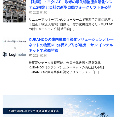
【動画】トヨタL&F、欧米の最先端物流自動化シス
テム2種類と自社の新型自動フォークリフトを公開
2021.04.05
リニューアルオープンのショールームで実演予定 前の記事：
【動画】物流現場向け自動化・省力化機器集めたトヨタL&F
の新ショールーム公開 豊田自[…]
KURANDOの庫内業務可視化ソリューションとシー
ネットの物流KPI分析アプリが連携、 サン インテル
ネットで稼働開始
2024.09.04
粒度高いデータ取得可能、作業全体改善へ基盤強化
KURANDO（クランド）とシーネットの両社は9月4日、
KURANDOの庫内業務可視化ソリューション「[…]