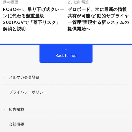
動向/展望
ど
,
動向/展望
ROBO-HI、吊り下げ式クレー
ゼロボード、常に最新の情報
ンに代わる超重量級
共有が可能な“動的サプライヤ
200tAGVで「落下リスク」
ー管理”実現する新システムの
解消と説明
提供開始へ
Back to Top
メルマガ会員登録
プライバシーポリシー
広告掲載
会社概要