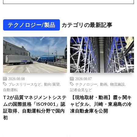
テクノロジー/製品
カテゴリの最新記事
2026.08.08
2026.08.07
プレスリリースなど
,
動向/展望
,
テクノロジー
,
動画
,
物流施設
,
自動運転
記者会見など
T2が品質マネジメントシステ
【現地取材・動画】霞ヶ関キ
ムの国際規格「ISO9001」認
ャピタル、川崎・東扇島の冷
証取得、自動運転分野で国内
凍自動倉庫を公開
初