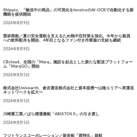
Shippio、「輸送中の商品」の可視化をInvoiceのAI-OCRで自動化する新
機能を提供開始
2026年8月9日
栗林商船／夏の安全運航を支えるため熱中症対策を強化。今年から船員
への飲料配布を開始、4年目となるファン付き作業服の支給も継続
2026年8月9日
CBcloud、全国の「Marq」施設を起点とした新たな配送プラットフォー
ム「MarqGO」開始
2026年8月5日
株式会社Univearth、倉吉運送株式会社と資本提携〜山陰エリアへ実運送
ネットワークを拡大〜
2026年8月5日
川崎重工業／ばら積運搬船「ARISTOS II」の引き渡し
2026年8月5日
フジトランスコーポレーション／新造船「蓉翔丸」就航