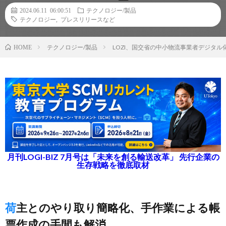
2024.06.11 06:00:51
テクノロジー/製品
テクノロジー
,
プレスリリースなど
テクノロジー/製品
LOZI、国交省の中小物流事業者デジタ
HOME
月刊LOGI-BIZ 7月号は「未来を創る輸送改革」 先行企業の
生存戦略を徹底取材
荷主とのやり取り簡略化、手作業による帳
票作成の手間も解消