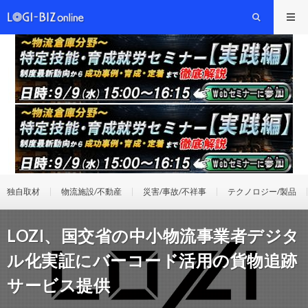
独自取材
物流施設/不動産
災害/事故/不祥事
テクノロジー/製品
LOZI、国交省の中小物流事業者デジタ
ル化実証にバーコード活用の貨物追跡
サービス提供