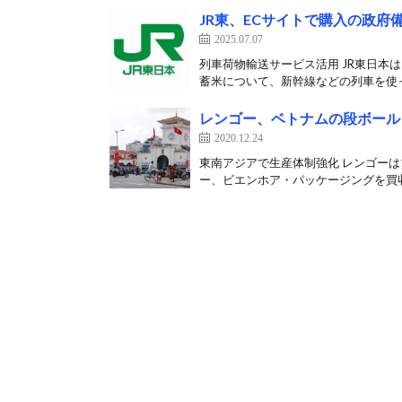
JR東、ECサイトで購入の政
2025.07.07
列車荷物輸送サービス活用 JR東日本は7
蓄米について、新幹線などの列車を使っ
レンゴー、ベトナムの段ボール
2020.12.24
東南アジアで生産体制強化 レンゴーは
ー、ビエンホア・パッケージングを買収