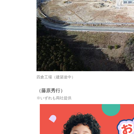
四倉工場（建築途中）
（藤原秀行）
※いずれも両社提供