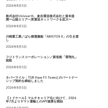
2026年8月5日
株式会社Univearth、倉吉運送株式会社と資本提
携〜山陰エリアへ実運送ネットワークを拡大〜
2026年8月5日
川崎重工業／ばら積運搬船「ARISTOS II」の引き渡
し
2026年8月5日
フジトランスコーポレーション／新造船「蓉翔丸」
就航
2026年8月5日
ネバーマイル：TGR Haas F1 Teamとのパートナー
シップ契約を締結しました
2026年8月5日
【トドケール】マルチキャリア化に向けて、2026
年7月よりヤマト運輸とのAPI連携を開始
2026年7月30日