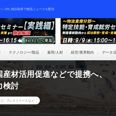
ーン,3PL,独自取材で物流ニュースを配信
事
テクノロジー/製品
雇用/人材
経営/業界動向
データ/
国産材活用促進などで提携へ、
力検討
など
,
プレスリリースなど