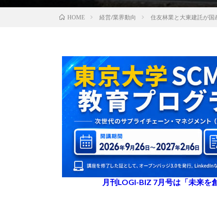
経営/業界動向
住友林業と大東建託が国
HOME
月刊LOGI-BIZ 7月号は「未