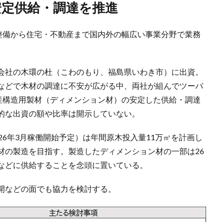
安定供給・調達を推進
林整備から住宅・不動産まで国内外の幅広い事業分野で業務
。
会社の木環の杜（こわのもり、福島県いわき市）に出資。
などで木材の調達に不安が広がる中、両社が組んでツーバ
国産構造用製材（ディメンション材）の安定した供給・調達
的な出資の額や比率は開示していない。
26年3月稼働開始予定）は年間原木投入量11万㎥を計画し
材の製造を目指す。製造したディメンション材の一部は26
などに供給することを念頭に置いている。
開などの面でも協力を検討する。