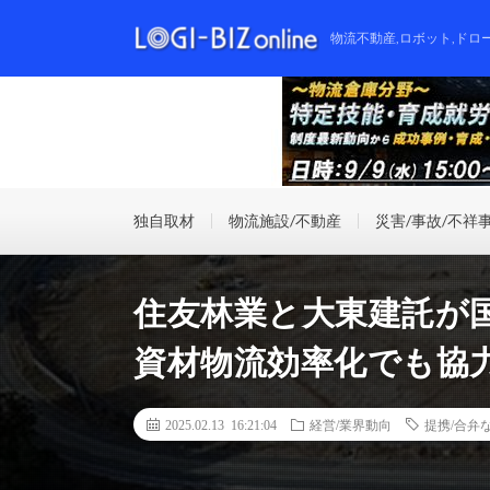
物流不動産,ロボット,ドロ
独自取材
物流施設/不動産
災害/事故/不祥
住友林業と大東建託が
資材物流効率化でも協
2025.02.13 16:21:04
経営/業界動向
提携/合弁