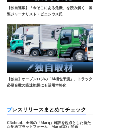
【独自連載】「今そこにある危機」を読み解く 国
際ジャーナリスト・ビニシウス氏
【独自】オープンロジの「AI梱包予測」、トラック
必要台数の迅速把握にも活用本格化
プレスリリースまとめてチェック
CBcloud、全国の「Marq」施設を起点とした新た
な配送プラットフォーム「MarqGO」開始