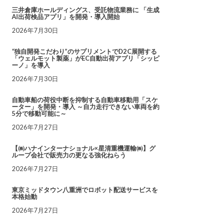
三井倉庫ホールディングス、受託物流業務に 「生成
AI出荷検品アプリ」を開発・導入開始
2026年7月30日
“独自開発こだわり”のサプリメントでD2C展開する
「ウェルモット製薬」がEC自動出荷アプリ「シッピ
ーノ」を導入
2026年7月30日
自動車船の荷役中断を抑制する自動車移動用「スケ
ーター」を開発・導入 ～自力走行できない車両を約
5分で移動可能に～
2026年7月27日
【㈱ハナインターナショナル×星清重機運輸㈱】グ
ループ会社で販売力の更なる強化ねらう
2026年7月27日
東京ミッドタウン八重洲でロボット配送サービスを
本格始動
2026年7月27日