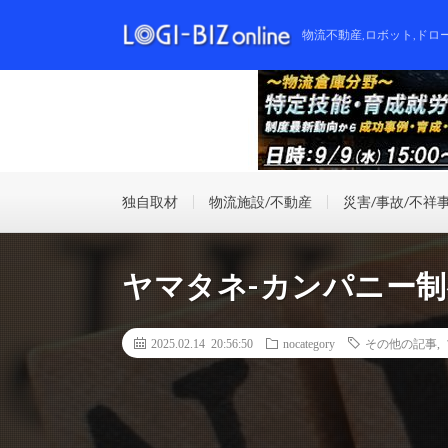
物流不動産,ロボット,ドロ
独自取材
物流施設/不動産
災害/事故/不祥
ヤマタネ-カンパニー
2025.02.14 20:56:50
nocategory
その他の記事
,