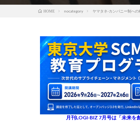
nocategory
ヤマタネ-カンパニー制への
HOME
月刊LOGI-BIZ 7月号は「未