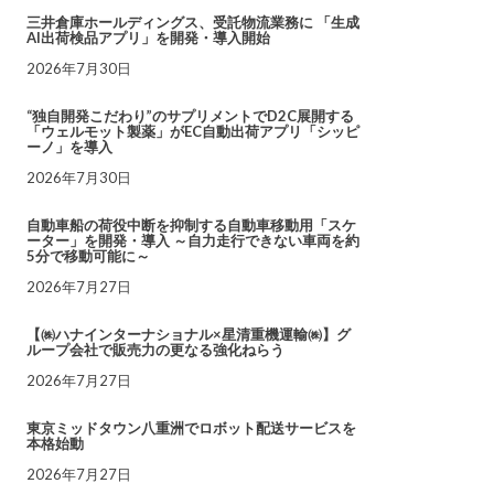
三井倉庫ホールディングス、受託物流業務に 「生成
AI出荷検品アプリ」を開発・導入開始
2026年7月30日
“独自開発こだわり”のサプリメントでD2C展開する
「ウェルモット製薬」がEC自動出荷アプリ「シッピ
ーノ」を導入
2026年7月30日
自動車船の荷役中断を抑制する自動車移動用「スケ
ーター」を開発・導入 ～自力走行できない車両を約
5分で移動可能に～
2026年7月27日
【㈱ハナインターナショナル×星清重機運輸㈱】グ
ループ会社で販売力の更なる強化ねらう
2026年7月27日
東京ミッドタウン八重洲でロボット配送サービスを
本格始動
2026年7月27日