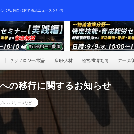
ーン,3PL,独自取材で物流ニュースを配信
事
テクノロジー/製品
雇用/人材
経営/業界動向
データ/
制への移行に関するお知らせ
プレスリリースなど