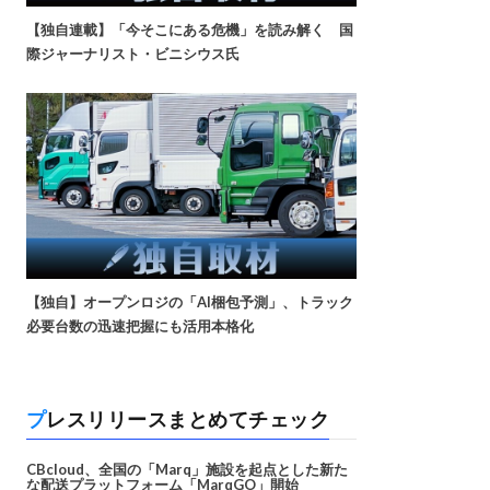
【独自連載】「今そこにある危機」を読み解く 国
際ジャーナリスト・ビニシウス氏
【独自】オープンロジの「AI梱包予測」、トラック
必要台数の迅速把握にも活用本格化
プレスリリースまとめてチェック
CBcloud、全国の「Marq」施設を起点とした新た
な配送プラットフォーム「MarqGO」開始