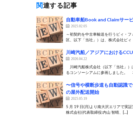
関連する記事
自動車船Book and Claimサ
2025.02.05
～初契約を中古車輸送を行うビィ・フ
区、以下「当社」）は、株式会社ビィ・
川崎汽船／アジアにおけるCC
2026.04.22
川崎汽船株式会社（以下「当社」）は
るコンソーシアムに参画しました。 本
〜信号や横断歩道も自動認識で
の屋外配送開始
2025.05.19
5 月 19 日(月)より南大沢エリアで
株式会社(代表取締役:内山 智晴、[…]