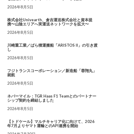
2026年8月5日
株式会社Univearth、倉吉運送株式会社と資本提
携〜山陰エリアへ実運送ネットワークを拡大〜
2026年8月5日
川崎重工業／ばら積運搬船「ARISTOS II」の引き渡
し
2026年8月5日
フジトランスコーポレーション／新造船「蓉翔丸」
就航
2026年8月5日
ネバーマイル：TGR Haas F1 Teamとのパートナー
シップ契約を締結しました
2026年8月5日
【トドケール】マルチキャリア化に向けて、2026
年7月よりヤマト運輸とのAPI連携を開始
2026年7月30日