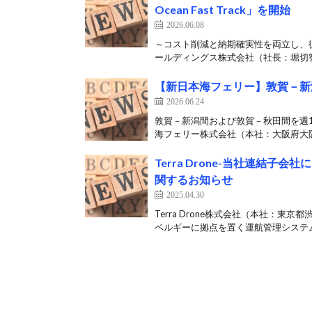
Ocean Fast Track」を開始
2026.06.08
～コスト削減と納期確実性を両立し、従来
ールディングス株式会社（社長：堀切智
【新日本海フェリー】敦賀－新
2026.06.24
敦賀－新潟間および敦賀－秋田間を週
海フェリー株式会社（本社：大阪府大阪
Terra Drone-当社連結子会社に
関するお知らせ
2025.04.30
Terra Drone株式会社（本社：
ベルギーに拠点を置く運航管理システム（