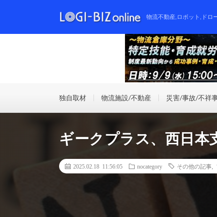
物流不動産,ロボット,ドロ
独自取材
物流施設/不動産
災害/事故/不祥
ギークプラス、西日本
2025.02.18 11:56:05
nocategory
その他の記事
,