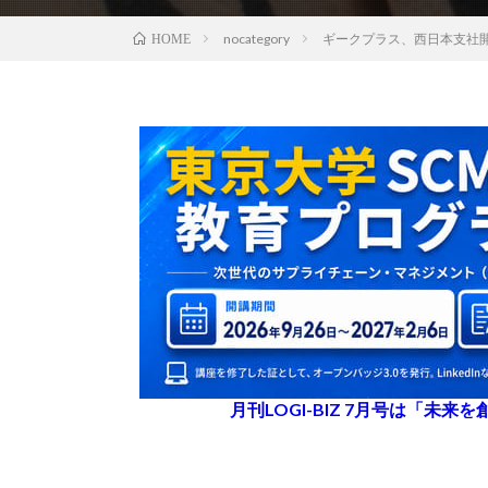
nocategory
ギークプラス、西日本支社
HOME
月刊LOGI-BIZ 7月号は「未