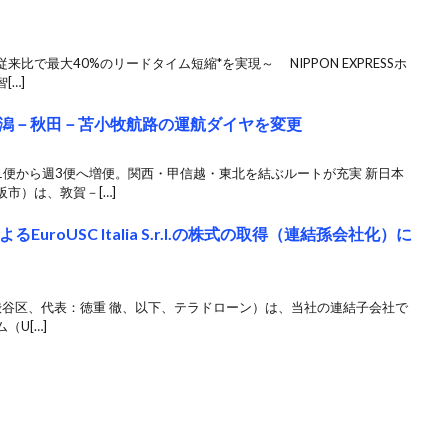
比で最大40%のリードタイム短縮*を実現～ NIPPON EXPRESSホ
[…]
潟－秋田－苫小牧航路の運航ダイヤを変更
1便から週3便へ増便。関西・甲信越・東北を結ぶルートが充実 新日本
市）は、敦賀－[…]
よるEuroUSC Italia S.r.l.の株式の取得（連結孫会社化）に
東京都渋谷区、代表：徳重 徹、以下、テラドローン）は、当社の連結子会社で
U[…]