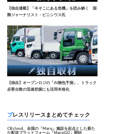
【独自連載】「今そこにある危機」を読み解く 国
際ジャーナリスト・ビニシウス氏
【独自】オープンロジの「AI梱包予測」、トラック
必要台数の迅速把握にも活用本格化
プレスリリースまとめてチェック
CBcloud、全国の「Marq」施設を起点とした新た
な配送プラットフォーム「MarqGO」開始