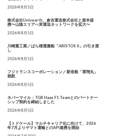
2026年8月5日
株式会社Univearth、倉吉運送株式会社と資本提
携〜山陰エリアへ実運送ネットワークを拡大〜
2026年8月5日
川崎重工業／ばら積運搬船「ARISTOS II」の引き渡
し
2026年8月5日
フジトランスコーポレーション／新造船「蓉翔丸」
就航
2026年8月5日
ネバーマイル：TGR Haas F1 Teamとのパートナー
シップ契約を締結しました
2026年8月5日
【トドケール】マルチキャリア化に向けて、2026
年7月よりヤマト運輸とのAPI連携を開始
2026年7月30日