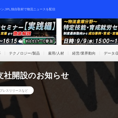
ーン,3PL,独自取材で物流ニュースを配信
事
テクノロジー/製品
雇用/人材
経営/業界動向
データ/
支社開設のお知らせ
プレスリリースなど