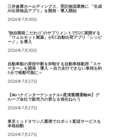
三井倉庫ホールディングス、受託物流業務に 「生成
AI出荷検品アプリ」を開発・導入開始
2026年7月30日
“独自開発こだわり”のサプリメントでD2C展開する
「ウェルモット製薬」がEC自動出荷アプリ「シッピ
ーノ」を導入
2026年7月30日
自動車船の荷役中断を抑制する自動車移動用「スケ
ーター」を開発・導入 ～自力走行できない車両を約
5分で移動可能に～
2026年7月27日
【㈱ハナインターナショナル×星清重機運輸㈱】グ
ループ会社で販売力の更なる強化ねらう
2026年7月27日
東京ミッドタウン八重洲でロボット配送サービスを
本格始動
2026年7月27日