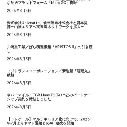
な配送プラットフォーム「MarqGO」開始
2026年8月5日
株式会社Univearth、倉吉運送株式会社と資本提
携〜山陰エリアへ実運送ネットワークを拡大〜
2026年8月5日
川崎重工業／ばら積運搬船「ARISTOS II」の引き渡
し
2026年8月5日
フジトランスコーポレーション／新造船「蓉翔丸」
就航
2026年8月5日
ネバーマイル：TGR Haas F1 Teamとのパートナー
シップ契約を締結しました
2026年8月5日
【トドケール】マルチキャリア化に向けて、2026
年7月よりヤマト運輸とのAPI連携を開始