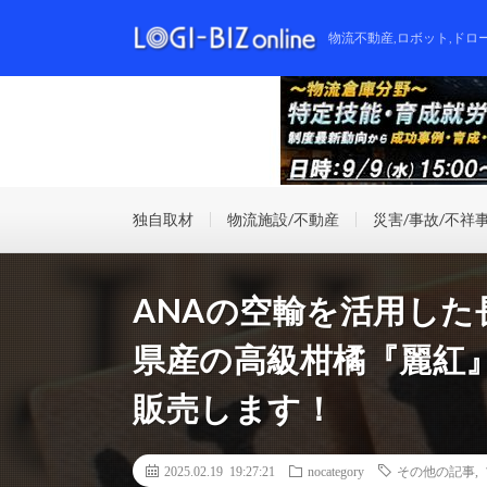
物流不動産,ロボット,ドロ
独自取材
物流施設/不動産
災害/事故/不祥
ANAの空輸を活用した
県産の高級柑橘『麗紅
販売します！
2025.02.19 19:27:21
nocategory
その他の記事
,