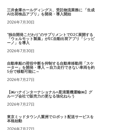
三井倉庫ホールディングス、受託物流業務に 「生成
AI出荷検品アプリ」を開発・導入開始
2026年7月30日
“独自開発こだわり”のサプリメントでD2C展開する
「ウェルモット製薬」がEC自動出荷アプリ「シッピ
ーノ」を導入
2026年7月30日
自動車船の荷役中断を抑制する自動車移動用「スケ
ーター」を開発・導入 ～自力走行できない車両を約
5分で移動可能に～
2026年7月27日
【㈱ハナインターナショナル×星清重機運輸㈱】グ
ループ会社で販売力の更なる強化ねらう
2026年7月27日
東京ミッドタウン八重洲でロボット配送サービスを
本格始動
2026年7月27日