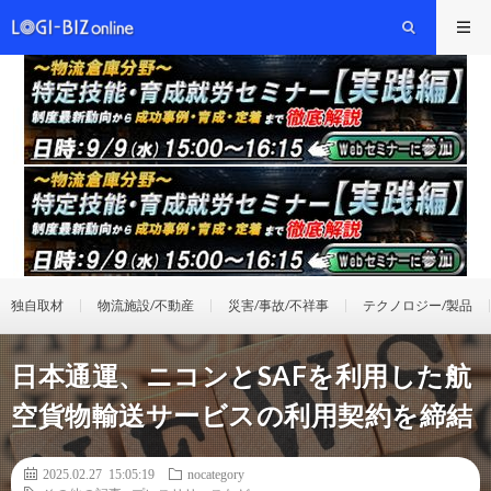
独自取材
物流施設/不動産
災害/事故/不祥事
テクノロジー/製品
日本通運、ニコンとSAFを利用した航
空貨物輸送サービスの利用契約を締結
2025.02.27 15:05:19
nocategory