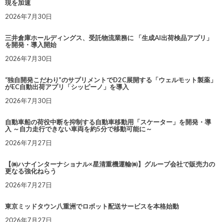
現を加速
2026年7月30日
三井倉庫ホールディングス、受託物流業務に 「生成AI出荷検品アプリ」
を開発・導入開始
2026年7月30日
“独自開発こだわり”のサプリメントでD2C展開する「ウェルモット製薬」
がEC自動出荷アプリ「シッピーノ」を導入
2026年7月30日
自動車船の荷役中断を抑制する自動車移動用「スケーター」を開発・導
入 ～自力走行できない車両を約5分で移動可能に～
2026年7月27日
【㈱ハナインターナショナル×星清重機運輸㈱】グループ会社で販売力の
更なる強化ねらう
2026年7月27日
東京ミッドタウン八重洲でロボット配送サービスを本格始動
2026年7月27日