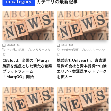
nocategory
カテゴリの最新記事
2026.08.05
2026.08.05
その他の記事
,
プレスリリースな
その他の記事
,
プレスリリースな
ど
ど
CBcloud、全国の「Marq」
株式会社Univearth、倉吉運
施設を起点とした新たな配送
送株式会社と資本提携〜山陰
プラットフォーム
エリアへ実運送ネットワーク
「MarqGO」開始
を拡大〜