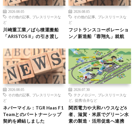
2026.08.05
2026.08.05
その他の記事
,
プレスリリースな
その他の記事
,
プレスリリースな
ど
ど
川崎重工業／ばら積運搬船
フジトランスコーポレーショ
「ARISTOS II」の引き渡し
ン／新造船「蓉翔丸」就航
2026.08.05
2026.07.30
その他の記事
,
プレスリリースな
テクノロジー
,
プレスリリースな
ど
ど
,
提携/合弁など
ネバーマイル：TGR Haas F1
関西電力や大和ハウスなど6
Teamとのパートナーシップ
者、滋賀・米原でグリーン水
契約を締結しました
素の製造・活用促進へ連携