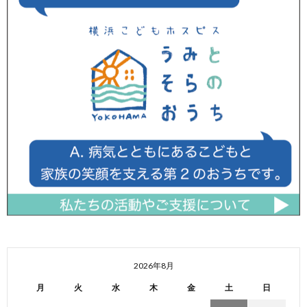
2026年8月
月
火
水
木
金
土
日