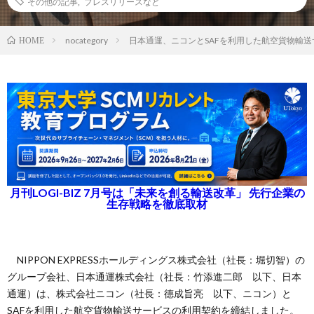
その他の記事
,
プレスリリースなど
nocategory
日本通運、ニコンとSAFを利用した航空貨物輸
HOME
月刊LOGI-BIZ 7月号は「未来を創る輸送改革」 先行企業の
生存戦略を徹底取材
NIPPON EXPRESSホールディングス株式会社（社長：堀切智）の
グループ会社、日本通運株式会社（社長：竹添進二郎 以下、日本
通運）は、株式会社ニコン（社長：德成旨亮 以下、ニコン）と
SAFを利用した航空貨物輸送サービスの利用契約を締結しました。