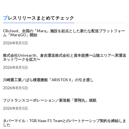
プレスリリースまとめてチェック
CBcloud、全国の「Marq」施設を起点とした新たな配送プラットフォー
ム「MarqGO」開始
2026年8月5日
株式会社Univearth、倉吉運送株式会社と資本提携〜山陰エリアへ実運送
ネットワークを拡大〜
2026年8月5日
川崎重工業／ばら積運搬船「ARISTOS II」の引き渡し
2026年8月5日
フジトランスコーポレーション／新造船「蓉翔丸」就航
2026年8月5日
ネバーマイル：TGR Haas F1 Teamとのパートナーシップ契約を締結しま
した