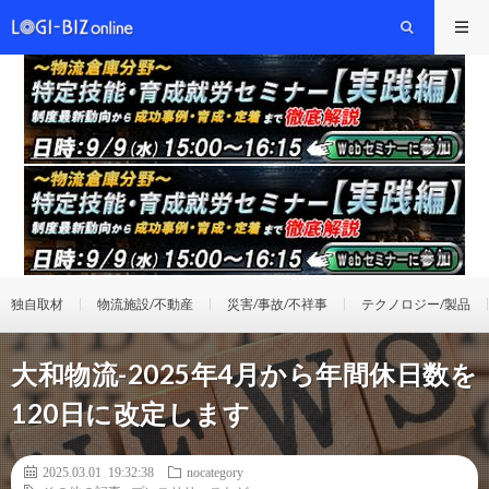
独自取材
物流施設/不動産
災害/事故/不祥事
テクノロジー/製品
大和物流-2025年4月から年間休日数を
120日に改定します
2025.03.01 19:32:38
nocategory