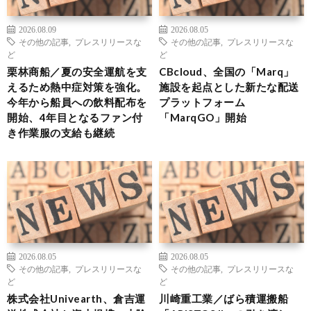
2026.08.09
2026.08.05
その他の記事
,
プレスリリースな
その他の記事
,
プレスリリースな
ど
ど
栗林商船／夏の安全運航を支
CBcloud、全国の「Marq」
えるため熱中症対策を強化。
施設を起点とした新たな配送
今年から船員への飲料配布を
プラットフォーム
開始、4年目となるファン付
「MarqGO」開始
き作業服の支給も継続
2026.08.05
2026.08.05
その他の記事
,
プレスリリースな
その他の記事
,
プレスリリースな
ど
ど
株式会社Univearth、倉吉運
川崎重工業／ばら積運搬船