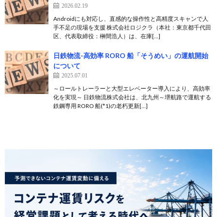
2026.02.19
Androidにも対応し、直感的な操作性と高精度スキャンで人
手不足の現場を支援 株式会社ロジクラ（本社：東京都千代田
区、代表取締役：榊間浩人）は、在庫[…]
日鉄物流-高効率 RORO 船「そうめい」の運航開始
について
2025.07.01
～ロールトレーラーと大型エレベーター導入により、高効率
化を実現～ 日鉄物流株式会社は、北九州～堺航路で運航する
鉄鋼専用 RORO 船(*1)の老朽更新[…]