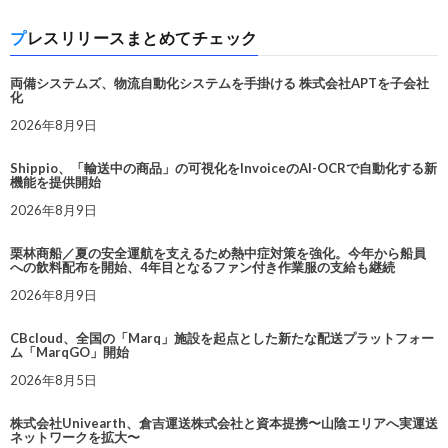
プレスリリースまとめてチェック
両備システムズ、物流自動化システムを手掛ける 株式会社APTを子会社
化
2026年8月9日
Shippio、「輸送中の商品」の可視化をInvoiceのAI-OCRで自動化する新
機能を提供開始
2026年8月9日
栗林商船／夏の安全運航を支えるため熱中症対策を強化。今年から船員
への飲料配布を開始、4年目となるファン付き作業服の支給も継続
2026年8月9日
CBcloud、全国の「Marq」施設を起点とした新たな配送プラットフォー
ム「MarqGO」開始
2026年8月5日
株式会社Univearth、倉吉運送株式会社と資本提携〜山陰エリアへ実運送
ネットワークを拡大〜