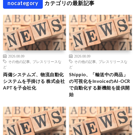
nocategory
カテゴリの最新記事
2026.08.09
2026.08.09
その他の記事
,
プレスリリースな
その他の記事
,
プレスリリースな
ど
ど
両備システムズ、物流自動化
Shippio、「輸送中の商品」
システムを手掛ける 株式会社
の可視化をInvoiceのAI-OCR
APTを子会社化
で自動化する新機能を提供開
始