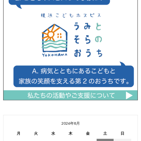
2026年8月
月
火
水
木
金
土
日