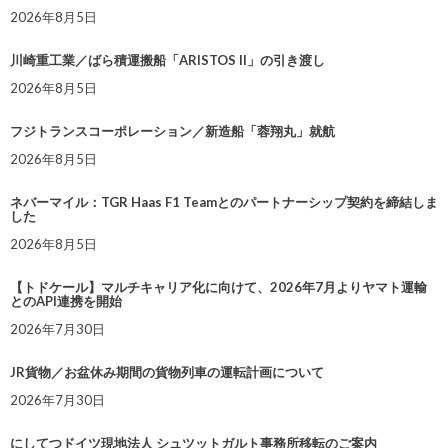
2026年8月5日
川崎重工業／ばら積運搬船「ARISTOS II」の引き渡し
2026年8月5日
フジトランスコーポレーション／新造船「蓉翔丸」就航
2026年8月5日
ネバーマイル：TGR Haas F1 Teamとのパートナーシップ契約を締結しま
した
2026年8月5日
【トドケール】マルチキャリア化に向けて、2026年7月よりヤマト運輸
とのAPI連携を開始
2026年7月30日
JR貨物／お盆休み期間の貨物列車の運転計画について
2026年7月30日
にしてつドイツ現地法人 シュツットガルト事務所移転のご案内