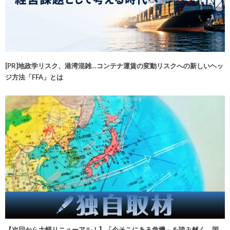
[PR]地政学リスク、港湾混雑…コンテナ運賃の変動リスクへの新しいヘッ
ジ方法「FFA」とは
【次回から大幅リニューアル！】「今そこにある危機」を読み解く 国