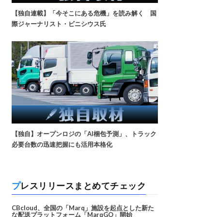
【独自連載】「今そこにある危機」を読み解く 国
際ジャーナリスト・ビニシウス氏
【独自】オープンロジの「AI梱包予測」、トラック
必要台数の迅速把握にも活用本格化
プレスリリースまとめてチェック
CBcloud、全国の「Marq」施設を起点とした新た
な配送プラットフォーム「MarqGO」開始