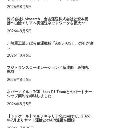
2026年8月5日
株式会社Univearth、倉吉運送株式会社と資本提
携〜山陰エリアへ実運送ネットワークを拡大〜
2026年8月5日
川崎重工業／ばら積運搬船「ARISTOS II」の引き渡
し
2026年8月5日
フジトランスコーポレーション／新造船「蓉翔丸」
就航
2026年8月5日
ネバーマイル：TGR Haas F1 Teamとのパートナー
シップ契約を締結しました
2026年8月5日
【トドケール】マルチキャリア化に向けて、2026
年7月よりヤマト運輸とのAPI連携を開始
2026年7月30日