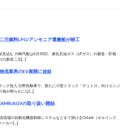
二元燃料LPG/アンモニア運搬船が竣工
見込む 川崎汽船は6月30日、液化石油ガス（LPガス）の製造・貯蔵・
の新造二元[…]
物流業界のEV展開に波紋
ラック投入 日野自動車で、新たに小型トラック「デュトロ」向けエンジ
為が明らかにな[…]
型AMR/AGVの取り扱い開始
流現場の自動化機器制御システムなどをて掛けるOrLink（オルリンク、
ーカー[…]