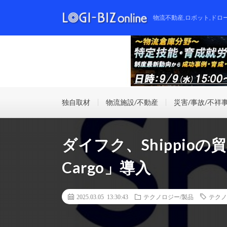
物流不動産,ロボット,ドロ
独自取材
物流施設/不動産
災害/事故/不祥
ダイフク、Shippioの
Cargo」導入
2025.03.05 13:30:43
テクノロジー/製品
テクノ