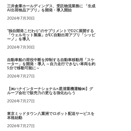
三井倉庫ホールディングス、受託物流業務に 「生成
AI出荷検品アプリ」を開発・導入開始
2026年7月30日
“独自開発こだわり”のサプリメントでD2C展開する
「ウェルモット製薬」がEC自動出荷アプリ「シッピ
ーノ」を導入
2026年7月30日
自動車船の荷役中断を抑制する自動車移動用「スケ
ーター」を開発・導入 ～自力走行できない車両を約
5分で移動可能に～
2026年7月27日
【㈱ハナインターナショナル×星清重機運輸㈱】グ
ループ会社で販売力の更なる強化ねらう
2026年7月27日
東京ミッドタウン八重洲でロボット配送サービスを
本格始動
2026年7月27日