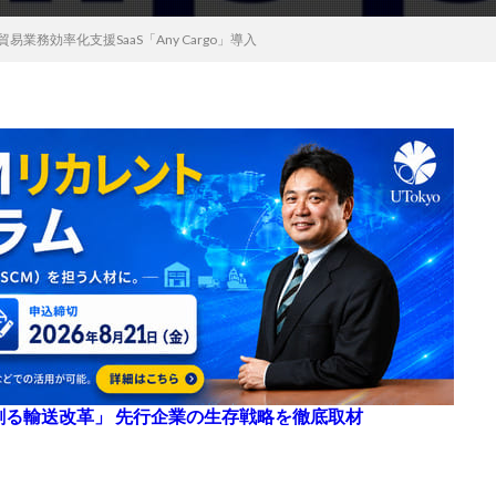
の貿易業務効率化支援SaaS「Any Cargo」導入
来を創る輸送改革」 先行企業の生存戦略を徹底取材