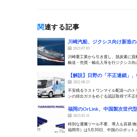
関連する記事
川崎汽船、ジクシス向け新造の
2023.07.03
川崎重工業から引き渡し、脱炭素に貢献
輸送・売買・輸出入等を行ジクシス向け
【解説】日野の「不正連鎖」、
2022.08.23
不安残るラストワンマイル配送へのト
ンの排出ガスをめぐる認証取得で不正行
福岡のOrLink、中国製次世代
2023.05.31
特別な運搬ツール不要、導入も容易 物
福岡市）は5月30日、中国のロボットメ