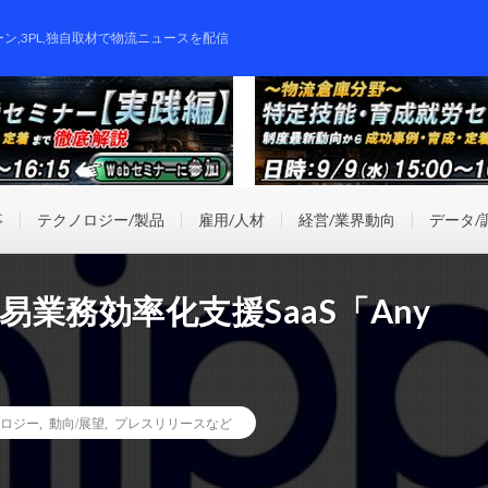
ーン,3PL,独自取材で物流ニュースを配信
事
テクノロジー/製品
雇用/人材
経営/業界動向
データ/
貿易業務効率化支援SaaS「Any
ロジー
,
動向/展望
,
プレスリリースなど