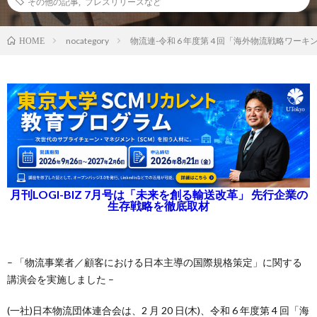
その他の記事
,
プレスリリースなど
nocategory
物流連-令和 6 年度第 4 回「海外物流戦略ワー
HOME
月刊LOGI-BIZ 7月号は「未来を創る輸送改革」 先行企業の
生存戦略を徹底取材
– 「物流事業者／顧客における日本主導の国際規格策定」に関する
講演会を実施しました –
(一社)日本物流団体連合会は、2 月 20 日(木)、令和 6 年度第 4 回「海