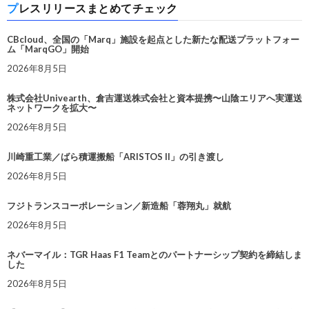
プレスリリースまとめてチェック
CBcloud、全国の「Marq」施設を起点とした新たな配送プラットフォー
ム「MarqGO」開始
2026年8月5日
株式会社Univearth、倉吉運送株式会社と資本提携〜山陰エリアへ実運送
ネットワークを拡大〜
2026年8月5日
川崎重工業／ばら積運搬船「ARISTOS II」の引き渡し
2026年8月5日
フジトランスコーポレーション／新造船「蓉翔丸」就航
2026年8月5日
ネバーマイル：TGR Haas F1 Teamとのパートナーシップ契約を締結しま
した
2026年8月5日