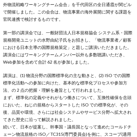
外物流戦略ワーキングチーム会合」を千代田区の全日通霞が関ビル
で開催しました。この会合は、物流事業の海外展開に関する課題を
官民連携で検討するものです。
第一部の講演会では、一般財団法人日本規格協会 システム系・国際
規格開発ユニットの水野由紀子氏をお招きし、「物流事業者／顧客
における日本主導の国際規格策定」と題しご講演いただきました。
講演会にはワーキングチームメンバー以外も多数聴講いただき、
Web参加を含めて合計 62 名が参加しました。
講演は、(1) 物流分野の国際標準化の主な動きと、(2) ISO での国際
標準化活動への参加に向けた、基本的な標準化プロセスや参加方
法、の 2 点の把握・理解を趣旨として行われました。
まず、標準化の定義やそれがもつ働きについて、互換性確保を念頭
においた、ねじの規格からスタートした ISO での標準化が、その
後、品質や環境、さらには社会システムやサービス分野へ拡大され
てきた歴史に沿って解説されました。
続いて、日本が提案し、幹事国・議長国となって進めたコールドチ
ェーン物流規格の ISO／TC315(専門委員会)を例に、スコープ(適用