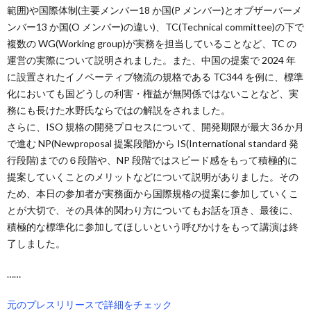
範囲)や国際体制(主要メンバー18 か国(P メンバー)とオブザーバーメ
ンバー13 か国(O メンバー)の違い)、TC(Technical committee)の下で
複数の WG(Working group)が実務を担当していることなど、TC の
運営の実際について説明されました。また、中国の提案で 2024 年
に設置されたイノベーティブ物流の規格である TC344 を例に、標準
化においても国どうしの利害・権益が無関係ではないことなど、実
務にも長けた水野氏ならではの解説をされました。
さらに、ISO 規格の開発プロセスについて、開発期限が最大 36 か月
で進む NP(Newproposal 提案段階)から IS(International standard 発
行段階)までの６段階や、NP 段階ではスピード感をもって積極的に
提案していくことのメリットなどについて説明がありました。その
ため、本日の参加者が実務面から国際規格の提案に参加していくこ
とが大切で、その具体的関わり方についてもお話を頂き、最後に、
積極的な標準化に参加してほしいという呼びかけをもって講演は終
了しました。
……
元のプレスリリースで詳細をチェック