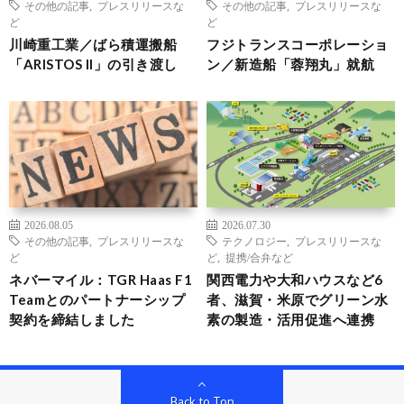
その他の記事
,
プレスリリースな
その他の記事
,
プレスリリースな
ど
ど
川崎重工業／ばら積運搬船
フジトランスコーポレーショ
「ARISTOS II」の引き渡し
ン／新造船「蓉翔丸」就航
2026.08.05
2026.07.30
その他の記事
,
プレスリリースな
テクノロジー
,
プレスリリースな
ど
ど
,
提携/合弁など
ネバーマイル：TGR Haas F1
関西電力や大和ハウスなど6
Teamとのパートナーシップ
者、滋賀・米原でグリーン水
契約を締結しました
素の製造・活用促進へ連携
Back to Top