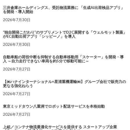
三井倉庫ホールディングス、受託物流業務に 「生成AI出荷検品アプリ」
を開発・導入開始
2026年7月30日
“独自開発こだわり”のサプリメントでD2C展開する「ウェルモット製薬」
がEC自動出荷アプリ「シッピーノ」を導入
2026年7月30日
自動車船の荷役中断を抑制する自動車移動用「スケーター」を開発・導
入 ～自力走行できない車両を約5分で移動可能に～
2026年7月27日
【㈱ハナインターナショナル×星清重機運輸㈱】グループ会社で販売力の
更なる強化ねらう
2026年7月27日
東京ミッドタウン八重洲でロボット配送サービスを本格始動
2026年7月27日
上組／コンテナ物流最適化サービスを提供する スタートアップ企業