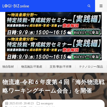
独自取材
物流施設/不動産
災害/事故/不祥事
テクノロジー/製品
物流連-令和 6 年度第 4 回「海外物流戦
略ワーキングチーム会合」を開催
2025.03.05 20:40:23
nocategory