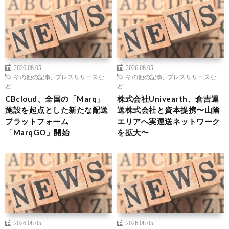
2026.08.05
2026.08.05
その他の記事
,
プレスリリースな
その他の記事
,
プレスリリースな
ど
ど
CBcloud、全国の「Marq」
株式会社Univearth、倉吉運
施設を起点とした新たな配送
送株式会社と資本提携〜山陰
プラットフォーム
エリアへ実運送ネットワーク
「MarqGO」開始
を拡大〜
2026.08.05
2026.08.05