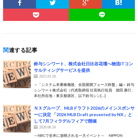
関連する記事
鈴与シンワート、株式会社日比谷花壇へ物流ITコン
サルティングサービスを提供
2025.03.18
～「システム本番稼働後、全国展開フェーズ終盤」編～ 鈴与
シンワート株式会社（代表取締役 社長執行役員 德田 康行、
本社所在地：東京都港区、以下鈴与シン[…]
ＮＸグループ、MLBドラフト2026のメインスポンサ
ーに決定 「2026 MLB Draft presented by NX」と
して7月フィラデルフィアで開催
2026.06.10
～NBCで全米に放映される一大イベント～ NIPPON