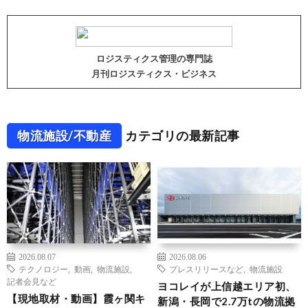
ロジスティクス管理の専門誌
月刊ロジスティクス・ビジネス
物流施設/不動産
カテゴリの最新記事
2026.08.07
2026.08.06
テクノロジー
,
動画
,
物流施設
,
プレスリリースなど
,
物流施設
記者会見など
ヨコレイが上信越エリア初、
【現地取材・動画】霞ヶ関キ
新潟・長岡で2.7万tの物流拠