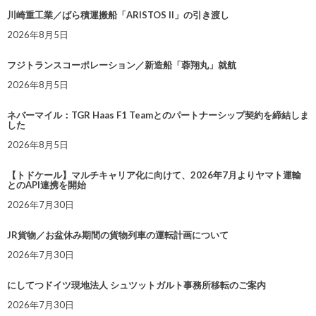
川崎重工業／ばら積運搬船「ARISTOS II」の引き渡し
2026年8月5日
フジトランスコーポレーション／新造船「蓉翔丸」就航
2026年8月5日
ネバーマイル：TGR Haas F1 Teamとのパートナーシップ契約を締結しま
した
2026年8月5日
【トドケール】マルチキャリア化に向けて、2026年7月よりヤマト運輸
とのAPI連携を開始
2026年7月30日
JR貨物／お盆休み期間の貨物列車の運転計画について
2026年7月30日
にしてつドイツ現地法人 シュツットガルト事務所移転のご案内
2026年7月30日