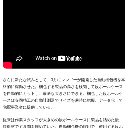
さらに新たな試みとして、3月にレンゴーが開発した自動梱包機を本
格的に稼働させた。梱包する製品の高さを検知して段ボールケース
を自動的にカットし、最適な大きさにできる。梱包した段ボールケ
ースは寺岡精工の自動計測器でサイズを瞬時に把握、データ化して
宅配事業者に提供している。
従来は作業スタッフが大きめの段ボールケースに製品を詰めた後、
緩衝材ですき間を埋めていた。自動梱包機の採用で、使用する段ボ