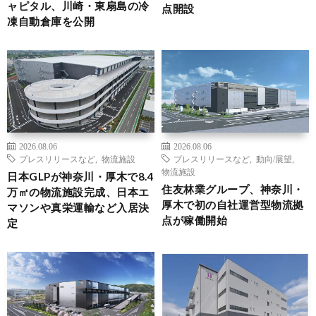
ャピタル、川崎・東扇島の冷
点開設
凍自動倉庫を公開
2026.08.06
2026.08.06
プレスリリースなど
,
物流施設
プレスリリースなど
,
動向/展望
,
物流施設
日本GLPが神奈川・厚木で8.4
住友林業グループ、神奈川・
万㎡の物流施設完成、日本エ
厚木で初の自社運営型物流拠
マソンや真栄運輸など入居決
点が稼働開始
定