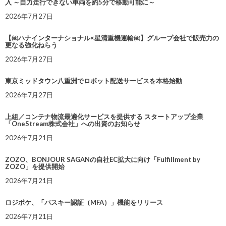
入 ～自力走行できない車両を約5分で移動可能に～
2026年7月27日
【㈱ハナインターナショナル×星清重機運輸㈱】グループ会社で販売力の
更なる強化ねらう
2026年7月27日
東京ミッドタウン八重洲でロボット配送サービスを本格始動
2026年7月27日
上組／コンテナ物流最適化サービスを提供する スタートアップ企業
「OneStream株式会社」への出資のお知らせ
2026年7月21日
ZOZO、BONJOUR SAGANの自社EC拡大に向け「Fulfillment by
ZOZO」を提供開始
2026年7月21日
ロジポケ、「パスキー認証（MFA）」機能をリリース
2026年7月21日