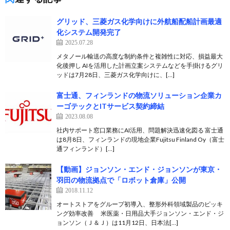
グリッド、三菱ガス化学向けに外航船配船計画最適
化システム開発完了
2025.07.28
メタノール輸送の高度な制約条件と複雑性に対応、損益最大
化後押し AIを活用した計画立案システムなどを手掛けるグリ
ッドは7月28日、三菱ガス化学向けに、[…]
富士通、フィンランドの物流ソリューション企業カ
ーゴテックとITサービス契約締結
2023.08.08
社内サポート窓口業務にAI活用、問題解決迅速化図る 富士通
は8月8日、フィンランドの現地企業Fujitsu Finland Oy（富士
通フィンランド）[…]
【動画】ジョンソン・エンド・ジョンソンが東京・
羽田の物流拠点で「ロボット倉庫」公開
2018.11.12
オートストアをグループ初導入、整形外科領域製品のピッキ
ング効率改善 米医薬・日用品大手ジョンソン・エンド・ジ
ョンソン（Ｊ＆Ｊ）は11月12日、日本法[…]