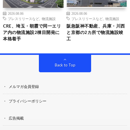
2026.08.06
2026.08.06
プレスリリースなど
,
物流施設
プレスリリースなど
,
物流施設
CRE、埼玉・朝霞で同一エリ
阪急阪神不動産、兵庫・川西
ア内の物流施設2棟目開発に
と京都の2カ所で物流施設竣
本格着手
工
Back to Top
メルマガ会員登録
プライバシーポリシー
広告掲載