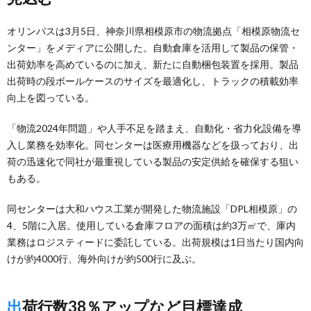
オリンパスは3月5日、神奈川県相模原市の物流拠点「相模原物流セ
ンター」をメディアに公開した。自動倉庫を活用して製品の保管・
出荷効率を高めているのに加え、新たに自動梱包装置を採用。製品
出荷時の段ボールケースのサイズを最適化し、トラックの積載効率
向上を図っている。
「物流2024年問題」や人手不足を踏まえ、自動化・省力化設備を導
入し業務を効率化。同センターは医療用機器などを扱っており、出
荷の迅速化で同社が最重視している製品の安定供給を確保する狙い
もある。
同センターは大和ハウス工業が開発した物流施設「DPL相模原」の
4、5階に入居。使用している倉庫フロアの面積は約3万㎡で、庫内
業務はロジスティードに委託している。出荷規模は1日当たり国内向
けが約4000行、海外向けが約500行に及ぶ。
出荷行数38％アップなど目標達成