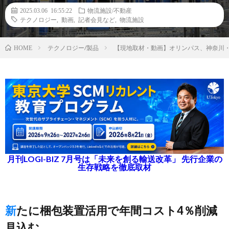
2025.03.06 16:55:22
物流施設/不動産
テクノロジー
,
動画
,
記者会見など
,
物流施設
テクノロジー/製品
【現地取材・動画】オリンパス、神奈川
HOME
月刊LOGI-BIZ 7月号は「未来を創る輸送改革」 先行企業の
生存戦略を徹底取材
新たに梱包装置活用で年間コスト4％削減
見込む