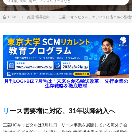
動向/展望
,
海外
,
プレスリリースなど
経営/業界動向
三菱HCキャピタル、エアバスに省エネ小型機
HOME
月刊LOGI-BIZ 7月号は「未来を創る輸送改革」 先行企業の
生存戦略を徹底取材
リース需要増に対応、31年以降納入へ
三菱HCキャピタルは3月11日、リース事業を展開している海外子会
社のMHC JSAグループを通じ、欧州の航空機大手エアバスに燃費性