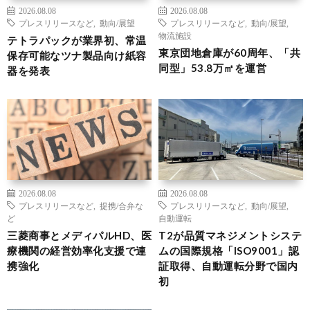
2026.08.08
2026.08.08
プレスリリースなど
,
動向/展望
プレスリリースなど
,
動向/展望
,
物流施設
テトラパックが業界初、常温
東京団地倉庫が60周年、「共
保存可能なツナ製品向け紙容
同型」53.8万㎡を運営
器を発表
2026.08.08
2026.08.08
プレスリリースなど
,
提携/合弁な
プレスリリースなど
,
動向/展望
,
ど
自動運転
三菱商事とメディパルHD、医
T2が品質マネジメントシステ
療機関の経営効率化支援で連
ムの国際規格「ISO9001」認
携強化
証取得、自動運転分野で国内
初