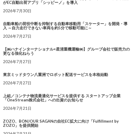
がEC自動出荷アプリ「シッピーノ」を導入
2026年7月30日
自動車船の荷役中断を抑制する自動車移動用「スケーター」を開発・導
入 ～自力走行できない車両を約5分で移動可能に～
2026年7月27日
【㈱ハナインターナショナル×星清重機運輸㈱】グループ会社で販売力の
更なる強化ねらう
2026年7月27日
東京ミッドタウン八重洲でロボット配送サービスを本格始動
2026年7月27日
上組／コンテナ物流最適化サービスを提供する スタートアップ企業
「OneStream株式会社」への出資のお知らせ
2026年7月21日
ZOZO、BONJOUR SAGANの自社EC拡大に向け「Fulfillment by
ZOZO」を提供開始
2026年7月21日