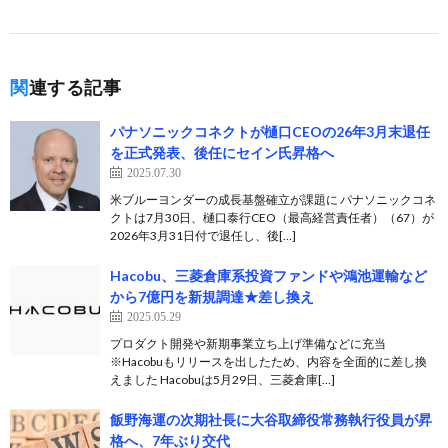
関連する記事
パナソニックコネクトが樋口CEOの26年3月末退任
を正式発表、後任にセイン氏昇格へ
2025.07.30
米ブルーヨンダーの成長基盤確立が課題に パナソニックコネ
クトは7月30日、樋口泰行CEO（最高経営責任者）（67）が
2026年3月31日付で退任し、後[…]
Hacobu、三菱倉庫系投資ファンドや鴻池運輸など
から7億円を新規調達★差し換え
2025.05.29
プロダクト開発や新期事業立ち上げ準備などに充当
※Hacobuもリリースを出したため、内容を全面的に差し換
えました Hacobuは5月29日、三菱倉庫[…]
飯野海運の次期社長に大谷取締役常務執行役員が昇
格へ、7年ぶり交代