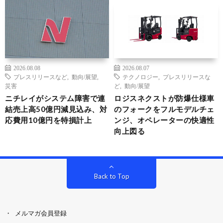
2026.08.08
2026.08.07
プレスリリースなど
,
動向/展望
,
テクノロジー
,
プレスリリースな
災害
ど
,
動向/展望
ニチレイがシステム障害で連
ロジスネクストが防爆仕様車
結売上高50億円減見込み、対
のフォークをフルモデルチェ
応費用10億円を特損計上
ンジ、オペレーターの快適性
向上図る
Back to Top
メルマガ会員登録