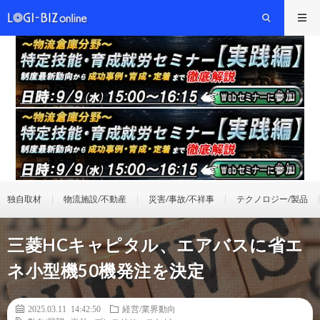
独自取材
物流施設/不動産
災害/事故/不祥事
テクノロジー/製品
三菱HCキャピタル、エアバスに省エ
ネ小型機50機発注を決定
2025.03.11 14:42:50
経営/業界動向