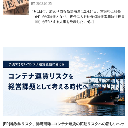
2023.02.25
4月1日付、若返り図る 飯野海運は2月24日、當舍裕己社長
（64）が取締役となり、後任に大谷祐介取締役常務執行役員
（55）が昇格する人事を発表した。4[…]
[PR]地政学リスク、港湾混雑…コンテナ運賃の変動リスクへの新しいヘッ