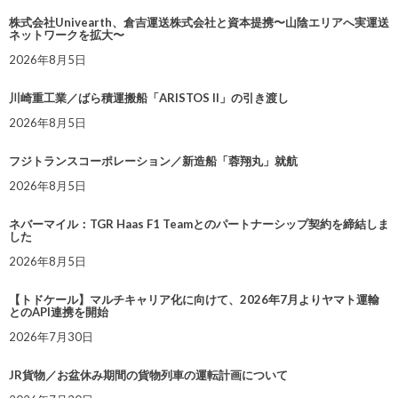
株式会社Univearth、倉吉運送株式会社と資本提携〜山陰エリアへ実運送
ネットワークを拡大〜
2026年8月5日
川崎重工業／ばら積運搬船「ARISTOS II」の引き渡し
2026年8月5日
フジトランスコーポレーション／新造船「蓉翔丸」就航
2026年8月5日
ネバーマイル：TGR Haas F1 Teamとのパートナーシップ契約を締結しま
した
2026年8月5日
【トドケール】マルチキャリア化に向けて、2026年7月よりヤマト運輸
とのAPI連携を開始
2026年7月30日
JR貨物／お盆休み期間の貨物列車の運転計画について