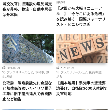
自取材
国交次官に旧建設の塩見国交
【次回から大幅リニューア
審が昇格、物流・自動車局長
ル！】「今そこにある危機」
は舟本氏
を読み解く 国際ジャーナリ
スト・ビニシウス氏
2026.07.29
2026.07.29
プレスリリースなど
,
不祥事
,
動
プレスリリースなど
,
動向/展望
,
向/展望
災害
公取委、製造委託先に金型な
【熊本地震】県知事の派遣要
ど無償保管強いたイリソ電子
請受け、自衛隊3600人体制で
工業に旧下請法違反で再発防
災害対応
止など勧告