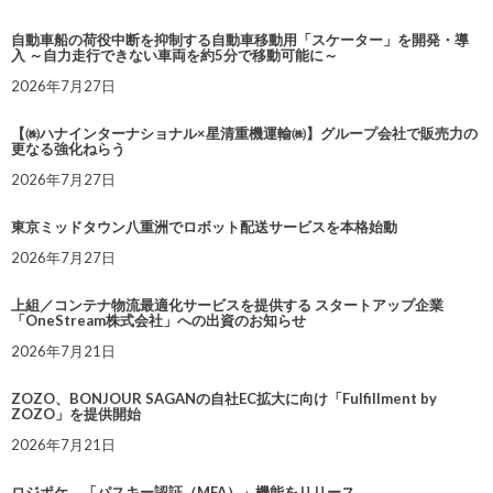
自動車船の荷役中断を抑制する自動車移動用「スケーター」を開発・導
入 ～自力走行できない車両を約5分で移動可能に～
2026年7月27日
【㈱ハナインターナショナル×星清重機運輸㈱】グループ会社で販売力の
更なる強化ねらう
2026年7月27日
東京ミッドタウン八重洲でロボット配送サービスを本格始動
2026年7月27日
上組／コンテナ物流最適化サービスを提供する スタートアップ企業
「OneStream株式会社」への出資のお知らせ
2026年7月21日
ZOZO、BONJOUR SAGANの自社EC拡大に向け「Fulfillment by
ZOZO」を提供開始
2026年7月21日
ロジポケ、「パスキー認証（MFA）」機能をリリース