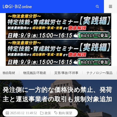
独自取材
物流施設/不動産
災害/事故/不祥事
テクノロジー/製品
発注側に一方的な価格決め禁止、発荷
主と運送事業者の取引も規制対象追加
2025.03.12 11:49:52
政策
動向/展望