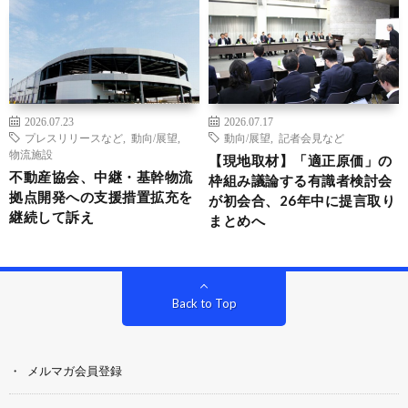
2026.07.23
2026.07.17
プレスリリースなど
,
動向/展望
,
動向/展望
,
記者会見など
物流施設
【現地取材】「適正原価」の
不動産協会、中継・基幹物流
枠組み議論する有識者検討会
拠点開発への支援措置拡充を
が初会合、26年中に提言取り
継続して訴え
まとめへ
Back to Top
メルマガ会員登録