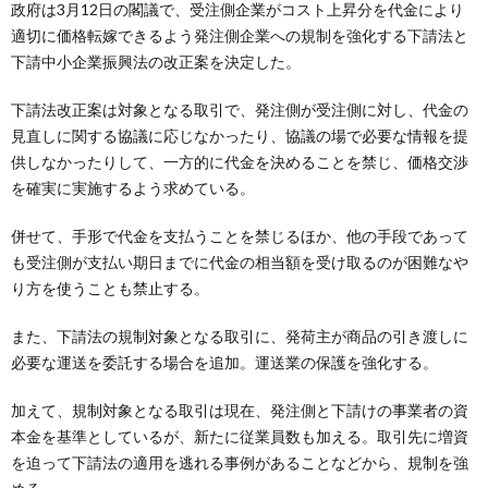
政府は3月12日の閣議で、受注側企業がコスト上昇分を代金により
適切に価格転嫁できるよう発注側企業への規制を強化する下請法と
下請中小企業振興法の改正案を決定した。
下請法改正案は対象となる取引で、発注側が受注側に対し、代金の
見直しに関する協議に応じなかったり、協議の場で必要な情報を提
供しなかったりして、一方的に代金を決めることを禁じ、価格交渉
を確実に実施するよう求めている。
併せて、手形で代金を支払うことを禁じるほか、他の手段であって
も受注側が支払い期日までに代金の相当額を受け取るのが困難なや
り方を使うことも禁止する。
また、下請法の規制対象となる取引に、発荷主が商品の引き渡しに
必要な運送を委託する場合を追加。運送業の保護を強化する。
加えて、規制対象となる取引は現在、発注側と下請けの事業者の資
本金を基準としているが、新たに従業員数も加える。取引先に増資
を迫って下請法の適用を逃れる事例があることなどから、規制を強