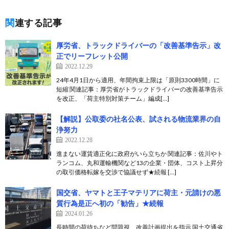
関連する記事
厚労省、トラックドライバーの「改善基準告示」改
正でリーフレット公開
2022.12.29
24年4月1日から適用、年間拘束上限は「原則3300時間」に
短縮 関連記事：厚労省がトラックドライバーの改善基準告示
を改正、「荷主特別対策チーム」編成[…]
【解説】公取委の社名公表、試される物流業界の自
浄努力
2022.12.28
進まない運賃適正化に政府がいら立ちか 関連記事：佐川やト
ランコム、丸和運輸機関など13の企業・団体、コスト上昇分
の取引価格転嫁を交渉で協議せず★続報 […]
国交省、ヤマトと王子マテリアに荷主・元請けの悪
質行為是正へ初の「勧告」★続報
2024.01.26
長時間の荷待ちなど問題視、改善計画提出を指示 国土交通省