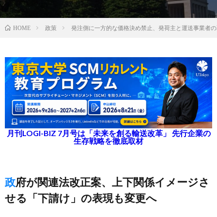
政策
発注側に一方的な価格決め禁止、発荷主と運送事業者の
HOME
月刊LOGI-BIZ 7月号は「未来を創る輸送改革」 先行企業の
生存戦略を徹底取材
政府が関連法改正案、上下関係イメージさ
せる「下請け」の表現も変更へ