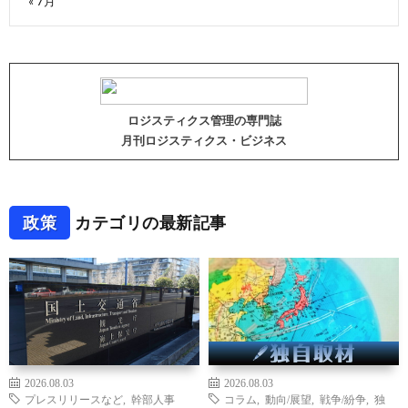
« 7月
ロジスティクス管理の専門誌
月刊ロジスティクス・ビジネス
政策
カテゴリの最新記事
2026.08.03
2026.08.03
プレスリリースなど
,
幹部人事
コラム
,
動向/展望
,
戦争/紛争
,
独