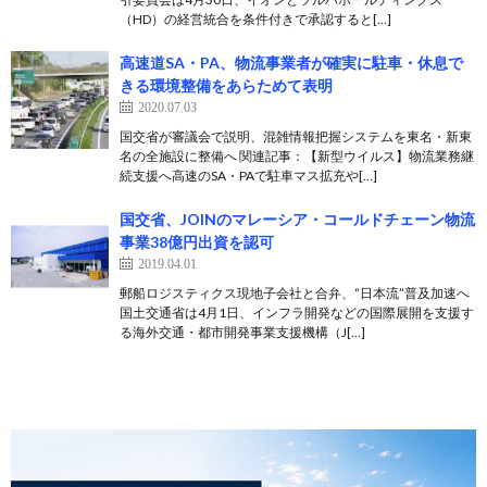
（HD）の経営統合を条件付きで承認すると[…]
高速道SA・PA、物流事業者が確実に駐車・休息で
きる環境整備をあらためて表明
2020.07.03
国交省が審議会で説明、混雑情報把握システムを東名・新東
名の全施設に整備へ 関連記事：【新型ウイルス】物流業務継
続支援へ高速のSA・PAで駐車マス拡充や[…]
国交省、JOINのマレーシア・コールドチェーン物流
事業38億円出資を認可
2019.04.01
郵船ロジスティクス現地子会社と合弁、“日本流”普及加速へ
国土交通省は4月1日、インフラ開発などの国際展開を支援す
る海外交通・都市開発事業支援機構（J[…]