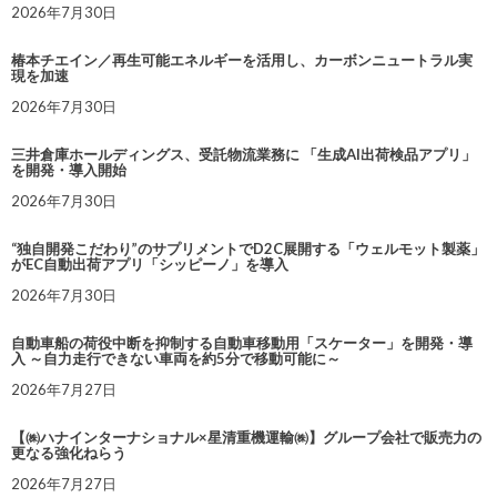
2026年7月30日
椿本チエイン／再生可能エネルギーを活用し、カーボンニュートラル実
現を加速
2026年7月30日
三井倉庫ホールディングス、受託物流業務に 「生成AI出荷検品アプリ」
を開発・導入開始
2026年7月30日
“独自開発こだわり”のサプリメントでD2C展開する「ウェルモット製薬」
がEC自動出荷アプリ「シッピーノ」を導入
2026年7月30日
自動車船の荷役中断を抑制する自動車移動用「スケーター」を開発・導
入 ～自力走行できない車両を約5分で移動可能に～
2026年7月27日
【㈱ハナインターナショナル×星清重機運輸㈱】グループ会社で販売力の
更なる強化ねらう
2026年7月27日