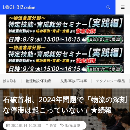
独自取材
物流施設/不動産
災害/事故/不祥事
テクノロジー/製品
石破首相、2024年問題で「物流の深刻
な停滞は起こっていない」★続報
2025.03.14 16:38:28
政策
動向/展望