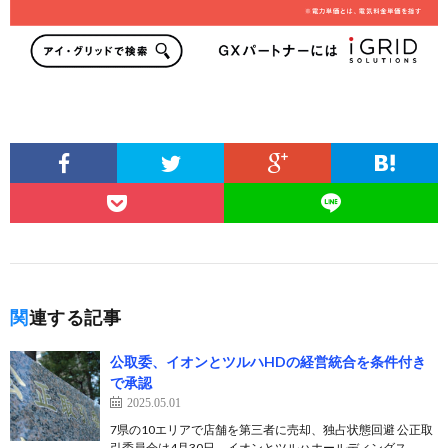
関連する記事
公取委、イオンとツルハHDの経営統合を条件付き
で承認
2025.05.01
7県の10エリアで店舗を第三者に売却、独占状態回避 公正取
引委員会は4月30日、イオンとツルハホールディングス