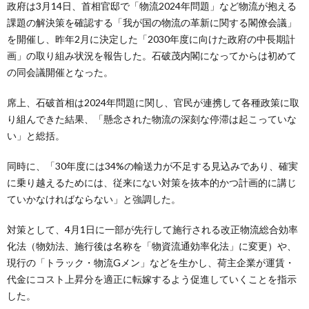
政府は3月14日、首相官邸で「物流2024年問題」など物流が抱える
課題の解決策を確認する「我が国の物流の革新に関する閣僚会議」
を開催し、昨年2月に決定した「2030年度に向けた政府の中長期計
画」の取り組み状況を報告した。石破茂内閣になってからは初めて
の同会議開催となった。
席上、石破首相は2024年問題に関し、官民が連携して各種政策に取
り組んできた結果、「懸念された物流の深刻な停滞は起こっていな
い」と総括。
同時に、「30年度には34%の輸送力が不足する見込みであり、確実
に乗り越えるためには、従来にない対策を抜本的かつ計画的に講じ
ていかなければならない」と強調した。
対策として、4月1日に一部が先行して施行される改正物流総合効率
化法（物効法、施行後は名称を「物資流通効率化法」に変更）や、
現行の「トラック・物流Gメン」などを生かし、荷主企業が運賃・
代金にコスト上昇分を適正に転嫁するよう促進していくことを指示
した。