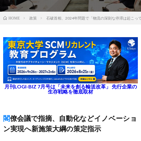
政策
石破首相、2024年問題で「物流の深刻な停滞は起こっ
HOME
月刊LOGI-BIZ 7月号は「未来を創る輸送改革」 先行企業の
生存戦略を徹底取材
閣僚会議で指摘、自動化などイノベーショ
ン実現へ新施策大綱の策定指示