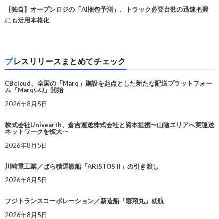
【独自】オープンロジの「AI梱包予測」、トラック必要台数の迅速把握
にも活用本格化
プレスリリースまとめてチェック
CBcloud、全国の「Marq」施設を起点とした新たな配送プラットフォー
ム「MarqGO」開始
2026年8月5日
株式会社Univearth、倉吉運送株式会社と資本提携〜山陰エリアへ実運送
ネットワークを拡大〜
2026年8月5日
川崎重工業／ばら積運搬船「ARISTOS II」の引き渡し
2026年8月5日
フジトランスコーポレーション／新造船「蓉翔丸」就航
2026年8月5日