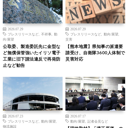
2026.07.29
2026.07.29
プレスリリースなど
,
不祥事
,
動
プレスリリースなど
,
動向/展望
,
向/展望
災害
公取委、製造委託先に金型な
【熊本地震】県知事の派遣要
ど無償保管強いたイリソ電子
請受け、自衛隊3600人体制で
工業に旧下請法違反で再発防
災害対応
止など勧告
2026.07.23
2026.07.17
プレスリリースなど
,
動向/展望
,
動向/展望
,
記者会見など
物流施設