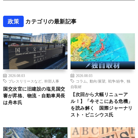
政策
カテゴリの最新記事
2026.08.03
2026.08.03
プレスリリースなど
,
幹部人事
コラム
,
動向/展望
,
戦争/紛争
,
独
自取材
国交次官に旧建設の塩見国交
【次回から大幅リニューア
審が昇格、物流・自動車局長
ル！】「今そこにある危機」
は舟本氏
を読み解く 国際ジャーナリ
スト・ビニシウス氏