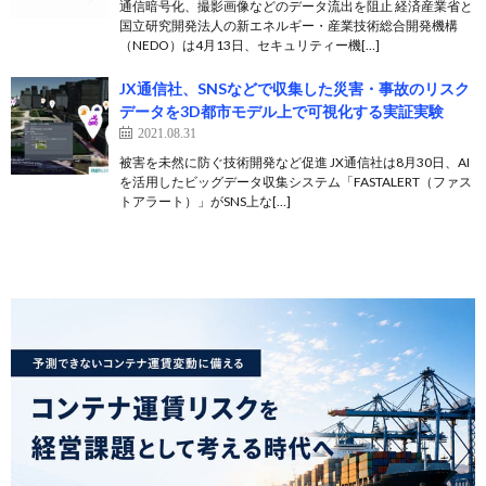
通信暗号化、撮影画像などのデータ流出を阻止 経済産業省と
国立研究開発法人の新エネルギー・産業技術総合開発機構
（NEDO）は4月13日、セキュリティー機[…]
JX通信社、SNSなどで収集した災害・事故のリスク
データを3D都市モデル上で可視化する実証実験
2021.08.31
被害を未然に防ぐ技術開発など促進 JX通信社は8月30日、AI
を活用したビッグデータ収集システム「FASTALERT（ファス
トアラート）」がSNS上な[…]