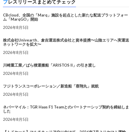
プレスリリースまとめてチェック
CBcloud、全国の「Marq」施設を起点とした新たな配送プラットフォー
ム「MarqGO」開始
2026年8月5日
株式会社Univearth、倉吉運送株式会社と資本提携〜山陰エリアへ実運送
ネットワークを拡大〜
2026年8月5日
川崎重工業／ばら積運搬船「ARISTOS II」の引き渡し
2026年8月5日
フジトランスコーポレーション／新造船「蓉翔丸」就航
2026年8月5日
ネバーマイル：TGR Haas F1 Teamとのパートナーシップ契約を締結しま
した
2026年8月5日
【トドケール】マルチキャリア化に向けて、2026年7月よりヤマト運輸