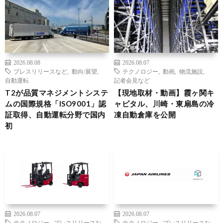
2026.08.08
2026.08.07
プレスリリースなど
,
動向/展望
,
テクノロジー
,
動画
,
物流施設
,
自動運転
記者会見など
T2が品質マネジメントシステ
【現地取材・動画】霞ヶ関キ
ムの国際規格「ISO9001」認
ャピタル、川崎・東扇島の冷
証取得、自動運転分野で国内
凍自動倉庫を公開
初
2026.08.07
2026.08.07
テクノロジー
,
プレスリリースな
テクノロジー
,
プレスリリースな