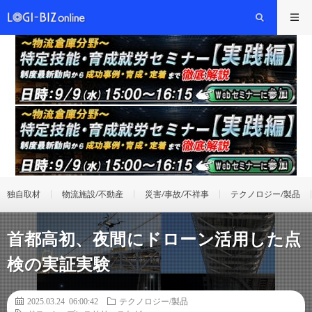
独自取材
物流施設/不動産
災害/事故/不祥事
テクノロジー/製品
首都高初、夜間にドローン活用した点
検の実証実験
2025.03.24 06:00:42
テクノロジー/製品