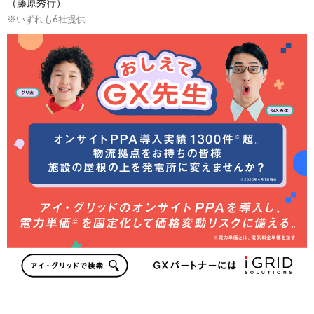
（藤原秀行）
※いずれも6社提供