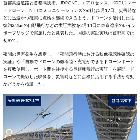
首都高速道路と首都高技術、JDRONE、エアロセンス、KDDIスマー
トドローン、NTTコミュニケーションズの6社は3月17日、災害時な
どに迅速かつ確実に点検を継続できるよう、ドローンを活用した往
復約2.8kmの自動飛行などの実証実験を2月14日に東京湾岸のレイン
ボーブリッジで実施したと発表した。同様の実証実験は首都高では
初めて。
夜間の災害発生を想定し、「夜間飛行時における映像視認性確認の
実証」や「自動でドローンの離着陸・充電ができるドローンポート
を複数使用し、ポート間を往復する長距離飛行の実証」を展開。ド
ローンで撮影した映像を、災害時などに点検に活用する手法が有効
かどうかを検証した。