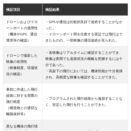
検証項目
検証結果
ドローンおよびドロ
・GPS や通信は比較的良好で途絶することがなか
ーンポートの適用性
った。
（機体やGPS、通信
・ドローンポート間を往復する実証では飛行はで
環境等の確認）
きたものの、一部映像の通信途絶が見られた。
・各映像はリアルタイムに確認することができ、
ドローンで撮影した
映像は夜間でも道路状況の概略を把握するには十
映像の有用性
分であった。
（映像精度、現場状
・高架下の飛行においては、機体性能が十分発揮
況の確認）
され、高精度な映像を確認することができた。
事前に作成した飛行
経路に対する実際の
・プログラムされた飛行経路から逸脱することな
飛行精度
く、安定した飛行を行うことができた。
（構造物との適切な
離隔保持等）
異なる機体の飛行情