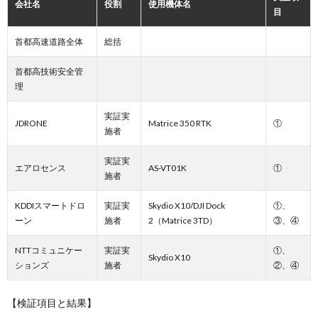
会社名
役割
使用機体名
目
首都高速道路全体
総括
首都高技術安全管
理
実証実
JDRONE
Matrice 350 RTK
①
施者
実証実
エアロセンス
AS-VT01K
①
施者
KDDIスマートドロ
実証実
Skydio X10/DJI Dock
①、
ーン
施者
2（Matrice 3TD）
③、④
NTTコミュニケー
実証実
①、
Skydio X10
ションズ
施者
②、④
【検証項目と結果】