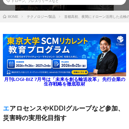
ドローン
,
プレスリリースなど
テクノロジー/製品
首都高初、夜間にドローン活用した点検
HOME
月刊LOGI-BIZ 7月号は「未来を創る輸送改革」 先行企業の
生存戦略を徹底取材
エアロセンスやKDDIグループなど参加、
災害時の実用化目指す