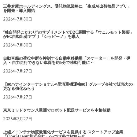
三井倉庫ホールディングス、受託物流業務に 「生成AI出荷検品アプリ」
を開発・導入開始
2026年7月30日
“独自開発こだわり”のサプリメントでD2C展開する「ウェルモット製薬」
がEC自動出荷アプリ「シッピーノ」を導入
2026年7月30日
自動車船の荷役中断を抑制する自動車移動用「スケーター」を開発・導
入 ～自力走行できない車両を約5分で移動可能に～
2026年7月27日
【㈱ハナインターナショナル×星清重機運輸㈱】グループ会社で販売力の
更なる強化ねらう
2026年7月27日
東京ミッドタウン八重洲でロボット配送サービスを本格始動
2026年7月27日
上組／コンテナ物流最適化サービスを提供する スタートアップ企業
「OneStream株式会社」への出資のお知らせ