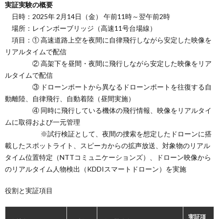
実証実験の概要
日時：2025年 2月14日（金） 午前11時～翌午前2時
場所：レインボーブリッジ（高速11号台場線）
項目：① 高速道路上空を夜間に自律飛行しながら安定した映像を
リアルタイムで配信
② 高架下を昼間・夜間に飛行しながら安定した映像をリア
ルタイムで配信
③ ドローンポートから異なるドローンポートを往復する自
動離陸、自律飛行、自動着陸（昼間実施）
④ 同時に飛行している機体の飛行情報、映像をリアルタイ
ムに取得および一元管理
※試行検証として、夜間の捜索を想定したドローンに搭
載したスポットライト、スピーカからの拡声放送、対象物のリアル
タイム位置特定（NTTコミュニケーションズ）、ドローン映像から
のリアルタイム人物検出（KDDIスマートドローン）を実施
役割と実証項目
実証項