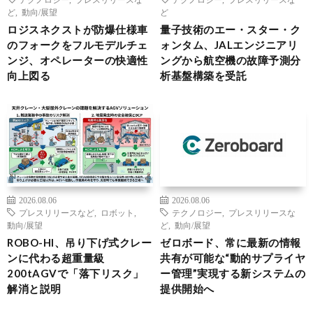
ど
,
動向/展望
ど
ロジスネクストが防爆仕様車
量子技術のエー・スター・ク
のフォークをフルモデルチェ
ォンタム、JALエンジニアリ
ンジ、オペレーターの快適性
ングから航空機の故障予測分
向上図る
析基盤構築を受託
2026.08.06
2026.08.06
プレスリリースなど
,
ロボット
,
テクノロジー
,
プレスリリースな
動向/展望
ど
,
動向/展望
ROBO-HI、吊り下げ式クレー
ゼロボード、常に最新の情報
ンに代わる超重量級
共有が可能な“動的サプライヤ
200tAGVで「落下リスク」
ー管理”実現する新システムの
解消と説明
提供開始へ