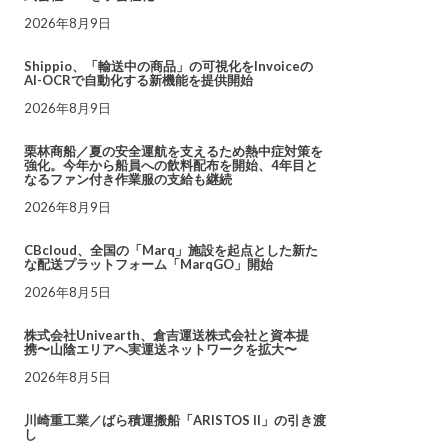
2026年8月9日
Shippio、「輸送中の商品」の可視化をInvoiceの
AI-OCRで自動化する新機能を提供開始
2026年8月9日
栗林商船／夏の安全運航を支えるため熱中症対策を
強化。今年から船員への飲料配布を開始、4年目と
なるファン付き作業服の支給も継続
2026年8月9日
CBcloud、全国の「Marq」施設を起点とした新た
な配送プラットフォーム「MarqGO」開始
2026年8月5日
株式会社Univearth、倉吉運送株式会社と資本提
携〜山陰エリアへ実運送ネットワークを拡大〜
2026年8月5日
川崎重工業／ばら積運搬船「ARISTOS II」の引き渡
し