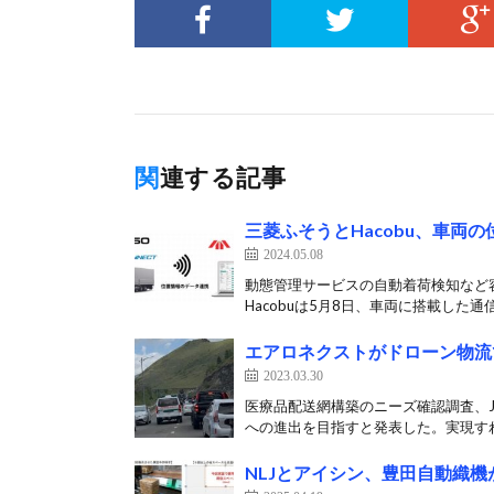
関連する記事
三菱ふそうとHacobu、車両
2024.05.08
動態管理サービスの自動着荷検知など
Hacobuは5月8日、車両に搭載した通信
エアロネクストがドローン物流
2023.03.30
医療品配送網構築のニーズ確認調査、J
への進出を目指すと発表した。実現すれ
NLJとアイシン、豊田自動織