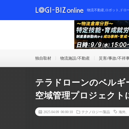
物流不動産,ロボット,ドロ
独自取材
物流施設/不動産
災害/事故/不祥
テラドローンのベルギー
空域管理プロジェクト
2025.04.09 06:00:10
テクノロジー/製品
海外
,