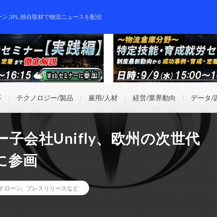
ーン,3PL,独自取材で物流ニュースを配信
事
テクノロジー/製品
雇用/人材
経営/業界動向
データ/
子会社Unifly、欧州の次世代
に参画
ドローン
,
プレスリリースなど