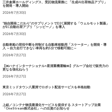
三井倉庫ホールディングス、受託物流業務に 「生成AI出荷検品アプリ」
を開発・導入開始
2026年7月30日
“独自開発こだわり”のサプリメントでD2C展開する「ウェルモット製薬」
がEC自動出荷アプリ「シッピーノ」を導入
2026年7月30日
自動車船の荷役中断を抑制する自動車移動用「スケーター」を開発・導
入 ～自力走行できない車両を約5分で移動可能に～
2026年7月27日
【㈱ハナインターナショナル×星清重機運輸㈱】グループ会社で販売力の
更なる強化ねらう
2026年7月27日
東京ミッドタウン八重洲でロボット配送サービスを本格始動
2026年7月27日
上組／コンテナ物流最適化サービスを提供する スタートアップ企業
「OneStream株式会社」への出資のお知らせ