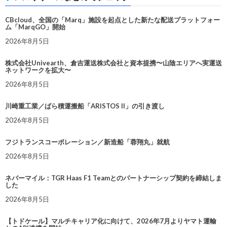
CBcloud、全国の「Marq」施設を起点とした新たな配送プラットフォー
ム「MarqGO」開始
2026年8月5日
株式会社Univearth、倉吉運送株式会社と資本提携〜山陰エリアへ実運送
ネットワークを拡大〜
2026年8月5日
川崎重工業／ばら積運搬船「ARISTOS II」の引き渡し
2026年8月5日
フジトランスコーポレーション／新造船「蓉翔丸」就航
2026年8月5日
ネバーマイル：TGR Haas F1 Teamとのパートナーシップ契約を締結しま
した
2026年8月5日
【トドケール】マルチキャリア化に向けて、2026年7月よりヤマト運輸