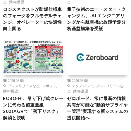
ど
,
動向/展望
ど
ロジスネクストが防爆仕様車
量子技術のエー・スター・ク
のフォークをフルモデルチェ
ォンタム、JALエンジニアリ
ンジ、オペレーターの快適性
ングから航空機の故障予測分
向上図る
析基盤構築を受託
2026.08.06
2026.08.06
プレスリリースなど
,
ロボット
,
テクノロジー
,
プレスリリースな
動向/展望
ど
,
動向/展望
ROBO-HI、吊り下げ式クレー
ゼロボード、常に最新の情報
ンに代わる超重量級
共有が可能な“動的サプライヤ
200tAGVで「落下リスク」
ー管理”実現する新システムの
解消と説明
提供開始へ