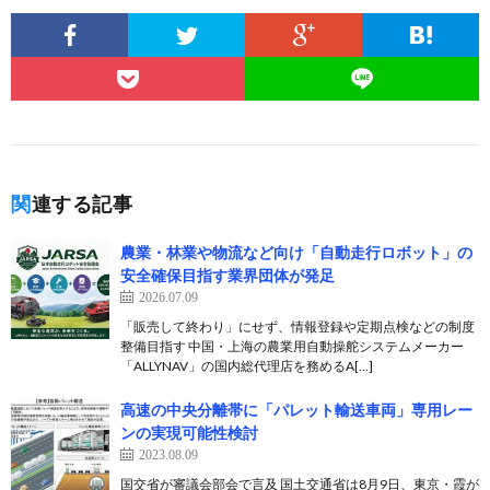
関連する記事
農業・林業や物流など向け「自動走行ロボット」の
安全確保目指す業界団体が発足
2026.07.09
「販売して終わり」にせず、情報登録や定期点検などの制度
整備目指す 中国・上海の農業用自動操舵システムメーカー
「ALLYNAV」の国内総代理店を務めるA[…]
高速の中央分離帯に「パレット輸送車両」専用レー
ンの実現可能性検討
2023.08.09
国交省が審議会部会で言及 国土交通省は8月9日、東京・霞が