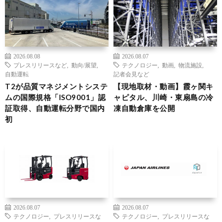
2026.08.08
2026.08.07
プレスリリースなど
,
動向/展望
,
テクノロジー
,
動画
,
物流施設
,
自動運転
記者会見など
T2が品質マネジメントシステ
【現地取材・動画】霞ヶ関キ
ムの国際規格「ISO9001」認
ャピタル、川崎・東扇島の冷
証取得、自動運転分野で国内
凍自動倉庫を公開
初
2026.08.07
2026.08.07
テクノロジー
,
プレスリリースな
テクノロジー
,
プレスリリースな