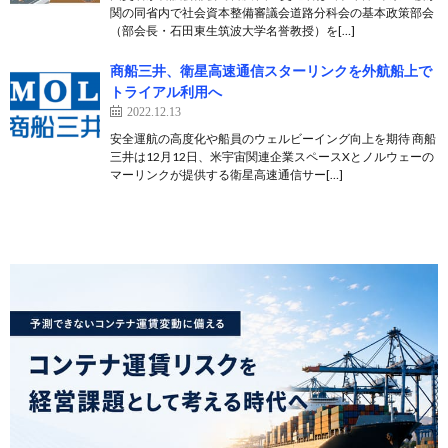
関の同省内で社会資本整備審議会道路分科会の基本政策部会
（部会長・石田東生筑波大学名誉教授）を[…]
商船三井、衛星高速通信スターリンクを外航船上で
トライアル利用へ
2022.12.13
安全運航の高度化や船員のウェルビーイング向上を期待 商船
三井は12月12日、米宇宙関連企業スペースXとノルウェーの
マーリンクが提供する衛星高速通信サー[…]