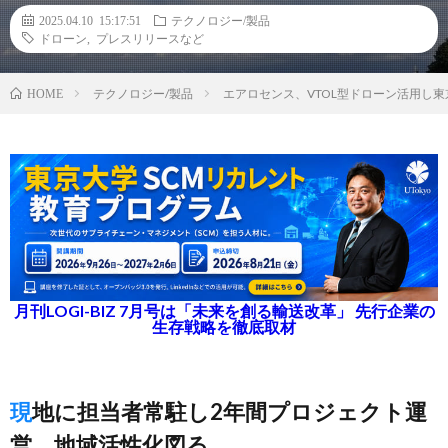
2025.04.10 15:17:51
テクノロジー/製品
ドローン
,
プレスリリースなど
テクノロジー/製品
エアロセンス、VTOL型ドローン活用し
HOME
月刊LOGI-BIZ 7月号は「未来を創る輸送改革」 先行企業の
生存戦略を徹底取材
現地に担当者常駐し2年間プロジェクト運
営、地域活性化図る