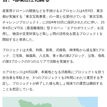
産業用ドローンの開発などを手掛けるエアロセンスは4月9日、東京
都が実施する「東京宝島事業」の一環と位置付けている「東京宝島
チャレンジプロジェクト」に2024年10月に採択されたのに伴い、25
年4月にVTOL（垂直離着陸）型ドローン「エアロボウイング」を活
用し、物流や災害対策など島しょ間の活性化を図るプロジェクトを
開始すると発表した。
プロジェクトは大島、利島、新島、式根島、神津島から成る第1ブロ
ック、三宅島、御蔵島、八丈島、青ヶ島の第2ブロック、父島、母島
の第3ブロックの3つのエリアで活動を実施する。
エアロセンスは4月以降、本拠地となる式根島にプロジェクトを担う
担当者を常駐させ、3つのプロジェクトを2年間にわたり運営する予
定し。プロジェクトが終了した後も島しょ地域での運営は継続する
ことを想定している。