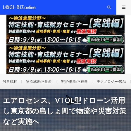
独自取材
物流施設/不動産
災害/事故/不祥事
テクノロジー/製品
エアロセンス、VTOL型ドローン活用
し東京都の島しょ間で物流や災害対策
など実施へ