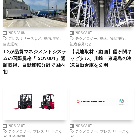
2026.08.08
2026.08.07
プレスリリースなど
,
動向/展望
,
テクノロジー
,
動画
,
物流施設
,
自動運転
記者会見など
T2が品質マネジメントシステ
【現地取材・動画】霞ヶ関キ
ムの国際規格「ISO9001」認
ャピタル、川崎・東扇島の冷
証取得、自動運転分野で国内
凍自動倉庫を公開
初
2026.08.07
2026.08.07
テクノロジー
,
プレスリリースな
テクノロジー
,
プレスリリースな
ど
,
動向/展望
ど