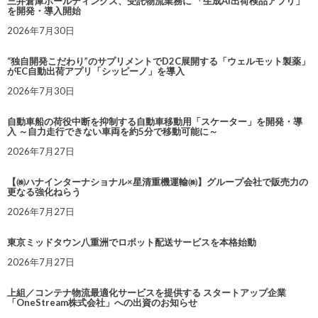
三井倉庫ホールディングス、受託物流業務に 「生成AI出荷検品アプリ」
を開発・導入開始
2026年7月30日
“独自開発こだわり”のサプリメントでD2C展開する「ウェルモット製薬」
がEC自動出荷アプリ「シッピーノ」を導入
2026年7月30日
自動車船の荷役中断を抑制する自動車移動用「スケーター」を開発・導
入 ～自力走行できない車両を約5分で移動可能に～
2026年7月27日
【㈱ハナインターナショナル×星清重機運輸㈱】グループ会社で販売力の
更なる強化ねらう
2026年7月27日
東京ミッドタウン八重洲でロボット配送サービスを本格始動
2026年7月27日
上組／コンテナ物流最適化サービスを提供する スタートアップ企業
「OneStream株式会社」への出資のお知らせ