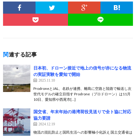
関連する記事
日本初、ドローン接近で地上の信号が赤になる物流
の実証実験を愛知で開始
2025.11.10
ProdroneとJAL、名鉄が連携、離島に空路と陸路で輸送し次
世代モデルの確立目指す Prodrone（プロドローン）は11月
10日、愛知県や西尾市[…]
国交省、年末年始の港湾荷役見送りで全ト協に対応
協力要請
2024.12.19
物流の混乱防止と国民生活への影響極小化訴え 国土交通省は