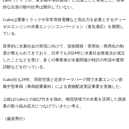
的な出資の額や比率は開示していない。
i Laboは重量トラックや非常用発電機など高出力を必要とするディー
ゼルエンジンの水素エンジンコンバージョン（進化適応）を展開し
ている。
世界的に水素社会の実現に向けて、技術開発・実用化・商用化の制
度が整えられてきており、日本でも2024年に水素社会推進法が成立
したことなどを受け、多くの事業者が水素関連の特許の申請や運用
試験などを行っている。
i Labo社も24年、羽田空港と近郊テーマパーク間で水素エンジン搭
載中型車両（車両総重量8t）による貨物配送実証事業を実施した。
上組はi Laboとの結び付きを強め、物流領域での水素を活用した脱炭
素の取り組み拡大につなげていきたい考え。
（藤原秀行）