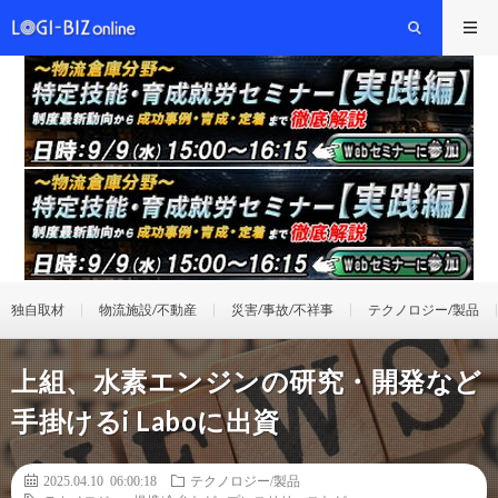
独自取材
物流施設/不動産
災害/事故/不祥事
テクノロジー/製品
上組、水素エンジンの研究・開発など
手掛けるi Laboに出資
2025.04.10 06:00:18
テクノロジー/製品