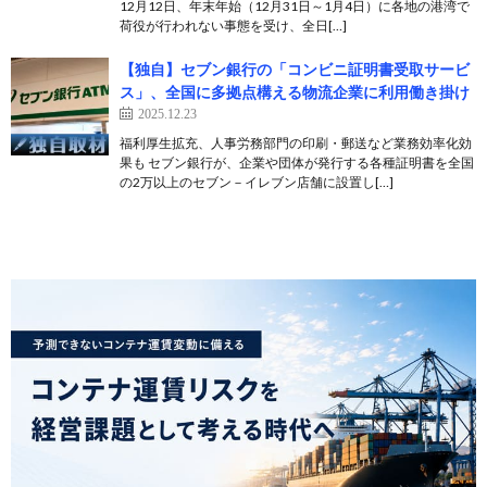
12月12日、年末年始（12月31日～1月4日）に各地の港湾で
荷役が行われない事態を受け、全日[…]
【独自】セブン銀行の「コンビニ証明書受取サービ
ス」、全国に多拠点構える物流企業に利用働き掛け
2025.12.23
福利厚生拡充、人事労務部門の印刷・郵送など業務効率化効
果も セブン銀行が、企業や団体が発行する各種証明書を全国
の2万以上のセブン－イレブン店舗に設置し[…]