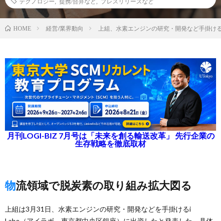
テクノロジー
,
提携/合弁など
,
プレスリリースなど
経営/業界動向
上組、水素エンジンの研究・開発など手掛けるi 
HOME
月刊LOGI-BIZ 7月号は「未来を創る輸送改革」 先行企業の
生存戦略を徹底取材
物流領域で脱炭素の取り組み拡大図る
上組は3月31日、水素エンジンの研究・開発などを手掛けるi
Labo（アイラボ、東京都中央区銀座）に出資したと発表した。具体