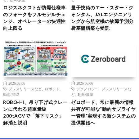
ロジスネクストが防爆仕様車
量子技術のエー・スター・ク
のフォークをフルモデルチェ
ォンタム、JALエンジニアリ
ンジ、オペレーターの快適性
ングから航空機の故障予測分
向上図る
析基盤構築を受託
2026.08.06
2026.08.06
プレスリリースなど
,
ロボット
,
テクノロジー
,
プレスリリースな
動向/展望
ど
,
動向/展望
ROBO-HI、吊り下げ式クレー
ゼロボード、常に最新の情報
ンに代わる超重量級
共有が可能な“動的サプライヤ
200tAGVで「落下リスク」
ー管理”実現する新システムの
解消と説明
提供開始へ