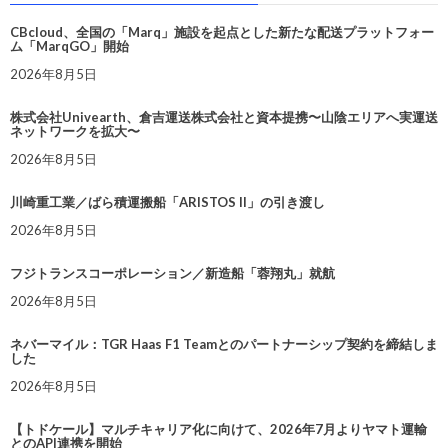
CBcloud、全国の「Marq」施設を起点とした新たな配送プラットフォー
ム「MarqGO」開始
2026年8月5日
株式会社Univearth、倉吉運送株式会社と資本提携〜山陰エリアへ実運送
ネットワークを拡大〜
2026年8月5日
川崎重工業／ばら積運搬船「ARISTOS II」の引き渡し
2026年8月5日
フジトランスコーポレーション／新造船「蓉翔丸」就航
2026年8月5日
ネバーマイル：TGR Haas F1 Teamとのパートナーシップ契約を締結しま
した
2026年8月5日
【トドケール】マルチキャリア化に向けて、2026年7月よりヤマト運輸
とのAPI連携を開始