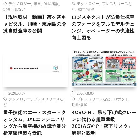
テクノロジー
,
動画
,
物流施設
,
テクノロジー
,
プレスリリースな
記者会見など
ど
,
動向/展望
【現地取材・動画】霞ヶ関キ
ロジスネクストが防爆仕様車
ャピタル、川崎・東扇島の冷
のフォークをフルモデルチェ
凍自動倉庫を公開
ンジ、オペレーターの快適性
向上図る
2026.08.07
2026.08.06
テクノロジー
,
プレスリリースな
プレスリリースなど
,
ロボット
,
ど
動向/展望
量子技術のエー・スター・ク
ROBO-HI、吊り下げ式クレー
ォンタム、JALエンジニアリ
ンに代わる超重量級
ングから航空機の故障予測分
200tAGVで「落下リスク」
析基盤構築を受託
解消と説明