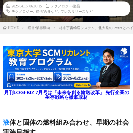
2025.04.15 06:00:15
テクノロジー/製品
テクノロジー
,
提携/合弁など
,
プレスリリースなど
経営/業界動向
将来宇宙輸送システム、北大発のLetaraと
HOME
月刊LOGI-BIZ 7月号は「未来を創る輸送改革」 先行企業の
生存戦略を徹底取材
液体と固体の燃料組み合わせ、早期の社会
実装目指す