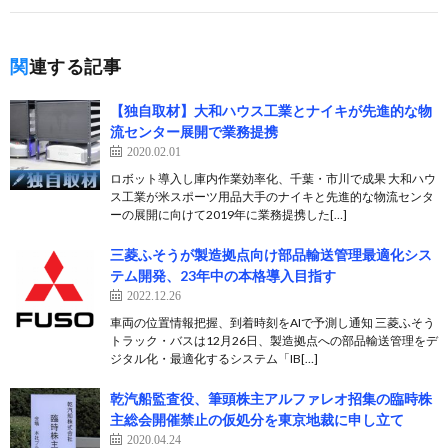
関連する記事
【独自取材】大和ハウス工業とナイキが先進的な物
流センター展開で業務提携
2020.02.01
ロボット導入し庫内作業効率化、千葉・市川で成果 大和ハウ
ス工業が米スポーツ用品大手のナイキと先進的な物流センタ
ーの展開に向けて2019年に業務提携した[…]
三菱ふそうが製造拠点向け部品輸送管理最適化シス
テム開発、23年中の本格導入目指す
2022.12.26
車両の位置情報把握、到着時刻をAIで予測し通知 三菱ふそう
トラック・バスは12月26日、製造拠点への部品輸送管理をデ
ジタル化・最適化するシステム「IB[…]
乾汽船監査役、筆頭株主アルファレオ招集の臨時株
主総会開催禁止の仮処分を東京地裁に申し立て
2020.04.24