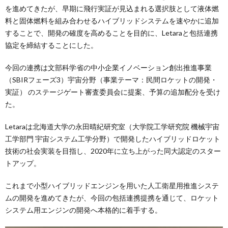
を進めてきたが、早期に飛行実証が見込まれる選択肢として液体燃
料と固体燃料を組み合わせるハイブリッドシステムを速やかに追加
することで、開発の確度を高めることを目的に、Letaraと包括連携
協定を締結することにした。
今回の連携は文部科学省の中小企業イノベーション創出推進事業
（SBIRフェーズ3）宇宙分野（事業テーマ：民間ロケットの開発・
実証） のステージゲート審査委員会に提案、予算の追加配分を受け
た。
Letaraは北海道大学の永田晴紀研究室（大学院工学研究院 機械宇宙
工学部門 宇宙システム工学分野）で開発したハイブリッドロケット
技術の社会実装を目指し、2020年に立ち上がった同大認定のスター
トアップ。
これまで小型ハイブリッドエンジンを用いた人工衛星用推進システ
ムの開発を進めてきたが、今回の包括連携提携を通じて、ロケット
システム用エンジンの開発へ本格的に着手する。