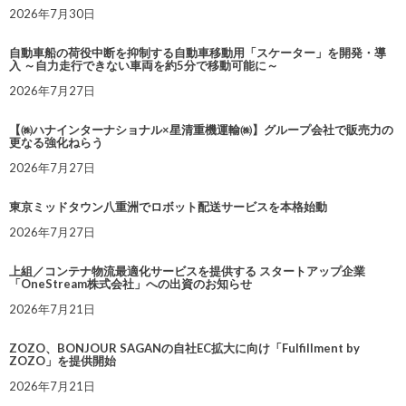
2026年7月30日
自動車船の荷役中断を抑制する自動車移動用「スケーター」を開発・導
入 ～自力走行できない車両を約5分で移動可能に～
2026年7月27日
【㈱ハナインターナショナル×星清重機運輸㈱】グループ会社で販売力の
更なる強化ねらう
2026年7月27日
東京ミッドタウン八重洲でロボット配送サービスを本格始動
2026年7月27日
上組／コンテナ物流最適化サービスを提供する スタートアップ企業
「OneStream株式会社」への出資のお知らせ
2026年7月21日
ZOZO、BONJOUR SAGANの自社EC拡大に向け「Fulfillment by
ZOZO」を提供開始
2026年7月21日