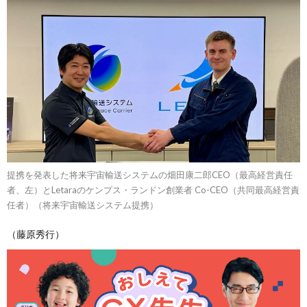
提携を発表した将来宇宙輸送システムの畑田康二郎CEO（最高経営責任
者、左）とLetaraのケンプス・ランドン創業者 Co-CEO（共同最高経営責
任者）（将来宇宙輸送システム提携）
（藤原秀行）