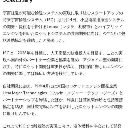
宇宙往還が可能な輸送システムの実現に取り組むスタートアップの
将来宇宙輸送システム（ISC）は4月14日、小型衛星用推進システム
の開発・提供を手掛けるLetara（レタラ、札幌市）とハイブリッド
エンジンを用いたロケットシステムの共同開発に向け、今年1月に包
括連携協定を締結したと発表した。
ISCは「2028年を目標に、人工衛星の軌道投入を目指す」ことの実
現へ国内外のパートナー企業と協業を進め、アジャイル型の開発に
注力。特にロケット開発は重要性が高く、技術的に難しいエンジン
の開発に際しては幅広い方法を検討している。
自社開発に加え、昨年4月には米国のロケットエンジン開発企業
Ursa Major Technologies（ウルサ・メジャー・テクノロジーズ）と
パートナーシップを締結したほか、昨夏には荏原製作所と包括連携
協定を結び、同社製電動ポンプを活用したロケットエンジンの開発
に取り組んでいる。
これまでISCでは離着陸の実現に向け、液体燃料を中心として開発