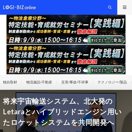
独自取材
物流施設/不動産
災害/事故/不祥事
テクノロジー/製品
将来宇宙輸送システム、北大発の
Letaraとハイブリッドエンジン用い
たロケットシステムを共同開発へ