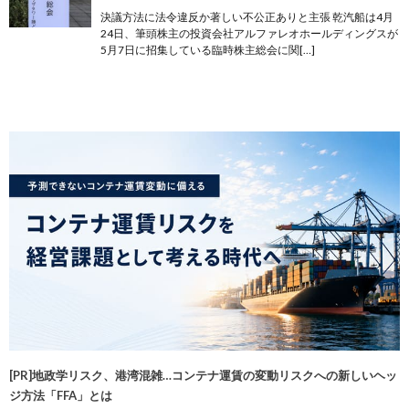
決議方法に法令違反か著しい不公正ありと主張 乾汽船は4月
24日、筆頭株主の投資会社アルファレオホールディングスが
5月7日に招集している臨時株主総会に関[…]
[PR]地政学リスク、港湾混雑…コンテナ運賃の変動リスクへの新しいヘッ
ジ方法「FFA」とは