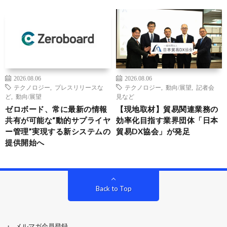
2026.08.06
2026.08.06
テクノロジー
,
プレスリリースな
テクノロジー
,
動向/展望
,
記者会
ど
,
動向/展望
見など
ゼロボード、常に最新の情報
【現地取材】貿易関連業務の
共有が可能な“動的サプライヤ
効率化目指す業界団体「日本
ー管理”実現する新システムの
貿易DX協会」が発足
提供開始へ
Back to Top
メルマガ会員登録