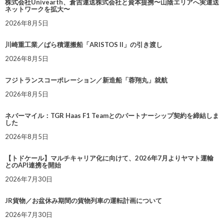
株式会社Univearth、倉吉運送株式会社と資本提携〜山陰エリアへ実運送
ネットワークを拡大〜
2026年8月5日
川崎重工業／ばら積運搬船「ARISTOS II」の引き渡し
2026年8月5日
フジトランスコーポレーション／新造船「蓉翔丸」就航
2026年8月5日
ネバーマイル：TGR Haas F1 Teamとのパートナーシップ契約を締結しま
した
2026年8月5日
【トドケール】マルチキャリア化に向けて、2026年7月よりヤマト運輸
とのAPI連携を開始
2026年7月30日
JR貨物／お盆休み期間の貨物列車の運転計画について
2026年7月30日