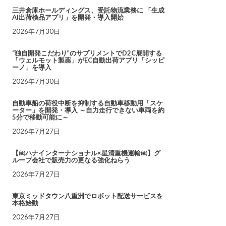
三井倉庫ホールディングス、受託物流業務に 「生成
AI出荷検品アプリ」を開発・導入開始
2026年7月30日
“独自開発こだわり”のサプリメントでD2C展開する
「ウェルモット製薬」がEC自動出荷アプリ「シッピ
ーノ」を導入
2026年7月30日
自動車船の荷役中断を抑制する自動車移動用「スケ
ーター」を開発・導入 ～自力走行できない車両を約
5分で移動可能に～
2026年7月27日
【㈱ハナインターナショナル×星清重機運輸㈱】グ
ループ会社で販売力の更なる強化ねらう
2026年7月27日
東京ミッドタウン八重洲でロボット配送サービスを
本格始動
2026年7月27日