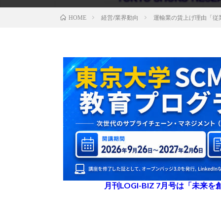
経営/業界動向
運輸業の賃上げ理由「従
HOME
月刊LOGI-BIZ 7月号は「未