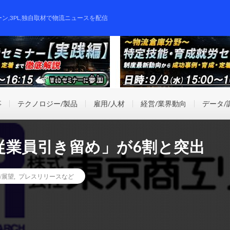
ーン,3PL,独自取材で物流ニュースを配信
事
テクノロジー/製品
雇用/人材
経営/業界動向
データ/
従業員引き留め」が6割と突出
/展望
,
プレスリリースなど