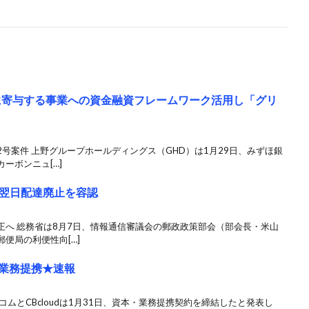
に寄与する事業への資金融資フレームワーク活用し「グリ
号案件 上野グループホールディングス（GHD）は1月29日、みずほ銀
ーボンニュ[…]
翌日配達廃止を容認
正へ 総務省は8月7日、情報通信審議会の郵政政策部会（部会長・米山
便局の利便性向[…]
・業務提携★速報
ムとCBcloudは1月31日、資本・業務提携契約を締結したと発表し