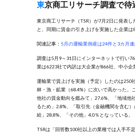
東京商工リサーチ調査で
東京商工リサーチ（TSR）が7月2日に発表し
と、同期に賃金の引き上げを実施した企業は80.
関連記事：
5月の運輸業倒産は24件と3カ月
調査は5月9～31日にインターネットで行い
業は6223社で内訳は大企業が866社、中小企
運輸業で賃上げを実施（予定）したのは250社
林・漁・鉱業（68.4%）に次いで高かった。こ
他社の賃金動向を鑑みて」27.6%、「地域他
るため」2.8%、「取引先（金融機関を含む）
給」28.8%、「その他」4.0％となっている。
TSRは「回答数100社以上の業種では人手