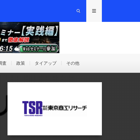
調査
政策
タイアップ
その他