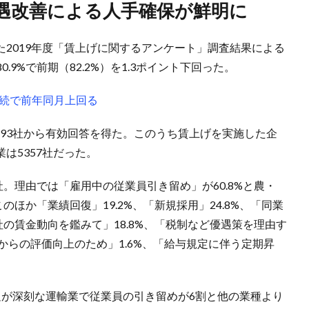
待遇改善による人手確保が鮮明に
た2019年度「賃上げに関するアンケート」調査結果による
9%で前期（82.2%）を1.3ポイント下回った。
連続で前年同月上回る
7693社から有効回答を得た。このうち賃上げを実施した企
業は5357社だった。
。理由では「雇用中の従業員引き留め」が60.8%と農・
のほか「業績回復」19.2%、「新規採用」24.8%、「同業
社の賃金動向を鑑みて」18.8%、「税制など優遇策を理由す
からの評価向上のため」1.6%、「給与規定に伴う定期昇
不足が深刻な運輸業で従業員の引き留めが6割と他の業種より