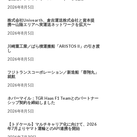
2026年8月5日
株式会社Univearth、倉吉運送株式会社と資本提
携〜山陰エリアへ実運送ネットワークを拡大〜
2026年8月5日
川崎重工業／ばら積運搬船「ARISTOS II」の引き渡
し
2026年8月5日
フジトランスコーポレーション／新造船「蓉翔丸」
就航
2026年8月5日
ネバーマイル：TGR Haas F1 Teamとのパートナー
シップ契約を締結しました
2026年8月5日
【トドケール】マルチキャリア化に向けて、2026
年7月よりヤマト運輸とのAPI連携を開始
2026年7月30日