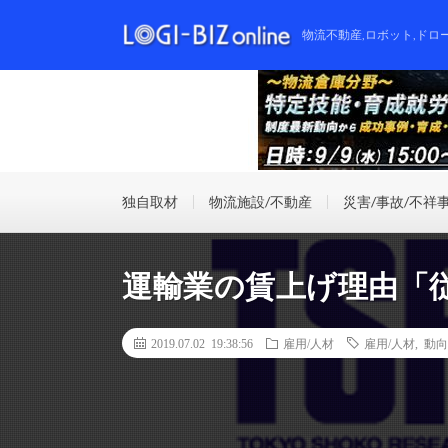
物流不動産,ロボット,ドロ
独自取材
物流施設/不動産
災害/事故/不祥
運輸業の賃上げ理由「
2019.07.02 19:38:56
雇用/人材
雇用/人材
,
動向