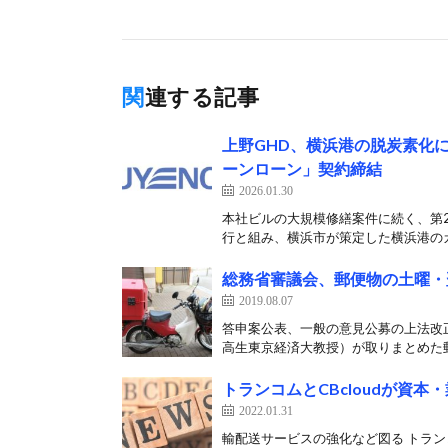
関連する記事
上野GHD、横浜港の脱炭素化
ーンローン」契約締結
2026.01.30
本社ビルの大規模修繕案件に続く、第2
行と組み、横浜市が策定した横浜港のカ
総務省審議会、郵便物の土曜・
2019.08.07
答申案公表、一般の意見公募の上法改
高生東京経済大教授）が取りまとめた郵
トランコムとCBcloudが資本
2022.01.31
輸配送サービスの強化など図る トランコ