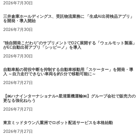
2026年7月30日
三井倉庫ホールディングス、受託物流業務に 「生成AI出荷検品アプリ」
を開発・導入開始
2026年7月30日
“独自開発こだわり”のサプリメントでD2C展開する「ウェルモット製薬」
がEC自動出荷アプリ「シッピーノ」を導入
2026年7月30日
自動車船の荷役中断を抑制する自動車移動用「スケーター」を開発・導
入 ～自力走行できない車両を約5分で移動可能に～
2026年7月27日
【㈱ハナインターナショナル×星清重機運輸㈱】グループ会社で販売力の
更なる強化ねらう
2026年7月27日
東京ミッドタウン八重洲でロボット配送サービスを本格始動
2026年7月27日