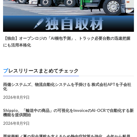
【独自】オープンロジの「AI梱包予測」、トラック必要台数の迅速把握
にも活用本格化
プレスリリースまとめてチェック
両備システムズ、物流自動化システムを手掛ける 株式会社APTを子会社
化
2026年8月9日
Shippio、「輸送中の商品」の可視化をInvoiceのAI-OCRで自動化する新
機能を提供開始
2026年8月9日
栗林商船／夏の安全運航を支えるため熱中症対策を強化。今年から船員