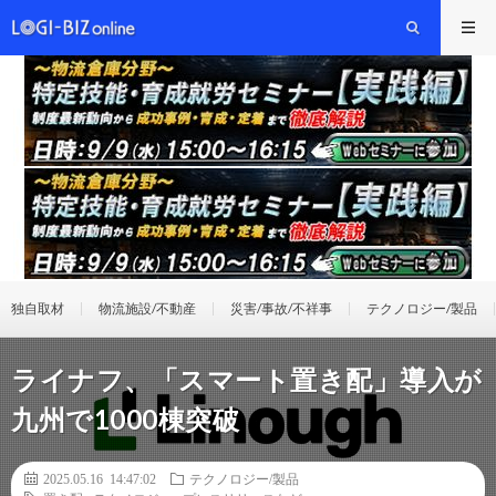
独自取材
物流施設/不動産
災害/事故/不祥事
テクノロジー/製品
ライナフ、「スマート置き配」導入が
九州で1000棟突破
2025.05.16 14:47:02
テクノロジー/製品