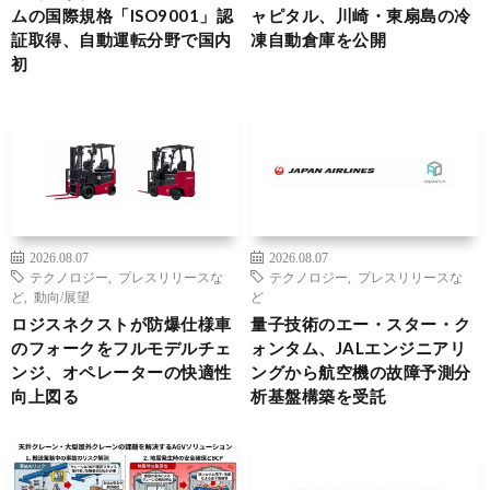
ムの国際規格「ISO9001」認
ャピタル、川崎・東扇島の冷
証取得、自動運転分野で国内
凍自動倉庫を公開
初
2026.08.07
2026.08.07
テクノロジー
,
プレスリリースな
テクノロジー
,
プレスリリースな
ど
,
動向/展望
ど
ロジスネクストが防爆仕様車
量子技術のエー・スター・ク
のフォークをフルモデルチェ
ォンタム、JALエンジニアリ
ンジ、オペレーターの快適性
ングから航空機の故障予測分
向上図る
析基盤構築を受託