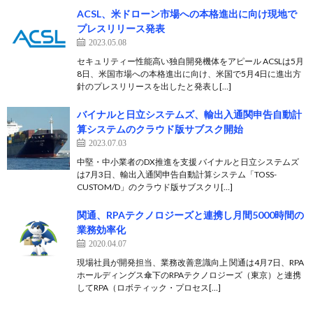
ACSL、米ドローン市場への本格進出に向け現地で
プレスリリース発表
2023.05.08
セキュリティー性能高い独自開発機体をアピール ACSLは5月
8日、米国市場への本格進出に向け、米国で5月4日に進出方
針のプレスリリースを出したと発表し[…]
バイナルと日立システムズ、輸出入通関申告自動計
算システムのクラウド版サブスク開始
2023.07.03
中堅・中小業者のDX推進を支援 バイナルと日立システムズ
は7月3日、輸出入通関申告自動計算システム「TOSS-
CUSTOM/D」のクラウド版サブスクリ[…]
関通、RPAテクノロジーズと連携し月間5000時間の
業務効率化
2020.04.07
現場社員が開発担当、業務改善意識向上 関通は4月7日、RPA
ホールディングス傘下のRPAテクノロジーズ（東京）と連携
してRPA（ロボティック・プロセス[…]