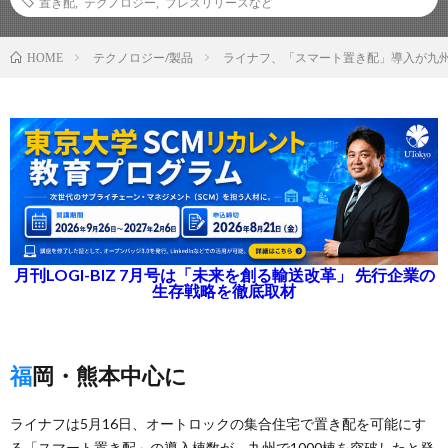
置き配
,
テクノロジー
,
プレスリリースなど
テクノロジー/製品
ライナフ、「スマート置き配」導入が九州
HOME
月刊LOGI-BIZ 7月号は「未来を創る輸送改革」 先行企業の
生存戦略を徹底取材
福岡・熊本中心に
ライナフは5月16日、オートロックの集合住宅で置き配を可能にす
る「スマート置き配」の導入棟数が、九州で1000棟を突破したと発