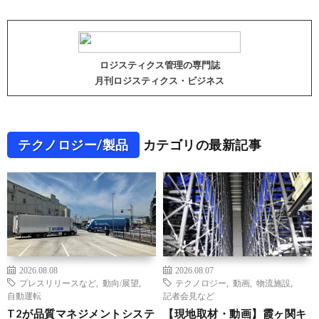
ロジスティクス管理の専門誌
月刊ロジスティクス・ビジネス
テクノロジー/製品
カテゴリの最新記事
2026.08.08
2026.08.07
プレスリリースなど
,
動向/展望
,
テクノロジー
,
動画
,
物流施設
,
自動運転
記者会見など
T2が品質マネジメントシステ
【現地取材・動画】霞ヶ関キ