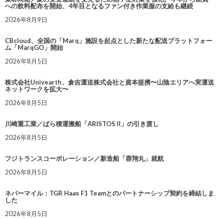
への飲料配布を開始、4年目となるファン付き作業服の支給も継続
2026年8月9日
CBcloud、全国の「Marq」施設を起点とした新たな配送プラットフォー
ム「MarqGO」開始
2026年8月5日
株式会社Univearth、倉吉運送株式会社と資本提携〜山陰エリアへ実運送
ネットワークを拡大〜
2026年8月5日
川崎重工業／ばら積運搬船「ARISTOS II」の引き渡し
2026年8月5日
フジトランスコーポレーション／新造船「蓉翔丸」就航
2026年8月5日
ネバーマイル：TGR Haas F1 Teamとのパートナーシップ契約を締結しま
した
2026年8月5日