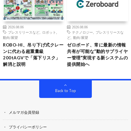
2026.08.06
2026.08.06
プレスリリースなど
,
ロボット
,
テクノロジー
,
プレスリリースな
動向/展望
ど
,
動向/展望
ROBO-HI、吊り下げ式クレー
ゼロボード、常に最新の情報
ンに代わる超重量級
共有が可能な“動的サプライヤ
200tAGVで「落下リスク」
ー管理”実現する新システムの
解消と説明
提供開始へ
Back to Top
メルマガ会員登録
プライバシーポリシー